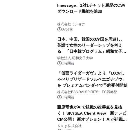
lmessage、1対1チャット履歴のCSV
ダウンロード機能を追加
株式会社ミショナ
37分前
日本、中国、韓国の3か国を周遊し、
英語で女性のリーダーシップを考え
る 「日中韓プログラム」昭和女子大
学で開催
学校法人 昭和女子大学
1時間前
「仮面ライダーガヴ」より 「DXおし
ゃべりブリザードソルベエゴチゾウ」
を プレミアムバンダイで予約受付開始
株式会社BANDAI SPIRITS EC戦略部
1時間前
藤原竜也がAIで組織の改善点を見抜
く！ SKYSEA Client View 新テレビ
CM公開！ 新オプション！ AIが組織の
業務実態を分析し労務改善を支援。 藤
Ｓｋｙ株式会社