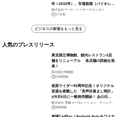
年～2032年）、市場規模（バイオレポ
ジトリサービス、アーカイブソリュー
株式会社マーケットリサーチセンター
ションサービス）・分析レポートを発
17分前
表
ビジネスの新着をもっと見る
人気のプレスリリース
東京国立博物館、館内レストラン3店
舗をリニューアル 各店舗の詳細を発
表！
1
東京国立博物館
23時間前
仮面ライダー55周年記念！オリジナル
音源を搭載した 「音声目覚まし時計」
が8月6日に一般発売開始！ あの日の
2
大興奮が今甦る
株式会社 秀建コーポレーション ディレクト
アートギャラリー
5時間前
有線CarPlay／Android Autoをワイヤ