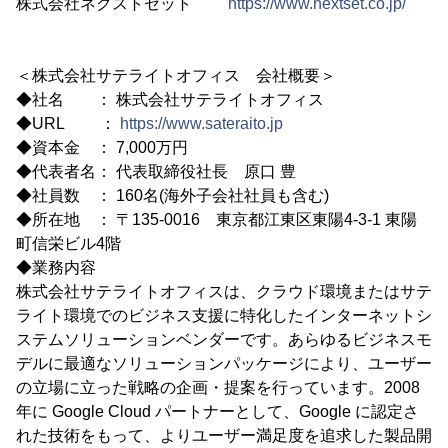
株式会社ネクストセット
https://www.nextset.co.jp/
＜株式会社サテライトオフィス 会社概要＞
◆社名 ： 株式会社サテライトオフィス
◆URL ：
https://www.sateraito.jp
◆資本金 ： 7,000万円
◆代表者名： 代表取締役社長 原口 豊
◆社員数 ： 160名(海外子会社社員も含む)
◆所在地 ： 〒135-0016 東京都江東区東陽4-3-1 東陽
町信栄ビル4階
◆業務内容
株式会社サテライトオフィスは、クラウド環境またはサテ
ライト環境でのビジネス支援に特化したインターネットシ
ステムソリューションベンダーです。あらゆるビジネスモ
デルに最適なソリューションパッケージにより、ユーザー
の立場に立った戦略の企画・提案を行っています。2008
年に Google Cloud パートナーとして、Google に認定さ
れた技術をもって、よりユーザー満足度を追求した製品開