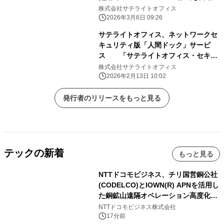
し決算品質向上 会計AIが決算力を加
株式会社サテライトオフィス
速・向上、監査対応の効率化とコスト
2026年3月6日 09:26
削減を同時に実現
サテライトオフィス、ネットワークセ
キュリティ版「人間ドック」サービ
ス 「サテライトオフィス・セキュ
ア・レントゲン」の提供を開始 ～フ
株式会社サテライトオフィス
ルパケットキャプチャとAI分析によ
2026年2月13日 10:02
り、既存防御では見逃されがちな「内
部脅威」や「未知の脅威」を可視化～
発行者のリリースをもっと見る
テックの新着
もっと見る
NTTドコモビジネス、チリ国営銅公社
(CODELCO)とIOWN(R) APNを活用し
た銅鉱山遠隔オペレーション高度化に
向けた調査・実証を開始
NTTドコモビジネス株式会社
17分前