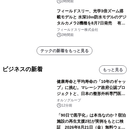
原竜也メイキング動画公開 「もしAIが
2時間前
自分を分析したら、すぐ休めと言われ
フィールドスリー、光学3倍ズーム搭
る自信がある」「昨年の夏はカブトム
載モデルと 水深10m防水モデルのデジ
シを捕まえたり、虫と戦ったり…」
タルカメラ2機種を8月7日発売 有効
約1300万画素、用途別に選べるコンデ
フィールドスリー株式会社
ジ新登場
2時間前
テックの新着をもっと見る
ビジネスの新着
もっと見る
健康寿命と平均寿命の「10年のギャッ
プ」に挑む。マレーシア政府公認プロ
ジェクトと、日本の整形外科専門医が
サステナブルな「エシカル・ツバメの
オルソグループ
巣」の共同臨床検証を開始
12分前
「90日で黒字化」は本当なのか？宿泊
施設の再生支援2社が実例をもとに検
証 2026年8月21日（金）無料ウェビ