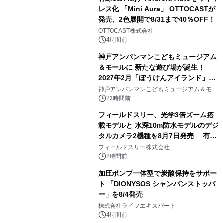
レス化 「Mini Aura」 OTTOCASTが
発売、2色展開で8/31まで40％OFF！
3
OTTOCAST株式会社
4時間前
神戸アンパンマンこどもミュージアム
＆モールに 新たな遊び場が誕生！
2027年2月「ぼうけんアイランド」が
4
オープン
神戸アンパンマンこどもミュージアム＆モー
ル
23時間前
フィールドスリー、光学3倍ズーム搭
載モデルと 水深10m防水モデルのデジ
タルカメラ2機種を8月7日発売 有効
5
約1300万画素、用途別に選べるコンデ
フィールドスリー株式会社
ジ新登場
2時間前
加圧ポンプ一体型で炭酸保持をサポー
ト 「DIONYSOS シャンパンストッパ
ー」を8/4発売
6
株式会社ライフエキスパート
4時間前