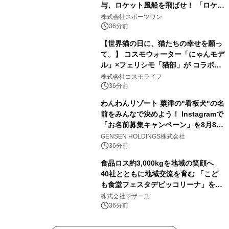
与、ロケット風船を飛ばせ！ 「ロケッ
トマラソン2026」開催
株式会社スポーツワン
36分前
【世界猫の日に、猫たちの幸せを願っ
て。】 コスモウォーター「にゃんモデ
ル」×フェリシモ「猫部」が コラボキ
ャンペーンを実施
株式会社コスモライフ
36分前
わんわんリゾート 粟津の"看板犬"の名
前をみんなで決めよう！ Instagramで
「お名前募集キャンペーン」を8月8日
(土)より開催
GENSEN HOLDINGS株式会社
36分前
食品ロス約3,000kgを地域の笑顔へ
40社とともに地域交流を育む 「こど
も食堂フェスタデピッコリーナ」を9
月5日(土)開催
株式会社マザーズ
36分前