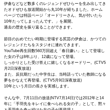
伊倉などなど数多くのレジェンドぜひらーを生み出してき
たオドぜひも放送開始から丸10年が経ちました。ホーム
ページでは特設ページ「オードリーさん、気が付いたら
10年たってしまったんです。」を展開。
過去の歴史を振り返ることができます。
節目のおめでたい時期に登場する尻芸の伊倉は、かつての
レジェンドたちをスタジオに連れてきます。
YouTube再生回数560万回超え「春日嫌い」として登場し
た女の子は8年ぶり、12歳になって登場。
しっかりとした受け答えに嬉しくなるオードリー。(CTV5
月2日深夜放送)
また、反抗期だった中学生は、当時語っていた教師になる
夢をかなえて再登場。(CTV5月9日深夜放送)
10年という月日の長さを実感します。
そんな中、7月11日の放送(NTV7月14日)では2012年と14
年に「手羽先をキレイに食べられる女の子」として、黙々
と手羽先を食べ続けた女の子が再登場！