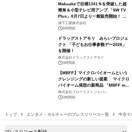
開始～
Makuakeで目標1341％を突破した超
簡単＆小型テレビ用アンプ 「SW TV
Plus」8月7日より一般販売開始！ ケ
4
ーブル1本つなぐだけ、テレビの音が
城下工業株式会社
ぐっと豊かに
6時間前
ドラッグストアモリ みらいプロジェ
クト 「子どもお仕事参観デー2026」
を開催！
5
株式会社ドラッグストアモリ
3時間前
【MBFF】マイクロバイオームという
クレンジングの新しい提案 マイクロ
バイオーム発想の新商品 「MBFF mb
6
クレンジングPRO」を2026年8月6日
株式会社フローリストジャパン
発売
3時間前
トップ
エンタメ・カルチャーのプレスリリース一覧
中京テ
プレスリリース配信