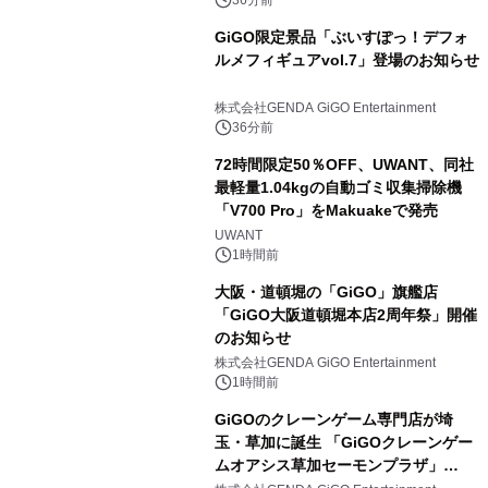
森」の握り寿司プラン
GiGO限定景品「ぶいすぽっ！デフォ
ルメフィギュアvol.7」登場のお知らせ
株式会社GENDA GiGO Entertainment
36分前
72時間限定50％OFF、UWANT、同社
最軽量1.04kgの自動ゴミ収集掃除機
「V700 Pro」をMakuakeで発売
UWANT
1時間前
大阪・道頓堀の「GiGO」旗艦店
「GiGO大阪道頓堀本店2周年祭」開催
のお知らせ
株式会社GENDA GiGO Entertainment
1時間前
GiGOのクレーンゲーム専門店が埼
玉・草加に誕生 「GiGOクレーンゲー
ムオアシス草加セーモンプラザ」
2026年8月7日(金)10時グランドオープ