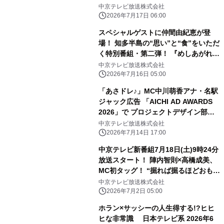
卓球・張本智和選手＆レスリング・藤
中京テレビ放送株式会社
波朱理選手
2026年7月17日 06:00
スペシャルゲストに仲間由紀恵が登
場！ 知多半島の“思い”と“食”をいただ
く特別番組・第二弾！ 『めしあがれ！
知多どれストラン！2026夏』 7月26日
中京テレビ放送株式会社
(日)ひる0時35分～放送！
2026年7月16日 05:00
「あさドレ♪」MC中川萌香アナ・名駅
ジャック広告 「AICHI AD AWARDS
2026」で プロジェクトデザイン部
門・ゴールドを含む計3部門で入賞！
中京テレビ放送株式会社
2026年7月14日 17:00
中京テレビ新番組7月18日(土)9時24分
放送スタート！ 陣内智則×高橋成美、
MC初タッグ！ “掘れば掘るほどおもし
ろい”アスリートの素顔に迫る 新スポ
中京テレビ放送株式会社
ーツトーク番組「あすりーと
2026年7月2日 05:00
HOLIDAY」 スポーツの“いま気になる
ホラン×サッシーの人生得する!?ヒヒ
話題”をキッカケに アスリートたちの
ヒな非常識 日本テレビ系 2026年6
素顔を、とことん深掘り！