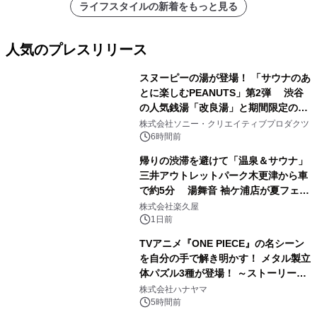
ライフスタイルの新着をもっと見る
人気のプレスリリース
スヌーピーの湯が登場！ 「サウナのあ
とに楽しむPEANUTS」第2弾 渋谷
の人気銭湯「改良湯」と期間限定のコ
1
ラボレーション サウナイキタイコラ
株式会社ソニー・クリエイティブプロダクツ
ボグッズも発売決定！
6時間前
帰りの渋滞を避けて「温泉＆サウナ」
三井アウトレットパーク木更津から車
で約5分 湯舞音 袖ケ浦店が夏フェア
2
メニューを提供
株式会社楽久屋
1日前
TVアニメ『ONE PIECE』の名シーン
を自分の手で解き明かす！ メタル製立
体パズル3種が登場！ ～ストーリーと
3
ギミックが融合した 大人の体験型パズ
株式会社ハナヤマ
ルが8月7日(金)12時より先行予約受付
5時間前