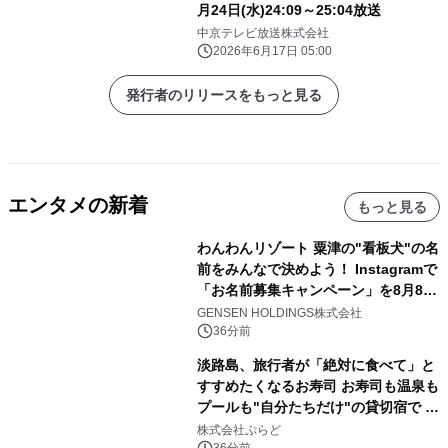
月24日(水)24:09～25:04放送
中京テレビ放送株式会社
2026年6月17日 05:00
発行者のリリースをもっと見る
エンタメの新着
もっと見る
わんわんリゾート 粟津の"看板犬"の名
前をみんなで決めよう！ Instagramで
「お名前募集キャンペーン」を8月8日
(土)より開催
GENSEN HOLDINGS株式会社
36分前
淡路島、旅行者が「絶対に食べて」と
すすめたくなるお寿司 お寿司も温泉も
プールも"自分たちだけ"の貸切宿で 1
日1組限定「岩屋温泉 絵島別庭 海と
株式会社ぷらど
36分前