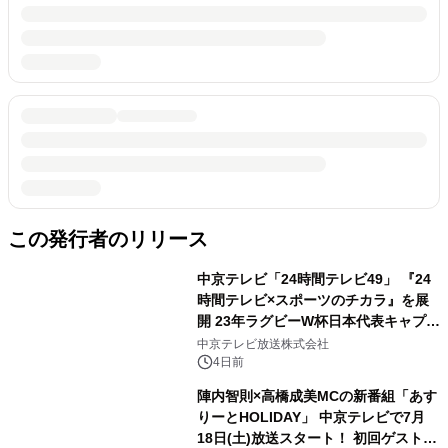
この発行者のリリース
中京テレビ「24時間テレビ49」 『24
時間テレビ×スポーツのチカラ』を展
開 23年ラグビーW杯日本代表キャプテ
ン姫野和樹、 SWEET STEADYの出演
中京テレビ放送株式会社
決定
4日前
陣内智則×高橋成美MCの新番組「あす
りーとHOLIDAY」 中京テレビで7月
18日(土)放送スタート！ 初回ゲストは