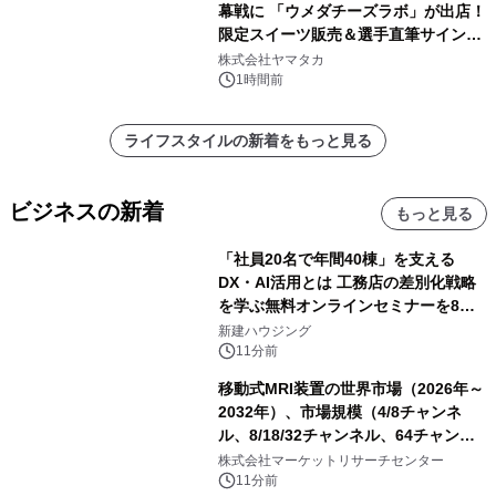
幕戦に 「ウメダチーズラボ」が出店！
限定スイーツ販売＆選手直筆サイング
ッズが当たる抽選会を 8月8日に開催
株式会社ヤマタカ
1時間前
ライフスタイルの新着をもっと見る
ビジネスの新着
もっと見る
「社員20名で年間40棟」を支える
DX・AI活用とは 工務店の差別化戦略
を学ぶ無料オンラインセミナーを8月
20日に開催
新建ハウジング
11分前
移動式MRI装置の世界市場（2026年～
2032年）、市場規模（4/8チャンネ
ル、8/18/32チャンネル、64チャンネ
ル）・分析レポートを発表
株式会社マーケットリサーチセンター
11分前