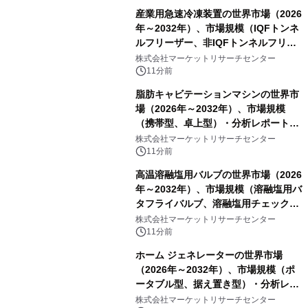
産業用急速冷凍装置の世界市場（2026
年～2032年）、市場規模（IQFトンネ
ルフリーザー、非IQFトンネルフリー
ザー、スパイラルフリーザー、プレー
株式会社マーケットリサーチセンター
トフリーザー、その他）・分析レポー
11分前
トを発表
脂肪キャビテーションマシンの世界市
場（2026年～2032年）、市場規模
（携帯型、卓上型）・分析レポートを
発表
株式会社マーケットリサーチセンター
11分前
高温溶融塩用バルブの世界市場（2026
年～2032年）、市場規模（溶融塩用バ
タフライバルブ、溶融塩用チェックバ
ルブ、溶融塩用ゲートバルブ、Y型溶
株式会社マーケットリサーチセンター
融塩用グローブバルブ、電動式溶融塩
11分前
用遮断バルブ）・分析レポートを発表
ホーム ジェネレーターの世界市場
（2026年～2032年）、市場規模（ポ
ータブル型、据え置き型）・分析レポ
ートを発表
株式会社マーケットリサーチセンター