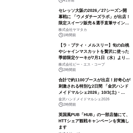
41分前
セレッソ大阪の2026／27シーズン開
幕戦に 「ウメダチーズラボ」が出店！
限定スイーツ販売＆選手直筆サイング
ッズが当たる抽選会を 8月8日に開催
株式会社ヤマタカ
1時間前
【ラ・プティ・メルスリー】旬の白桃
やシャインマスカットを贅沢に使った
季節限定ケーキが7月1日（水）より順
次登場！
株式会社ピー・エス・コープ
2時間前
合計で約1100ブースが出店！好奇心が
刺激される特別な2日間 「金沢ハンド
メイドマルシェ2026」10/3(土)・
10/4(日)開催
金沢ハンドメイドマルシェ2026
2時間前
英国風PUB「HUB」の一部店舗にて、
HTTシェア観戦キャンペーンを実施し
ます