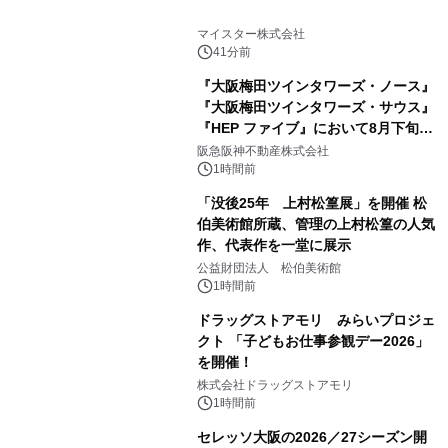
マイスター株式会社
41分前
『大阪梅田ツインタワーズ・ノース』
『大阪梅田ツインタワーズ・サウス』
『HEP ファイブ』において8月下旬か
ら 「オフサイト型コーポレートPPA」
阪急阪神不動産株式会社
による 再生可能エネルギー電力の使用
1時間前
を開始します
「没後25年 上村松篁展」を開催 松
伯美術館所蔵、管理の上村松篁の人気
作、代表作を一堂に展示
公益財団法人 松伯美術館
1時間前
ドラッグストアモリ みらいプロジェ
クト 「子どもお仕事参観デー2026」
を開催！
株式会社ドラッグストアモリ
1時間前
セレッソ大阪の2026／27シーズン開