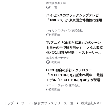
3
メニューを提供
株式会社楽久屋
1日前
ハイセンスのフラッグシップテレビ
「100UXS」が 東京国立博物館に採用
4
ハイセンスジャパン株式会社
4時間前
TVアニメ『ONE PIECE』の名シーン
を自分の手で解き明かす！ メタル製立
体パズル3種が登場！ ～ストーリーと
5
ギミックが融合した 大人の体験型パズ
株式会社ハナヤマ
ルが8月7日(金)12時より先行予約受付
3時間前
開始～
ECCO独自の歩行テクノロジー
「RECEPTOR(R)」誕生25周年 最新
モデル「RECEPTOR(R) XP」が登場
6
エコー・ジャパン株式会社
5時間前
トップ
フード・飲食のプレスリリース一覧
株式会社N＆T