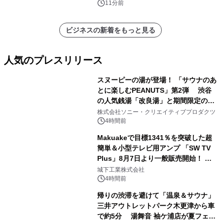
11分前
ビジネスの新着をもっと見る
人気のプレスリリース
スヌーピーの湯が登場！ 「サウナのあ
とに楽しむPEANUTS」第2弾 渋谷
の人気銭湯「改良湯」と期間限定のコ
1
ラボレーション サウナイキタイコラ
株式会社ソニー・クリエイティブプロダクツ
ボグッズも発売決定！
4時間前
Makuakeで目標1341％を突破した超
簡単＆小型テレビ用アンプ 「SW TV
Plus」8月7日より一般販売開始！ ケ
2
ーブル1本つなぐだけ、テレビの音が
城下工業株式会社
ぐっと豊かに
4時間前
帰りの渋滞を避けて「温泉＆サウナ」
三井アウトレットパーク木更津から車
で約5分 湯舞音 袖ケ浦店が夏フェア