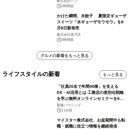
株式会社ハブ
2時間前
かけた瞬間、水餃子 夏限定ギョーザ
スイーツ「水ギョーザモウモウ」を8
月8日新発売
株式会社葵乃庄
3時間前
グルメの新着をもっと見る
ライフスタイルの新着
もっと見る
「社員20名で年間40棟」を支える
DX・AI活用とは 工務店の差別化戦略
を学ぶ無料オンラインセミナーを8月
20日に開催
新建ハウジング
11分前
マイスター株式会社、お盆期間中も転
職・就職に役立つ情報を継続発信