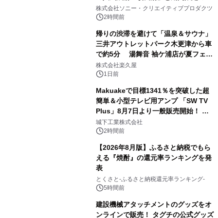
1
ラボレーション サウナイキタイコラ
株式会社ソニー・クリエイティブプロダクツ
ボグッズも発売決定！
2時間前
帰りの渋滞を避けて「温泉＆サウナ」
三井アウトレットパーク木更津から車
で約5分 湯舞音 袖ケ浦店が夏フェア
2
メニューを提供
株式会社楽久屋
1日前
Makuakeで目標1341％を突破した超
簡単＆小型テレビ用アンプ 「SW TV
Plus」8月7日より一般販売開始！ ケ
3
ーブル1本つなぐだけ、テレビの音が
城下工業株式会社
ぐっと豊かに
2時間前
【2026年8月版】ふるさと納税でもら
える『焼酎』の還元率ランキングを発
表
4
とくさと-ふるさと納税還元率ランキング-
5時間前
建設機械アタッチメントのグッズをオ
ンラインで販売！ タグチの公式グッズ