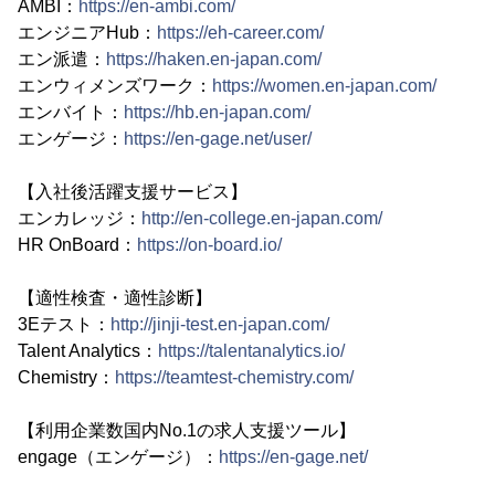
AMBI：
https://en-ambi.com/
エンジニアHub：
https://eh-career.com/
エン派遣：
https://haken.en-japan.com/
エンウィメンズワーク：
https://women.en-japan.com/
エンバイト：
https://hb.en-japan.com/
エンゲージ：
https://en-gage.net/user/
【入社後活躍支援サービス】
エンカレッジ：
http://en-college.en-japan.com/
HR OnBoard：
https://on-board.io/
【適性検査・適性診断】
3Eテスト：
http://jinji-test.en-japan.com/
Talent Analytics：
https://talentanalytics.io/
Chemistry：
https://teamtest-chemistry.com/
【利用企業数国内No.1の求人支援ツール】
engage（エンゲージ）：
https://en-gage.net/