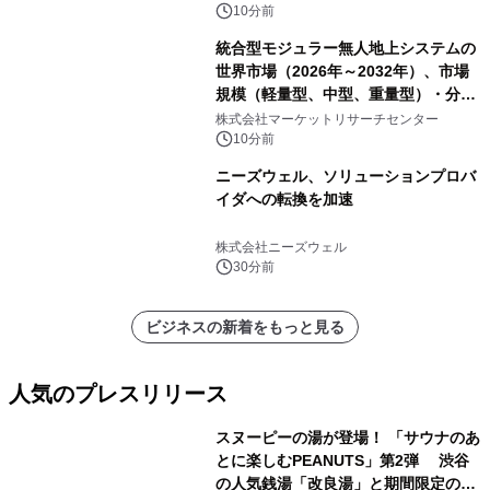
10分前
統合型モジュラー無人地上システムの
世界市場（2026年～2032年）、市場
規模（軽量型、中型、重量型）・分析
レポートを発表
株式会社マーケットリサーチセンター
10分前
ニーズウェル、ソリューションプロバ
イダへの転換を加速
株式会社ニーズウェル
30分前
ビジネスの新着をもっと見る
人気のプレスリリース
スヌーピーの湯が登場！ 「サウナのあ
とに楽しむPEANUTS」第2弾 渋谷
の人気銭湯「改良湯」と期間限定のコ