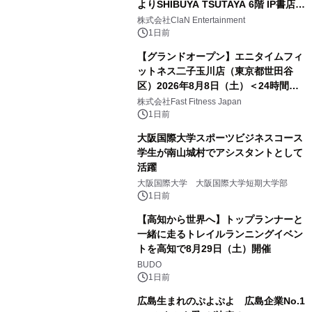
よりSHIBUYA TSUTAYA 6階 IP書店で
開催決定！！
株式会社ClaN Entertainment
1日前
【グランドオープン】エニタイムフィ
ットネス二子玉川店（東京都世田谷
区）2026年8月8日（土）＜24時間年
中無休のフィットネスジム＞
株式会社Fast Fitness Japan
1日前
大阪国際大学スポーツビジネスコース
学生が南山城村でアシスタントとして
活躍
大阪国際大学 大阪国際大学短期大学部
1日前
【高知から世界へ】トップランナーと
一緒に走るトレイルランニングイベン
トを高知で8月29日（土）開催
BUDO
1日前
広島生まれのぷよぷよ 広島企業No.1