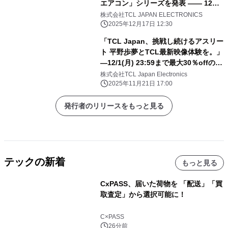
エアコン」シリーズを発表 ―― 12月
15日 アンバサダー就任式＆新商品発
株式会社TCL JAPAN ELECTRONICS
表会を開催
2025年12月17日 12:30
「TCL Japan、挑戦し続けるアスリー
ト 平野歩夢とTCL最新映像体験を。」
―12/1(月) 23:59まで最大30％offの
Amazon ブラックフライデー実施中―
株式会社TCL Japan Electronics
2025年11月21日 17:00
発行者のリリースをもっと見る
テックの新着
もっと見る
CxPASS、届いた荷物を 「配送」「買
取査定」から選択可能に！
C×PASS
26分前