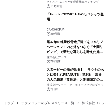
とくさと-ふるさと納税還元率ランキング-
11時間前
「Honda CB250T HAWK」Tシャツ登
場
4
CAMSHOP.JP
8時間前
築37年の軽量鉄骨造戸建てをフルリノ
ベーション！内と外をつなぐ「土間リ
ビング」で新たな暮らしを叶えた施工
5
事例を株式会社アースが公開
株式会社アース
7時間前
スヌーピーの湯が登場！ 「サウナのあ
とに楽しむPEANUTS」第2弾 渋谷
の人気銭湯「改良湯」と期間限定のコ
6
ラボレーション サウナイキタイコラ
株式会社ソニー・クリエイティブプロダクツ
ボグッズも発売決定！
2日前
トップ
テクノロジーのプレスリリース一覧
株式会社TCL