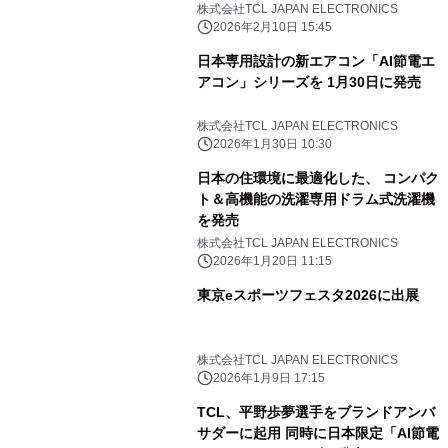
を革新
株式会社TCL JAPAN ELECTRONICS
2026年2月10日 15:45
日本専用設計の新エアコン「AI節電エ
アコン」シリーズを 1月30日に発売
株式会社TCL JAPAN ELECTRONICS
2026年1月30日 10:30
日本の住環境に最適化した、 コンパク
ト＆高機能の洗濯専用ドラム式洗濯機
を発売
株式会社TCL JAPAN ELECTRONICS
2026年1月20日 11:15
東京eスポーツフェスタ2026に出展
株式会社TCL JAPAN ELECTRONICS
2026年1月9日 17:15
TCL、平野歩夢選手をブランドアンバ
サダーに起用 同時に日本限定「AI節電