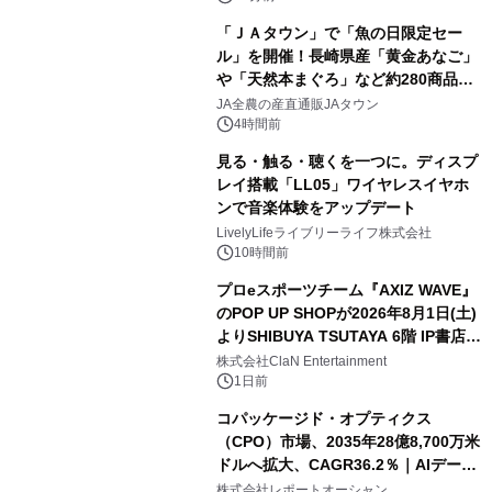
「ＪＡタウン」で「魚の日限定セー
ル」を開催！長崎県産「黄金あなご」
や「天然本まぐろ」など約280商品を
販売！～毎月１０日の定例企画～
JA全農の産直通販JAタウン
4時間前
見る・触る・聴くを一つに。ディスプ
レイ搭載「LL05」ワイヤレスイヤホ
ンで音楽体験をアップデート
LivelyLifeライブリーライフ株式会社
10時間前
プロeスポーツチーム『AXIZ WAVE』
のPOP UP SHOPが2026年8月1日(土)
よりSHIBUYA TSUTAYA 6階 IP書店で
開催決定！！
株式会社ClaN Entertainment
1日前
コパッケージド・オプティクス
（CPO）市場、2035年28億8,700万米
ドルへ拡大、CAGR36.2％｜AIデータ
センター・高速光通信需要が成長を加
株式会社レポートオーシャン