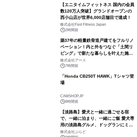
【エニタイムフィットネス 国内の会員
数120万人突破】グランドオープンの
西小山店が世界6,000店舗目で達成！
株式会社Fast Fitness Japan
2時間前
築37年の軽量鉄骨造戸建てをフルリノ
ベーション！内と外をつなぐ「土間リ
ビング」で新たな暮らしを叶えた施工
事例を株式会社アースが公開
株式会社アース
7時間前
「Honda CB250T HAWK」Tシャツ登
場
CAMSHOP.JP
8時間前
【淡路島】愛犬と一緒に過ごせる宿
で、一緒に泊まり、一緒にご飯 愛犬専
用の淡路島グルメ、ドッグランにミニ
プール グランピングとトレーラーハウ
株式会社ぷらど