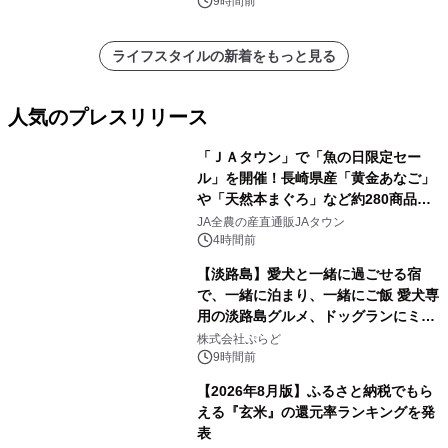
スの2施設で
9時間前
ライフスタイルの新着をもっと見る
人気のプレスリリース
「ＪＡタウン」で「魚の日限定セー
ル」を開催！長崎県産「黄金あなご」
や「天然本まぐろ」など約280商品を
1
販売！～毎月１０日の定例企画～
JA全農の産直通販JAタウン
4時間前
【淡路島】愛犬と一緒に過ごせる宿
で、一緒に泊まり、一緒にご飯 愛犬専
用の淡路島グルメ、ドッグランにミニ
2
プール グランピングとトレーラーハウ
株式会社ぷらど
スの2施設で
9時間前
【2026年8月版】ふるさと納税でもら
える『玄米』の還元率ランキングを発
表
3