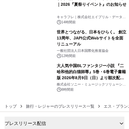
｜2026『夏祭りイベント』のお知らせ
4
キャラフレ｜株式会社エイプリル・データ・
デザインズ
14時間前
世界とつながる、日本をひらく。 創立
13周年、JAPI公式Webサイトを全面
リニューアル
5
一般社団法人日本国際化推進協会
12時間前
大人気中国BLファンタジー小説 『二
哈和他的白猫師尊』5巻・6巻電子書籍
版 2026年8月9日（日）より順次配信
6
開始
株式会社ソニー・ミュージックソリューショ
ンズ
8時間前
トップ
旅行・レジャーのプレスリリース一覧
エス・プラン
プレスリリース配信