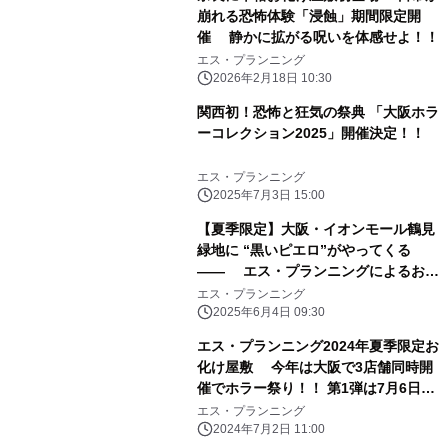
崩れる恐怖体験「浸蝕」期間限定開
催 静かに拡がる呪いを体感せよ！！
エス・プランニング
2026年2月18日 10:30
関西初！恐怖と狂気の祭典 「大阪ホラ
ーコレクション2025」開催決定！！
エス・プランニング
2025年7月3日 15:00
【夏季限定】大阪・イオンモール鶴見
緑地に “黒いピエロ”がやってくる
―― エス・プランニングによるお化
け屋敷第1弾 『漆黒の道化師』、6月
エス・プランニング
21日より開幕！
2025年6月4日 09:30
エス・プランニング2024年夏季限定お
化け屋敷 今年は大阪で3店舗同時開
催でホラー祭り！！ 第1弾は7月6日～
堺、第2弾は7月13日～泉南、 第3弾は
エス・プランニング
7月20日～心斎橋で始まります。
2024年7月2日 11:00