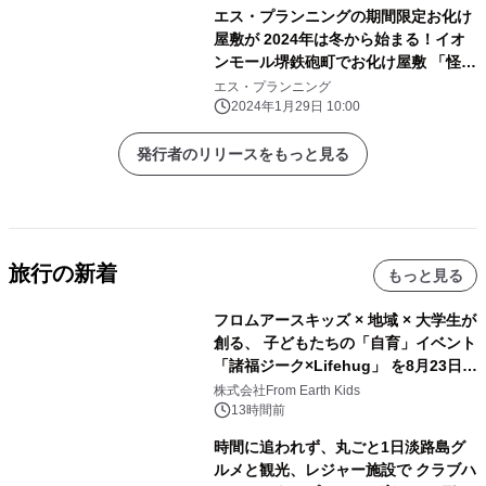
エス・プランニングの期間限定お化け
屋敷が 2024年は冬から始まる！イオ
ンモール堺鉄砲町でお化け屋敷 「怪人
Sフルバージョン」が2月3日から開
エス・プランニング
催！
2024年1月29日 10:00
発行者のリリースをもっと見る
旅行の新着
もっと見る
フロムアースキッズ × 地域 × 大学生が
創る、 子どもたちの「自育」イベント
「諸福ジーク×Lifehug」 を8月23日
(日)開催
株式会社From Earth Kids
13時間前
時間に追われず、丸ごと1日淡路島グ
ルメと観光、レジャー施設で クラブハ