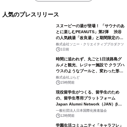
人気のプレスリリース
スヌーピーの湯が登場！ 「サウナのあ
とに楽しむPEANUTS」第2弾 渋谷
の人気銭湯「改良湯」と期間限定のコ
1
ラボレーション サウナイキタイコラ
株式会社ソニー・クリエイティブプロダクツ
ボグッズも発売決定！
1日前
時間に追われず、丸ごと1日淡路島グ
ルメと観光、レジャー施設で クラブハ
ウスのようなプールと、変わった形の
2
サウナも 「THE BOXY AWAJI」のお
株式会社ぷらど
得な素泊まり連泊プランで
15時間前
現役留学生がつくる、留学生のため
の、留学生専用プラットフォーム
Japan Alumni Network（JAN）β版
3
をリリース
一般社団法人日本国際化推進協会
12時間前
学園生活コミュニティ「キャラフレ」