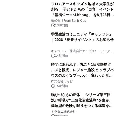
フロムアースキッズ × 地域 × 大学生が
創る、 子どもたちの「自育」イベント
「諸福ジーク×Lifehug」 を8月23日
(日)開催
株式会社From Earth Kids
13時間前
学園生活コミュニティ「キャラフレ」
｜2026『夏祭りイベント』のお知らせ
キャラフレ｜株式会社エイプリル・データ・
デザインズ
14時間前
時間に追われず、丸ごと1日淡路島グ
ルメと観光、レジャー施設で クラブハ
ウスのようなプールと、変わった形の
サウナも 「THE BOXY AWAJI」のお
株式会社ぷらど
得な素泊まり連泊プランで
15時間前
眠りづらさの正体──シリーズ第三回
浅い呼吸が"二酸化炭素過剰"を生み、
爆睡型の危険な眠りをつくる構造を解
説
トラタニ株式会社