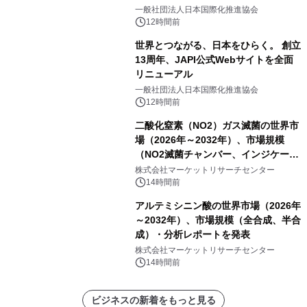
をリリース
一般社団法人日本国際化推進協会
12時間前
世界とつながる、日本をひらく。 創立
13周年、JAPI公式Webサイトを全面
リニューアル
一般社団法人日本国際化推進協会
12時間前
二酸化窒素（NO2）ガス滅菌の世界市
場（2026年～2032年）、市場規模
（NO2滅菌チャンバー、インジケータ
ーおよびモニタリングシステム、その
株式会社マーケットリサーチセンター
他）・分析レポートを発表
14時間前
アルテミシニン酸の世界市場（2026年
～2032年）、市場規模（全合成、半合
成）・分析レポートを発表
株式会社マーケットリサーチセンター
14時間前
ビジネスの新着をもっと見る