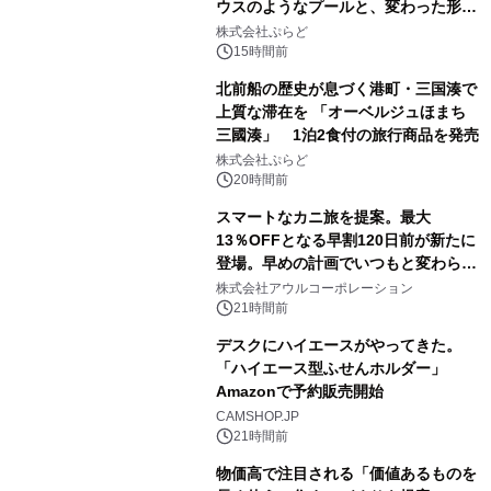
ウスのようなプールと、変わった形の
サウナも 「THE BOXY AWAJI」のお
株式会社ぷらど
得な素泊まり連泊プランで
15時間前
北前船の歴史が息づく港町・三国湊で
上質な滞在を 「オーベルジュほまち
三國湊」 1泊2食付の旅行商品を発売
株式会社ぷらど
20時間前
スマートなカニ旅を提案。最大
13％OFFとなる早割120日前が新たに
登場。早めの計画でいつもと変わらぬ
大人の冬旅を。ー夕日ヶ浦温泉「佳松
株式会社アウルコーポレーション
苑 別邸ふうか」ー
21時間前
デスクにハイエースがやってきた。
「ハイエース型ふせんホルダー」
Amazonで予約販売開始
CAMSHOP.JP
21時間前
物価高で注目される「価値あるものを