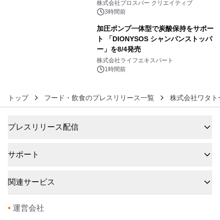
秀賞100名に1年間無償試用
株式会社プロスパー クリエイティブ
3時間前
加圧ポンプ一体型で炭酸保持をサポー
ト 「DIONYSOS シャンパンストッパ
ー」を8/4発売
6
株式会社ライフエキスパート
1時間前
トップ
フード・飲食のプレスリリース一覧
株式会社ワタト
プレスリリース配信
サポート
関連サービス
•
運営会社