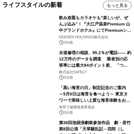
ライフスタイルの新着
もっと見る
飲み放題もカラオケも”楽しいが、ぜ
んぶ込み”！『大江戸温泉Premium 山
中グランドホテル』にてPremiumシリ
ーズ初のオールインクルーシブ導入
GENSEN HOLDINGS株式会社
3分前
水道修理の相談、95.2％が電話―― 約
12万件のデータを調査 業者別の応
答率には最大84ポイント差、 「つな
がりやすさ」も選定基準に
株式会社SAFELY
3分前
「黒い海苔の日」制定記念のご案内
～9月6日は海苔を食べよう～ 東京タ
ワーで美味しい上質な海苔体験をお届
けします！
海苔で健康推進委員会
3分前
第38回池袋演劇祭参加作品 劇・若竹
第8回公演「天草騒乱記－四郎（し