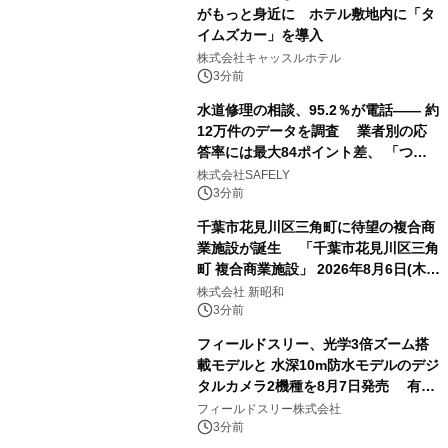
がもっと身近に ホテル敷地内に「タ
イムズカー」を導入
株式会社キャッスルホテル
3分前
水道修理の相談、95.2％が電話―― 約
12万件のデータを調査 業者別の応
答率には最大84ポイント差、 「つな
がりやすさ」も選定基準に
株式会社SAFELY
3分前
千葉市花見川区三角町に待望の複合商
業施設が誕生 「千葉市花見川区三角
町 複合商業施設」 2026年8月6日(木)
グランドオープン
株式会社 新昭和
3分前
フィールドスリー、光学3倍ズーム搭
載モデルと 水深10m防水モデルのデジ
タルカメラ2機種を8月7日発売 有効
約1300万画素、用途別に選べるコンデ
フィールドスリー株式会社
ジ新登場
3分前