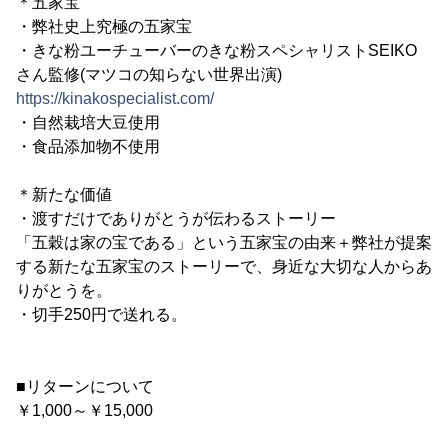
＊五家宝
・弊社史上究極の五家宝
・きな粉ユーチューバーのきな粉スペシャリストSEIKO
さん監修(マツコの知らない世界出演)
https://kinakospecialist.com/
・自然栽培大豆使用
・食品添加物不使用
＊新たな価値
・渡すだけでありがとうが伝わるストーリー
「五穀は家の宝である」という五家宝の由来＋弊社が提案
する新たな五家宝のストーリーで、身近な大切な人からあ
りがとうを。
・切手250円で送れる。
■リターンについて
￥1,000～￥15,000