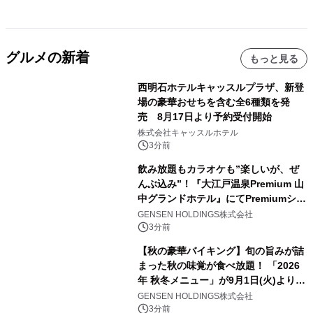
グルメの新着
もっと見る
西明石ホテルキャッスルプラザ、新登
場の豪華おせちを含む全6種類を発
売 8月17日より予約受付開始
株式会社キャッスルホテル
3分前
飲み放題もカラオケも”楽しいが、ぜ
んぶ込み”！『大江戸温泉Premium 山
中グランドホテル』にてPremiumシリ
ーズ初のオールインクルーシブ導入
GENSEN HOLDINGS株式会社
3分前
【秋の豪華バイキング】旬の旨みが詰
まった秋の味覚が食べ放題！ 「2026
年 秋冬メニュー」が9月1日(火)より提
供スタート
GENSEN HOLDINGS株式会社
3分前