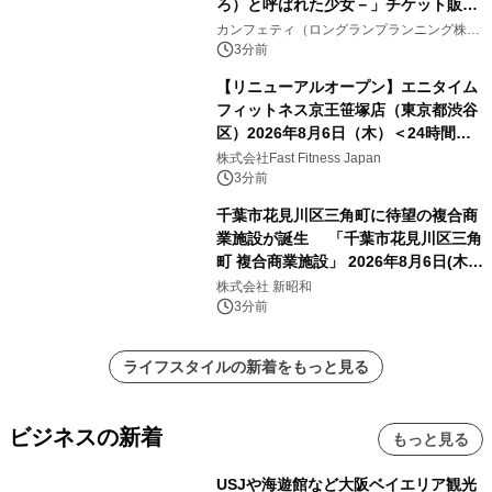
ろ）と呼ばれた少女－」チケット販売
開始
カンフェティ（ロングランプランニング株式
会社）
3分前
【リニューアルオープン】エニタイム
フィットネス京王笹塚店（東京都渋谷
区）2026年8月6日（木）＜24時間年
中無休のフィットネスジム＞
株式会社Fast Fitness Japan
3分前
千葉市花見川区三角町に待望の複合商
業施設が誕生 「千葉市花見川区三角
町 複合商業施設」 2026年8月6日(木)
グランドオープン
株式会社 新昭和
3分前
ライフスタイルの新着をもっと見る
ビジネスの新着
もっと見る
USJや海遊館など大阪ベイエリア観光