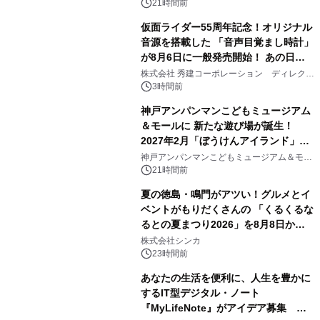
21時間前
仮面ライダー55周年記念！オリジナル
音源を搭載した 「音声目覚まし時計」
が8月6日に一般発売開始！ あの日の
2
大興奮が今甦る
株式会社 秀建コーポレーション ディレクト
アートギャラリー
3時間前
神戸アンパンマンこどもミュージアム
＆モールに 新たな遊び場が誕生！
2027年2月「ぼうけんアイランド」が
3
オープン
神戸アンパンマンこどもミュージアム＆モー
ル
21時間前
夏の徳島・鳴門がアツい！グルメとイ
ベントがもりだくさんの 「くるくるな
るとの夏まつり2026」を8月8日から9
4
日間開催 ～夏限定メニューや大抽選
株式会社シンカ
会、大学芋スティックの振る舞いも～
23時間前
あなたの生活を便利に、人生を豊かに
するIT型デジタル・ノート
『MyLifeNote』がアイデア募集 優
5