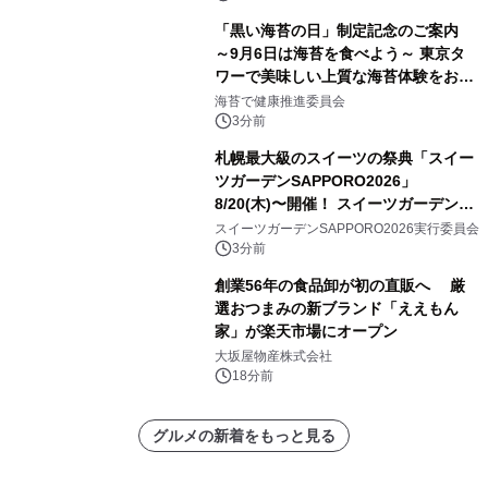
「黒い海苔の日」制定記念のご案内
～9月6日は海苔を食べよう～ 東京タ
ワーで美味しい上質な海苔体験をお届
けします！
海苔で健康推進委員会
3分前
札幌最大級のスイーツの祭典「スイー
ツガーデンSAPPORO2026」
8/20(木)〜開催！ スイーツガーデン史
上最多50種のコラボケーキが集結／前
スイーツガーデンSAPPORO2026実行委員会
日8/19(水)メディア試食会も初開催
3分前
創業56年の食品卸が初の直販へ 厳
選おつまみの新ブランド「ええもん
家」が楽天市場にオープン
大坂屋物産株式会社
18分前
グルメの新着をもっと見る