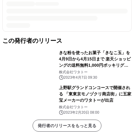
この発行者のリリース
きな粉を使ったお菓子「きなこ玉」を
4月9日から4月15日まで 楽天ショッピ
ングの送料無料1,000円ポッキリグル
メ枠に掲載 ～スーパーフードとして
株式会社ワタトー
注目のきな粉～
2023年4月7日 09:30
上野駅グランドコンコースで開催され
る 「東東京モノヅクリ商店街」に五家
宝メーカーのワタトーが出店
株式会社ワタトー
2023年2月20日 08:00
発行者のリリースをもっと見る