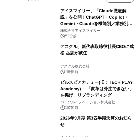
アイスマイリー、「Claude徹底解
説」を公開！ChatGPT・Copilot・
Gemini・Claudeを機能別／業務別に
比較―自社に合う生成AIの選び方がわ
株式会社アイスマイリー
かる実践ガイド
52分前
アスクル、新代表取締役社長CEOに成
松 岳志が就任
アスクル株式会社
1時間前
ビルスピアカデミー(旧：TECH PLAY
Academy) 「変革は外注できない」
を掲げ、リブランディング
パーソルイノベーション株式会社
1時間前
2026年9月期 第3四半期決算のお知ら
せ