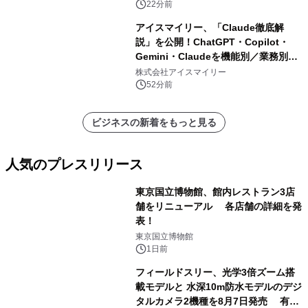
22分前
アイスマイリー、「Claude徹底解
説」を公開！ChatGPT・Copilot・
Gemini・Claudeを機能別／業務別に
比較―自社に合う生成AIの選び方がわ
株式会社アイスマイリー
かる実践ガイド
52分前
ビジネスの新着をもっと見る
人気のプレスリリース
東京国立博物館、館内レストラン3店
舗をリニューアル 各店舗の詳細を発
表！
1
東京国立博物館
1日前
フィールドスリー、光学3倍ズーム搭
載モデルと 水深10m防水モデルのデジ
タルカメラ2機種を8月7日発売 有効