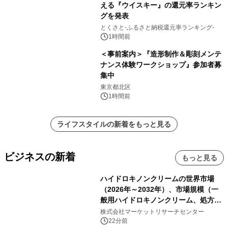
える『ウイスキー』の還元率ランキン
グを発表
とくさと-ふるさと納税還元率ランキング-
1時間前
＜事前案内＞『造形制作＆彫刻メンテ
ナンス体験ワークショップ』参加者募
集中
東京都北区
1時間前
ライフスタイルの新着をもっと見る
ビジネスの新着
もっと見る
ハイドロキノンクリームの世界市場
（2026年～2032年）、市場規模（一
般用ハイドロキノンクリーム、処方用
ハイドロキノンクリーム）・分析レポ
株式会社マーケットリサーチセンター
ートを発表
22分前