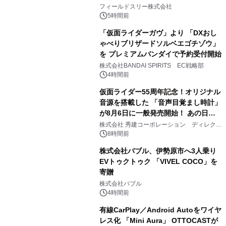
2
約1300万画素、用途別に選べるコンデ
フィールドスリー株式会社
ジ新登場
5時間前
「仮面ライダーガヴ」より 「DXおし
ゃべりブリザードソルベエゴチゾウ」
を プレミアムバンダイで予約受付開始
3
株式会社BANDAI SPIRITS EC戦略部
4時間前
仮面ライダー55周年記念！オリジナル
音源を搭載した 「音声目覚まし時計」
が8月6日に一般発売開始！ あの日の
4
大興奮が今甦る
株式会社 秀建コーポレーション ディレクト
アートギャラリー
8時間前
株式会社バブル、伊勢原市へ3人乗り
EVトゥクトゥク 「VIVEL COCO」を
寄贈
5
株式会社バブル
4時間前
有線CarPlay／Android Autoをワイヤ
レス化 「Mini Aura」 OTTOCASTが