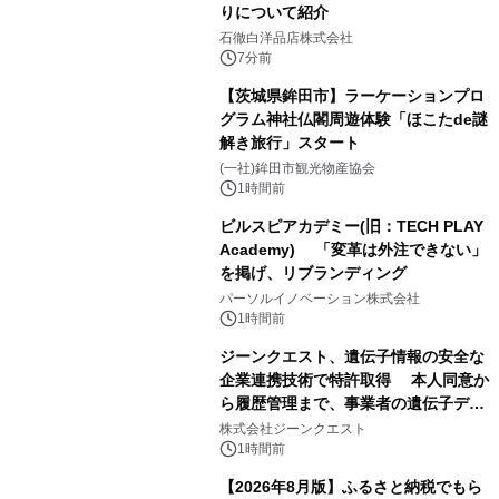
りについて紹介
石徹白洋品店株式会社
7分前
【茨城県鉾田市】ラーケーションプロ
グラム神社仏閣周遊体験「ほこたde謎
解き旅行」スタート
(一社)鉾田市観光物産協会
1時間前
ビルスピアカデミー(旧：TECH PLAY
Academy) 「変革は外注できない」
を掲げ、リブランディング
パーソルイノベーション株式会社
1時間前
ジーンクエスト、遺伝子情報の安全な
企業連携技術で特許取得 本人同意か
ら履歴管理まで、事業者の遺伝子デー
タ活用を支援
株式会社ジーンクエスト
1時間前
【2026年8月版】ふるさと納税でもら