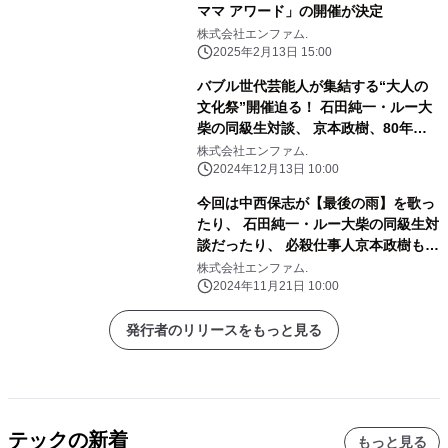
ママ アワード」の開催が決定
株式会社エンファム.
2025年2月13日 15:00
バブル世代芸能人が集結する“大人の
文化祭”開催迫る！ 石田純一・ルー大
柴の同級生対談、 京本政樹、80年代
アイドルのトークショー 中西保志ミ
株式会社エンファム.
ニステージなど豪華コンテンツが満載
2024年12月13日 10:00
今回は中西保志が【最後の雨】を歌っ
たり、 石田純一・ルー大柴の同級生対
談だったり、 必殺仕事人京本政樹もや
ってくる？！ 人生100年時代をリード
株式会社エンファム.
するバブル世代が未来を描く、 大人の
2024年11月21日 10:00
文化祭開催！
発行者のリリースをもっと見る
テックの新着
もっと見る