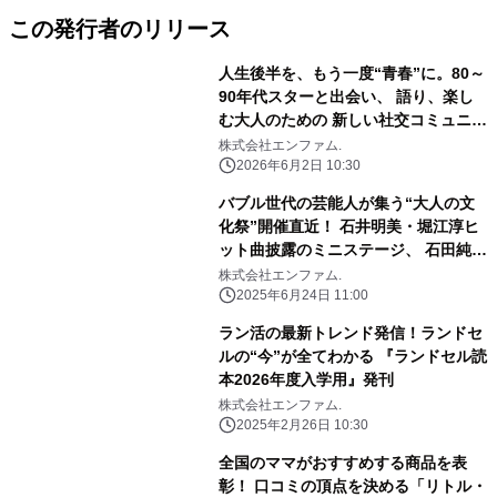
この発行者のリリース
人生後半を、もう一度“青春”に。80～
90年代スターと出会い、 語り、楽し
む大人のための 新しい社交コミュニテ
ィ「bjb SALON」始動
株式会社エンファム.
2026年6月2日 10:30
バブル世代の芸能人が集う“大人の文
化祭”開催直近！ 石井明美・堀江淳ヒ
ット曲披露のミニステージ、 石田純一
×千堂あきほのトレンディドラマ俳優
株式会社エンファム.
トークショーなど、 豪華コンテンツ満
2025年6月24日 11:00
載
ラン活の最新トレンド発信！ランドセ
ルの“今”が全てわかる 『ランドセル読
本2026年度入学用』発刊
株式会社エンファム.
2025年2月26日 10:30
全国のママがおすすめする商品を表
彰！ 口コミの頂点を決める「リトル・