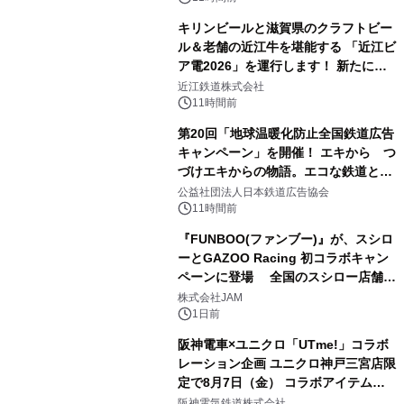
キリンビールと滋賀県のクラフトビー
ル＆老舗の近江牛を堪能する 「近江ビ
ア電2026」を運行します！ 新たに
「長濱浪漫ビール」が参加！キリン一
近江鉄道株式会社
番搾り飲み放題が復活！
11時間前
第20回「地球温暖化防止全国鉄道広告
キャンペーン」を開催！ エキから つ
づけエキからの物語。エコな鉄道とと
もに。
公益社団法人日本鉄道広告協会
11時間前
『FUNBOO(ファンブー)』が、スシロ
ーとGAZOO Racing 初コラボキャン
ペーンに登場 全国のスシロー店舗で
GR 4車種の FUNBOO(ミニカー)付き
株式会社JAM
メニューが展開されます
1日前
阪神電車×ユニクロ「UTme!」コラボ
レーション企画 ユニクロ神戸三宮店限
定で8月7日（金） コラボアイテムが
発売決定！
阪神電気鉄道株式会社