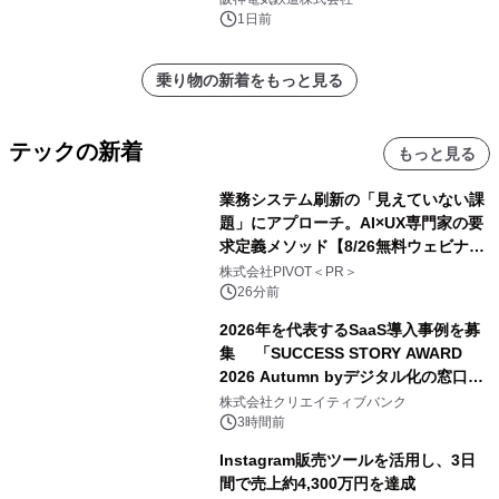
1日前
乗り物の新着をもっと見る
テックの新着
もっと見る
業務システム刷新の「見えていない課
題」にアプローチ。AI×UX専門家の要
求定義メソッド【8/26無料ウェビナ
ー】株式会社PIVOT
株式会社PIVOT＜PR＞
26分前
2026年を代表するSaaS導入事例を募
集 「SUCCESS STORY AWARD
2026 Autumn byデジタル化の窓口」
開催
株式会社クリエイティブバンク
3時間前
Instagram販売ツールを活用し、3日
間で売上約4,300万円を達成