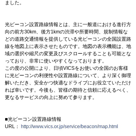
ました。
光ビーコン設置路線情報とは、主に一般道における進行方
向の前方30km、後方1kmの渋滞や所要時間、規制情報な
どの道路交通情報を提供している光ビーコンの全国設置路
線を地図上に表示させたものです。地図の表示機能は、地
域の選択や縮尺の変更及びスクロールすることも可能とな
っており、非常に使いやすくなっております。
この度の公開により、日頃VICSをお使いの全国のお客様
に光ビーコンの利便性や設置路線について、より深く御理
解いただき、安全かつ快適なドライブにお役立ていただけ
れば幸いです。今後も、皆様の期待と信頼に応えるべく、
更なるサービスの向上に努めて参ります。
■光ビーコン設置路線情報
URL：
http://www.vics.or.jp/service/beacon/map.html