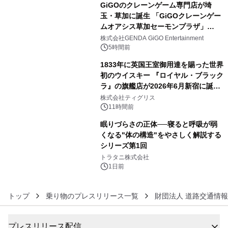
GiGOのクレーンゲーム専門店が埼
玉・草加に誕生 「GiGOクレーンゲー
ムオアシス草加セーモンプラザ」
4
2026年8月7日(金)10時グランドオープ
株式会社GENDA GiGO Entertainment
ン
5時間前
1833年に英国王室御用達を賜った世界
初のウイスキー 『ロイヤル・ブラック
ラ』の旗艦店が2026年6月新宿に誕
5
生 バカルディ ジャパンと連携した
株式会社ティグリス
没入型バー「BAR Arca」
11時間前
眠りづらさの正体──寝ると呼吸が弱
くなる"体の構造"をやさしく解説する
シリーズ第1回
6
トラタニ株式会社
1日前
トップ
乗り物のプレスリリース一覧
財団法人 道路交通情
プレスリリース配信