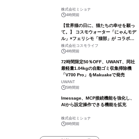
株式会社ミショナ
4時間前
【世界猫の日に、猫たちの幸せを願っ
て。】 コスモウォーター「にゃんモデ
ル」×フェリシモ「猫部」が コラボキ
ャンペーンを実施
株式会社コスモライフ
4時間前
72時間限定50％OFF、UWANT、同社
最軽量1.04kgの自動ゴミ収集掃除機
「V700 Pro」をMakuakeで発売
UWANT
5時間前
lmessage、MCP接続機能を強化し、
AIから設定操作できる機能を拡充
株式会社ミショナ
8時間前