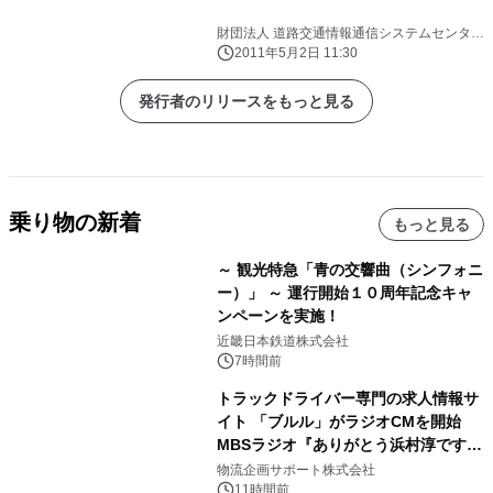
財団法人 道路交通情報通信システムセンター
(VICSセンター)
2011年5月2日 11:30
発行者のリリースをもっと見る
乗り物の新着
もっと見る
～ 観光特急「青の交響曲（シンフォニ
ー）」 ～ 運行開始１０周年記念キャ
ンペーンを実施！
近畿日本鉄道株式会社
7時間前
トラックドライバー専門の求人情報サ
イト 「ブルル」がラジオCMを開始
MBSラジオ『ありがとう浜村淳です』
にて8月1日(土)より
物流企画サポート株式会社
11時間前