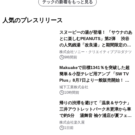
テックの新着をもっと見る
人気のプレスリリース
スヌーピーの湯が登場！ 「サウナのあ
とに楽しむPEANUTS」第2弾 渋谷
の人気銭湯「改良湯」と期間限定のコ
1
ラボレーション サウナイキタイコラ
株式会社ソニー・クリエイティブプロダクツ
ボグッズも発売決定！
9時間前
Makuakeで目標1341％を突破した超
簡単＆小型テレビ用アンプ 「SW TV
Plus」8月7日より一般販売開始！ ケ
2
ーブル1本つなぐだけ、テレビの音が
城下工業株式会社
ぐっと豊かに
10時間前
帰りの渋滞を避けて「温泉＆サウナ」
三井アウトレットパーク木更津から車
で約5分 湯舞音 袖ケ浦店が夏フェア
3
メニューを提供
株式会社楽久屋
1日前