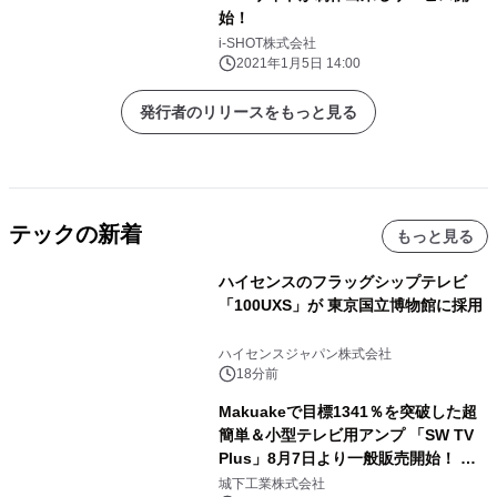
始！
i-SHOT株式会社
2021年1月5日 14:00
発行者のリリースをもっと見る
テックの新着
もっと見る
ハイセンスのフラッグシップテレビ
「100UXS」が 東京国立博物館に採用
ハイセンスジャパン株式会社
18分前
Makuakeで目標1341％を突破した超
簡単＆小型テレビ用アンプ 「SW TV
Plus」8月7日より一般販売開始！ ケ
ーブル1本つなぐだけ、テレビの音が
城下工業株式会社