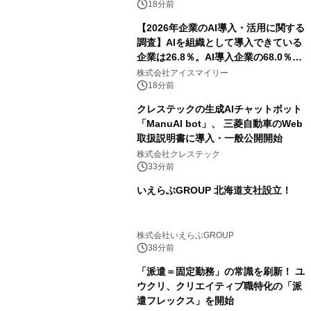
ぐっと豊かに
18分前
【2026年企業のAI導入・活用に関する
調査】AIを組織として導入できている
企業は26.8％。AI導入企業の68.0％
が、自社でのAI導入・活用は「上手く
株式会社アイスマイリー
いっている」と回答
18分前
クレステックの生成AIチャットボット
「ManuAI bot」、 三菱自動車のWeb
取扱説明書に導入・一般公開開始
株式会社クレステック
33分前
いえらぶGROUP 北海道支社設立！
株式会社いえらぶGROUP
38分前
「派遣＝固定勤務」の常識を刷新！ ユ
ウクリ、クリエイティブ職特化の「派
遣フレックス」を開始