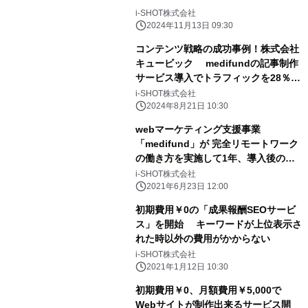
i-SHOT株式会社
2024年11月13日 09:30
コンテンツ戦略の成功事例！株式会社
キュービック medifundの記事制作
サービス導入でトラフィックを28％向
上
i-SHOT株式会社
2024年8月21日 10:30
webマーケティング支援事業
「medifund」が 完全リモートワーク
の働き方を実施して1年、導入後の実
績を報告 会社の月次売上総利益は前
i-SHOT株式会社
年同月比で約240％増を達成
2021年6月23日 12:00
初期費用￥0の「成果報酬SEOサービ
ス」を開始 キーワードが上位表示さ
れた時以外の費用がかからない
i-SHOT株式会社
2021年1月12日 10:30
初期費用￥0、月額費用￥5,000で
Webサイトが制作出来るサービス開