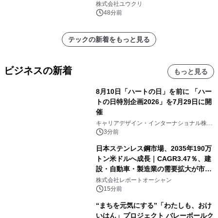
株式会社ユウクリ
48分前
テックの新着をもっと見る
ビジネスの新着
もっと見る
8月10日「ハートの日」を前に 「ハー
トの日特別企画2026」を7月29日に開
催
キャリアデザイン・インターナショナル株式
会社
3分前
日本ステンレス鋼市場、2035年190万
トン米ドルへ成長｜CAGR3.47％、建
設・自動車・製造業の需要拡大が市場
を牽引
株式会社レポートオーシャン
15分前
“まちを元気にする”「わたしも、おけ
いはん」プロジェクト バレーボールク