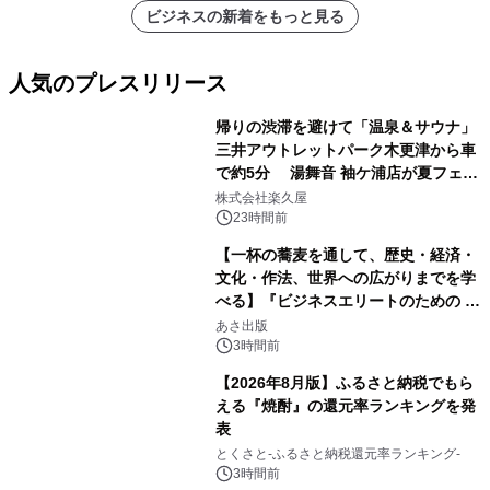
ビジネスの新着をもっと見る
人気のプレスリリース
帰りの渋滞を避けて「温泉＆サウナ」
三井アウトレットパーク木更津から車
で約5分 湯舞音 袖ケ浦店が夏フェア
1
メニューを提供
株式会社楽久屋
23時間前
【一杯の蕎麦を通して、歴史・経済・
文化・作法、世界への広がりまでを学
べる】『ビジネスエリートのための 教
2
養としての蕎麦』2026年8月25日
あさ出版
（火）発売
3時間前
【2026年8月版】ふるさと納税でもら
える『焼酎』の還元率ランキングを発
表
3
とくさと-ふるさと納税還元率ランキング-
3時間前