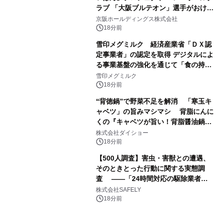
ラブ 「大阪ブルテオン」選手がおけい
はんに。
京阪ホールディングス株式会社
18分前
雪印メグミルク 経済産業省「ＤＸ認
定事業者」の認定を取得 デジタルによ
る事業基盤の強化を通じて「食の持続
性」を実現
雪印メグミルク
18分前
“背徳鍋”で野菜不足を解消 「寒玉キ
ャベツ」の旨みマシマシ 背脂にんに
くの『キャベツが旨い！背脂醤油鍋ス
ープ』発売
株式会社ダイショー
18分前
【500人調査】害虫・害獣との遭遇、
そのときとった行動に関する実態調
査 ――「24時間対応の駆除業者」
の存在、70.8％が知らなかった――
株式会社SAFELY
18分前