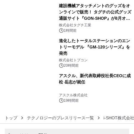
建設機械アタッチメントのグッズをオ
ンラインで販売！ タグチの公式グッズ
通販サイト『GON-SHOP』が8月オー
4
プン
株式会社タグチ工業
1時間前
進化したトータルステーションのエン
トリーモデル 『GM-120シリーズ』を
発売
5
株式会社トプコン
20時間前
アスクル、新代表取締役社長CEOに成
松 岳志が就任
6
アスクル株式会社
19時間前
トップ
テクノロジーのプレスリリース一覧
i-SHOT株式会