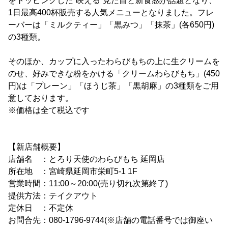
をトッピングした“映える”見た目と新食感が話題となり、
1日最高400杯販売する人気メニューとなりました。フレ
ーバーは「ミルクティー」「黒みつ」「抹茶」(各650円)
の3種類。
そのほか、カップに入ったわらびもちの上に生クリームを
のせ、好みできな粉をかける「クリームわらびもち」(450
円)は「プレーン」「ほうじ茶」「黒胡麻」の3種類をご用
意しております。
※価格は全て税込です
【新店舗概要】
店舗名 ：とろり天使のわらびもち 延岡店
所在地 ：宮崎県延岡市栄町5-1 1F
営業時間：11:00～20:00(売り切れ次第終了)
提供方法：テイクアウト
定休日 ：不定休
お問合先：080-1796-9744(※店舗の電話番号では御座い