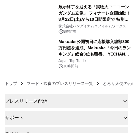
展示終了を迎える「実物大ユニコーン
ガンダム立像」 フィナーレ企画始動！
8月22日(土)から10日間限定で 特別映
5
像『UNICORN GUNDAM Statue ―
株式会社バンダイナムコフィルムワークス
BEYOND POSSIBILITY ―』を上映！
8時間前
Makuake公開初日に応援購入総額300
万円超を達成、Makuake「今日のラン
キング」総合3位も獲得。 YECHAN音
6
浴シンギングボウル第2弾の大型サイ
Japan Top Trade
ズ（XL・2XL・3XL）を先行販売中
10時間前
トップ
フード・飲食のプレスリリース一覧
とろり天使のわ
プレスリリース配信
サポート