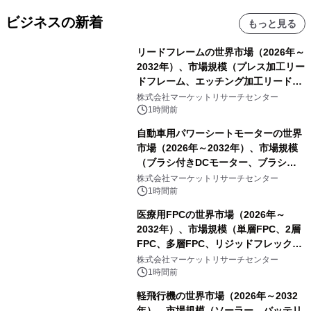
ビジネスの新着
もっと見る
リードフレームの世界市場（2026年～
2032年）、市場規模（プレス加工リー
ドフレーム、エッチング加工リードフ
レーム）・分析レポートを発表
株式会社マーケットリサーチセンター
1時間前
自動車用パワーシートモーターの世界
市場（2026年～2032年）、市場規模
（ブラシ付きDCモーター、ブラシレ
スDCモーター）・分析レポートを発
株式会社マーケットリサーチセンター
表
1時間前
医療用FPCの世界市場（2026年～
2032年）、市場規模（単層FPC、2層
FPC、多層FPC、リジッドフレックス
PCB）・分析レポートを発表
株式会社マーケットリサーチセンター
1時間前
軽飛行機の世界市場（2026年～2032
年）、市場規模（ソーラー、バッテリ