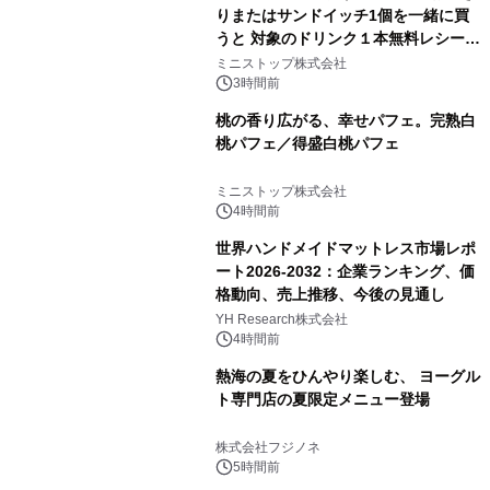
りまたはサンドイッチ1個を一緒に買
うと 対象のドリンク１本無料レシート
クーポンもらえる！※1
ミニストップ株式会社
3時間前
桃の香り広がる、幸せパフェ。完熟白
桃パフェ／得盛白桃パフェ
ミニストップ株式会社
4時間前
世界ハンドメイドマットレス市場レポ
ート2026-2032：企業ランキング、価
格動向、売上推移、今後の見通し
YH Research株式会社
4時間前
熱海の夏をひんやり楽しむ、 ヨーグル
ト専門店の夏限定メニュー登場
株式会社フジノネ
5時間前