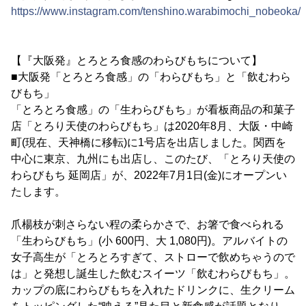
https://www.instagram.com/tenshino.warabimochi_nobeoka/
【『大阪発』とろとろ食感のわらびもちについて】
■大阪発「とろとろ食感」の「わらびもち」と「飲むわら
びもち」
「とろとろ食感」の「生わらびもち」が看板商品の和菓子
店「とろり天使のわらびもち」は2020年8月、大阪・中崎
町(現在、天神橋に移転)に1号店を出店しました。関西を
中心に東京、九州にも出店し、このたび、「とろり天使の
わらびもち 延岡店」が、2022年7月1日(金)にオープンい
たします。
爪楊枝が刺さらない程の柔らかさで、お箸で食べられる
「生わらびもち」(小 600円、大 1,080円)。アルバイトの
女子高生が「とろとろすぎて、ストローで飲めちゃうので
は」と発想し誕生した飲むスイーツ「飲むわらびもち」。
カップの底にわらびもちを入れたドリンクに、生クリーム