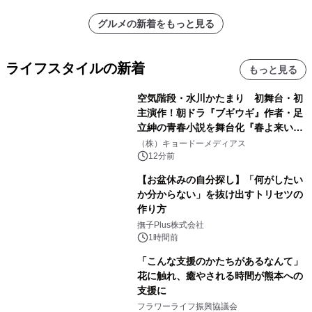
グルメの新着をもっと見る
ライフスタイルの新着
もっと見る
空気階段・水川かたまり 初舞台・初
主演作！朝ドラ『ブギウギ』作者・足
立紳の青春小説を舞台化『春よ来い、
マジで来い』キービジュアル解禁！
（株）キョードーメディアス
12分前
【お盆休みの自分探し】「何がしたい
か分からない」を抜け出すトリセツの
作り方
撫子Plus株式会社
1時間前
「こんな支援のかたちがあるなんて」
花に触れ、癒やされる時間が熊本への
支援に
フラワーライフ振興協議会