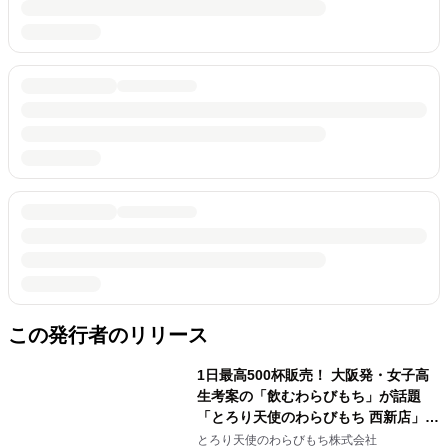
この発行者のリリース
1日最高500杯販売！ 大阪発・女子高
生考案の「飲むわらびもち」が話題
「とろり天使のわらびもち 西新店」
2022年7月1日(金)にオープン
とろり天使のわらびもち株式会社