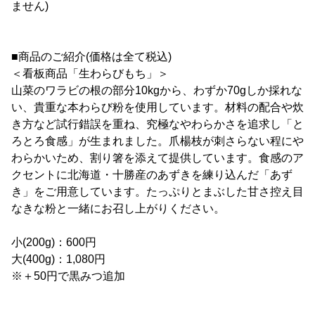
ません)
■商品のご紹介(価格は全て税込)
＜看板商品「生わらびもち」＞
山菜のワラビの根の部分10kgから、わずか70gしか採れな
い、貴重な本わらび粉を使用しています。材料の配合や炊
き方など試行錯誤を重ね、究極なやわらかさを追求し「と
ろとろ食感」が生まれました。爪楊枝が刺さらない程にや
わらかいため、割り箸を添えて提供しています。食感のア
クセントに北海道・十勝産のあずきを練り込んだ「あず
き」をご用意しています。たっぷりとまぶした甘さ控え目
なきな粉と一緒にお召し上がりください。
小(200g)：600円
大(400g)：1,080円
※＋50円で黒みつ追加