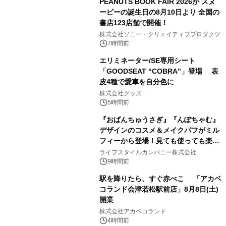
PEANUTS BOOK FAIR 2026が スヌ
ーピーの誕生日の8月10日より 全国の
書店123店舗で開催！
1
株式会社ソニー・クリエイティブプロダクツ
7時間前
エリミネーター/SE専用シート
「GOODSEAT “COBRA”」登場 表
皮4種で愛車を自分色に
2
株式会社グッズ
5時間前
『おぱんちゅうさぎ』『んぽちゃむ』
デザインのコスメ＆メイクパフがミル
フィーから登場！見ても使っても楽し
3
い、ポップでキュートなコレクショ
ライフスタイルカンパニー株式会社
ン。
9時間前
駅を降りたら、すぐ赤べこ 「アカベ
コランド会津若松駅前店」8月8日(土)
開業
4
株式会社アカベコランド
4時間前