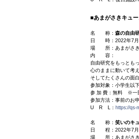
■あまがさきキュ
名 称：
森の自由研
日 時：2022年7月23
場 所：あまがさきキュ
内 容：
自由研究をもっとも
心のままに動いて考
そしてたくさんの面
参加対象：小学生以
参 加 費：無料 ※
参加方法：事前のお
U R L：
https://qs
名 称：
笑いのキ
日 程：2022年7月
場 所：あまがさきキュ