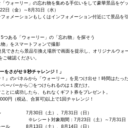
な「ウォーリー」の忘れ物を集める手伝いをして豪華景品をゲ
月22日（金）～8月31日（水）
フォメーションもしくはインフォメーション付近にて景品を
、5つある「ウォーリー」の「忘れ物」を探そう
れ物」をスマートフォンで撮影
つ発見できたら景品引換え場所で画面を提示し、オリジナルウォ
をご確認ください。
ーをさがせ９秒チャレンジ！」
せ！』のパネルから「ウォーリー」を見つけ出せ！時間はたっ
ーペーパーから〇をつけられるのは１度だけ。
すことに成功したら、もれなくギフト券をプレゼント。
,000円（税込、合算可)以上で1回チャレンジ！
ル 7月30日（土）、7月31日（日）
象期間：7月23日（土）～7月31日（
モール 8月13日（土）、8月14日（日）