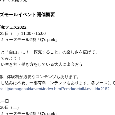
ーズモールイベント開催概要
究フェス2022
日（土）11:00～15:00
ーズモール2階「Q‘s park」
っと「自由」に！「探究すること」の楽しさを広げて、
えてみよう！
白い生き方・働き方をしている大人に出会おう！
下
一部、体験料が必要なコンテンツもあります。
申し込みは不要。一部有料コンテンツもあります。各ブースに
-mall.jp/amagasaki/event/index.html?cmd=detail&evt_id=2182
ュー日
30日（土）
ーズモール2階「Q‘s park」