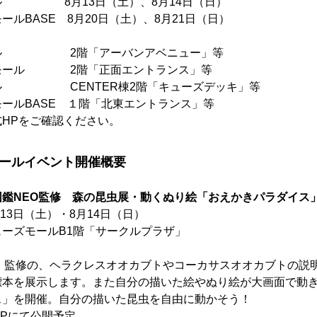
ル 8月13日（土）、8月14日（日）
ルBASE 8月20日（土）、8月21日（日）
ール 2階「アーバンアベニュー」等
ズモール 2階「正面エントランス」等
ール CENTER棟2階「キューズデッキ」等
ールBASE １階「北東エントランス」等
HPをご確認ください。
モールイベント開催概要
図鑑NEO監修 森の昆虫展・動くぬり絵「おえかきパラダイス
13日（土）・8月14日（日）
ーズモールB1階「サークルプラザ」
O』監修の、ヘラクレスオオカブトやコーカサスオオカブトの説
標本を展示します。また自分の描いた絵やぬり絵が大画面で動
ス」を開催。自分の描いた昆虫を自由に動かそう！
HPにて公開予定