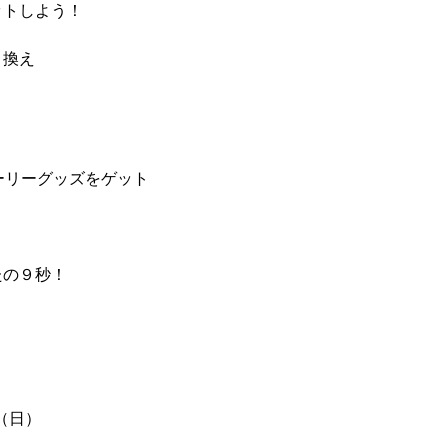
ットしよう！
引換え
ーリーグッズをゲット
たの９秒！
日）