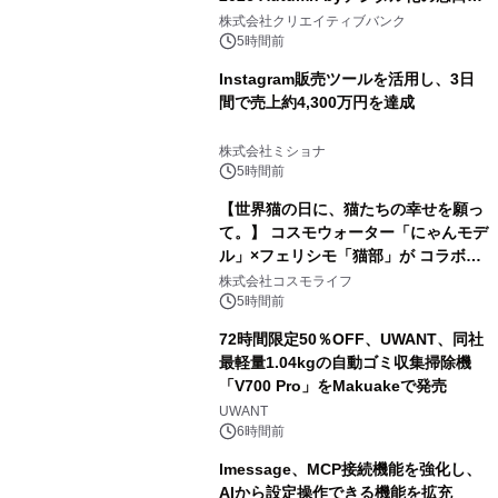
開催
株式会社クリエイティブバンク
5時間前
Instagram販売ツールを活用し、3日
間で売上約4,300万円を達成
株式会社ミショナ
5時間前
【世界猫の日に、猫たちの幸せを願っ
て。】 コスモウォーター「にゃんモデ
ル」×フェリシモ「猫部」が コラボキ
ャンペーンを実施
株式会社コスモライフ
5時間前
72時間限定50％OFF、UWANT、同社
最軽量1.04kgの自動ゴミ収集掃除機
「V700 Pro」をMakuakeで発売
UWANT
6時間前
lmessage、MCP接続機能を強化し、
AIから設定操作できる機能を拡充