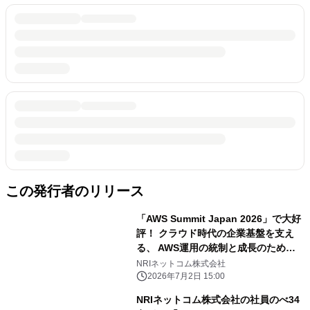
この発行者のリリース
「AWS Summit Japan 2026」で大好
評！ クラウド時代の企業基盤を支え
る、 AWS運用の統制と成長のための
一冊 「エンタープライズAWSアカ
NRIネットコム株式会社
ウント設計 ～The 13 Blueprints for
2026年7月2日 15:00
AWS～(全208ページ)」 電子版を無料
NRIネットコム株式会社の社員のべ34
公開