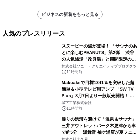
ビジネスの新着をもっと見る
人気のプレスリリース
スヌーピーの湯が登場！ 「サウナのあ
とに楽しむPEANUTS」第2弾 渋谷
の人気銭湯「改良湯」と期間限定のコ
1
ラボレーション サウナイキタイコラ
株式会社ソニー・クリエイティブプロダクツ
ボグッズも発売決定！
11時間前
Makuakeで目標1341％を突破した超
簡単＆小型テレビ用アンプ 「SW TV
Plus」8月7日より一般販売開始！ ケ
2
ーブル1本つなぐだけ、テレビの音が
城下工業株式会社
ぐっと豊かに
11時間前
帰りの渋滞を避けて「温泉＆サウナ」
三井アウトレットパーク木更津から車
で約5分 湯舞音 袖ケ浦店が夏フェア
3
メニューを提供
株式会社楽久屋