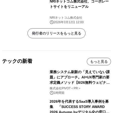
NRIネットコム株式会社、コーポレー
トサイトをリニューアル
NRIネットコム株式会社
2026年3月12日 12:00
発行者のリリースをもっと見る
テックの新着
もっと見る
業務システム刷新の「見えていない課
題」にアプローチ。AI×UX専門家の要
求定義メソッド【8/26無料ウェビナ
ー】株式会社PIVOT
株式会社PIVOT＜PR＞
1時間前
2026年を代表するSaaS導入事例を募
集 「SUCCESS STORY AWARD
2026 Autumn byデジタル化の窓口」