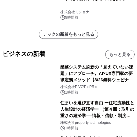
株式会社ミショナ
9時間前
テックの新着をもっと見る
ビジネスの新着
もっと見る
業務システム刷新の「見えていない課
題」にアプローチ。AI×UX専門家の要
求定義メソッド【8/26無料ウェビナ
ー】株式会社PIVOT
株式会社PIVOT＜PR＞
1時間前
住まいを選び直す自由 ー住宅流動性と
人生設計の経済学ー （第４回：取引の
重さの経済学──情報・信頼・制度を
PropTechはどう組み替えるか）｜
株式会社property technologies
PropTech-Lab
1時間前