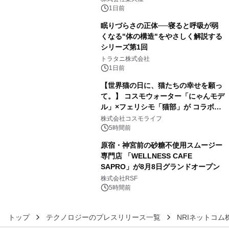
1日前
眠りづらさの正体──寝ると呼吸が弱
くなる"体の構造"をやさしく解説する
シリーズ第1回
4
トラタニ株式会社
1日前
【世界猫の日に、猫たちの幸せを願っ
て。】 コスモウォーター「にゃんモデ
ル」×フェリシモ「猫部」が コラボキ
5
ャンペーンを実施
株式会社コスモライフ
5時間前
原宿・神宮前の砂糖不使用スムージー
専門店 「WELLNESS CAFE
SAPRO」が8月8日グランドオープン
6
株式会社RSF
5時間前
トップ
テクノロジーのプレスリリース一覧
NRIネットコム