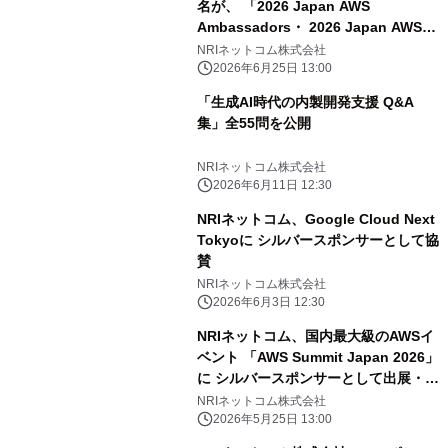
名が、 「2026 Japan AWS
Ambassadors・ 2026 Japan AWS
Top Engineers・ 2026 Japan AWS
NRIネットコム株式会社
Jr. Champions・ 2026 Japan All
2026年6月25日 13:00
AWS Certifications Engineers」に選
「生成AI時代の内製開発支援 Q&A
出
集」全55問を公開
NRIネットコム株式会社
2026年6月11日 12:30
NRIネットコム、Google Cloud Next
Tokyoに シルバースポンサーとして協
賛
NRIネットコム株式会社
2026年6月3日 12:30
NRIネットコム、国内最大級のAWSイ
ベント 「AWS Summit Japan 2026」
に シルバースポンサーとして出展・登
壇
NRIネットコム株式会社
2026年5月25日 13:00