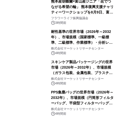
熊本産胡蝶蘭×富山産ジニア「花でつ
ながる希望の輪」 熊本復興支援チャリ
ティーワークショップを8月9日、富
山・射水で開催
フラワーライフ振興協議会
3時間前
耐性基準の世界市場（2026年～2032
年）、市場規模（国家標準、一級標
準、二級標準、作業標準）・分析レポ
ートを発表
株式会社マーケットリサーチセンター
4時間前
スキンケア製品パッケージングの世界
市場（2026年～2032年）、市場規模
（ガラス包装、金属包装、プラスチッ
ク包装、その他）・分析レポートを発
株式会社マーケットリサーチセンター
表
4時間前
PPS集塵バッグの世界市場（2026年～
2032年）、市場規模（円筒形フィルタ
ーバッグ、平袋型フィルターバッグ、
プリーツフィルターバッグ、その
株式会社マーケットリサーチセンター
他）・分析レポートを発表
4時間前