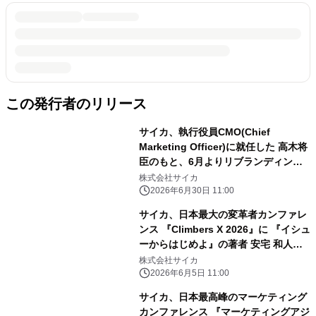
この発行者のリリース
サイカ、執行役員CMO(Chief
Marketing Officer)に就任した 高木将
臣のもと、6月よりリブランディング
を本格始動
株式会社サイカ
2026年6月30日 11:00
サイカ、日本最大の変革者カンファレ
ンス 『Climbers X 2026』に 『イシュ
ーからはじめよ』の著者 安宅 和人氏
と登壇
株式会社サイカ
2026年6月5日 11:00
サイカ、日本最高峰のマーケティング
カンファレンス 『マーケティングアジ