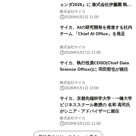
ェンダ2026』に 株式会社伊藤園 執行
役員 マーケティング本部長 志田 光正
株式会社サイカ
氏と登壇
2026年6月2日 11:00
サイカ、AIの研究開発を推進する社内
チーム 「Chief AI Office」を発足
株式会社サイカ
2026年5月27日 11:00
サイカ、執行役員CDSO(Chief Data
Science Officer)に 羽田哲也が就任
株式会社サイカ
2026年5月1日 13:00
サイカ、京都先端科学大学・一橋大学
ビジネススクール教授の 名和 高司氏
がシニア・アドバイザーに就任
株式会社サイカ
2026年3月12日 11:00