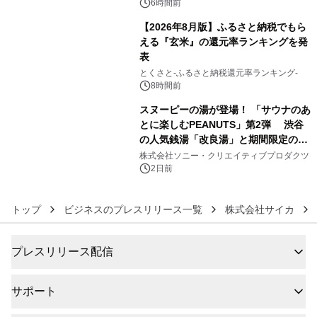
スの2施設で
6時間前
【2026年8月版】ふるさと納税でもら
える『玄米』の還元率ランキングを発
表
5
とくさと-ふるさと納税還元率ランキング-
8時間前
スヌーピーの湯が登場！ 「サウナのあ
とに楽しむPEANUTS」第2弾 渋谷
の人気銭湯「改良湯」と期間限定のコ
6
ラボレーション サウナイキタイコラ
株式会社ソニー・クリエイティブプロダクツ
ボグッズも発売決定！
2日前
トップ
ビジネスのプレスリリース一覧
株式会社サイカ
プレスリリース配信
サポート