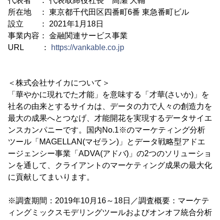
代表者 ： 代表取締役社長 高瀬 大輔
所在地 ： 東京都千代田区四番町6番 東急番町ビル
設立 ： 2021年1月18日
事業内容： 金融関連サービス事業
URL ：
https://vankable.co.jp
＜株式会社サイカについて＞
「華やかに現れでた才能」を意味する「才華(さいか)」を
社名の由来とするサイカは、データの力で人々の創造力を
最大の成果へとつなげ、才能開花を実現するデータサイエ
ンスカンパニーです。国内No.1※のマーケティング分析
ツール「MAGELLAN(マゼラン)」とデータ戦略型アドエ
ージェンシー事業「ADVA(アドバ)」の2つのソリューショ
ンを通して、クライアントのマーケティング成果の最大化
に貢献してまいります。
※調査期間：2019年10月16～18日／調査概要：マーケテ
ィングミックスモデリングツールおよびオンオフ統合分析