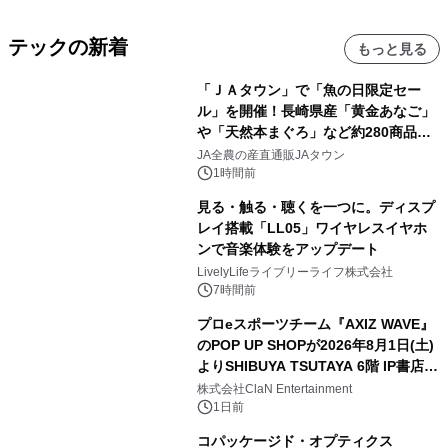
テックの新着
もっと見る
「ＪＡタウン」で「魚の日限定セー
ル」を開催！長崎県産「黄金あなご」
や「天然本まぐろ」など約280商品を
販売！～毎月１０日の定例企画～
JA全農の産直通販JAタウン
1時間前
見る・触る・聴くを一つに。ディスプ
レイ搭載「LL05」ワイヤレスイヤホ
ンで音楽体験をアップデート
LivelyLifeライブリーライフ株式会社
7時間前
プロeスポーツチーム『AXIZ WAVE』
のPOP UP SHOPが2026年8月1日(土)
よりSHIBUYA TSUTAYA 6階 IP書店で
開催決定！！
株式会社ClaN Entertainment
1日前
コパッケージド・オプティクス