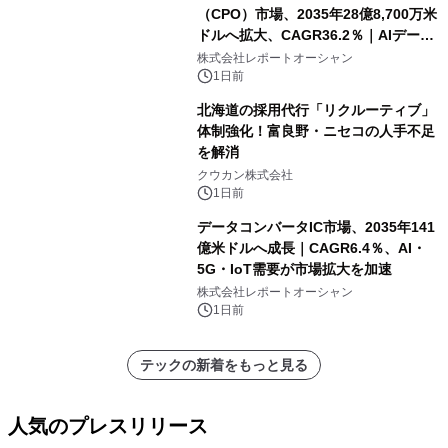
（CPO）市場、2035年28億8,700万米
ドルへ拡大、CAGR36.2％｜AIデータ
センター・高速光通信需要が成長を加
株式会社レポートオーシャン
速
1日前
北海道の採用代行「リクルーティブ」
体制強化！富良野・ニセコの人手不足
を解消
クウカン株式会社
1日前
データコンバータIC市場、2035年141
億米ドルへ成長｜CAGR6.4％、AI・
5G・IoT需要が市場拡大を加速
株式会社レポートオーシャン
1日前
テックの新着をもっと見る
人気のプレスリリース