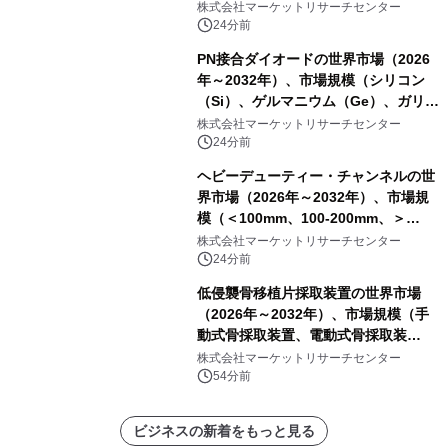
クセル、4メガピクセル、2メガピクセ
株式会社マーケットリサーチセンター
ル、その他）・分析レポートを発表
24分前
PN接合ダイオードの世界市場（2026
年～2032年）、市場規模（シリコン
（Si）、ゲルマニウム（Ge）、ガリウ
ムヒ素（GaAs）、炭化ケイ素
株式会社マーケットリサーチセンター
（SiC）、窒化ガリウム（GaN））・
24分前
分析レポートを発表
ヘビーデューティー・チャンネルの世
界市場（2026年～2032年）、市場規
模（＜100mm、100-200mm、＞
200mm）・分析レポートを発表
株式会社マーケットリサーチセンター
24分前
低侵襲骨移植片採取装置の世界市場
（2026年～2032年）、市場規模（手
動式骨採取装置、電動式骨採取装
置）・分析レポートを発表
株式会社マーケットリサーチセンター
54分前
ビジネスの新着をもっと見る