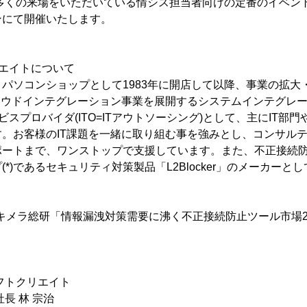
年多くの来場をいただいている情シス担当者向けの定番のイベン
ンにて開催いたします。
エイトについて
パソコンショップとして1983年に開店して以降、事業の拡大
ラウドインテグレーション事業を展開するシステムインテグレ
ビスプロバイダ(ITO=ITアウトソーシング)として、主にIT部
。お客様のIT課題を一緒に取り組む事を強みとし、コンサル
ポートまで、ワンストップで支援しています。また、不正接続
*)であるセキュリティ対策製品「L2Blocker」のメーカー
キメラ総研「情報漏洩対策需要に沸く不正接続防止ツール市場20
フトクリエイト
長 林 宗治