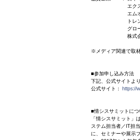
エクスジェン・
エムオーテック
トレンドマイ
グローバルセキ
株式会社ecbe
※メディア関連で取
■参加申し込み方法
下記、公式サイトよ
公式サイト：
https://
■情シスサミットにつ
「情シスサミット」
ステム担当者／IT担
に、セミナーや展示