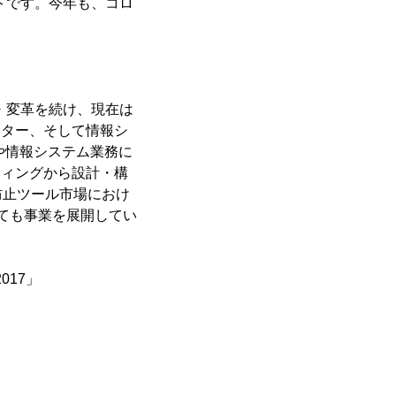
トです。今年も、コロ
・変革を続け、現在は
ーター、そして情報シ
門や情報システム業務に
ティングから設計・構
防止ツール市場におけ
としても事業を展開してい
17」