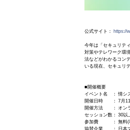
公式サイト：
https://
今年は「セキュリテ
対策やテレワーク環境
法などがわかるコン
いる現在、セキュリ
■開催概要
イベント名 ： 情シスサ
開催日時 ： 7月11日
開催方法 ： オンラ
セッション数： 30
参加費 ： 無料(
協賛企業 ： 日本マイ