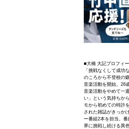
■大橋 大記プロフィ
「挑戦なくして成功な
のころから不登校の癖
音楽活動を開始。2
音楽活動をやめて一
い」という気持ちから
モから初めての特許を
された雑誌がきっか
ー番組2本を担当。番
界に挑戦し続ける異