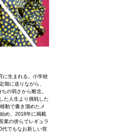
阪府に生まれる。小学校
不定期に送りながら、
持ちの弱さから断念。
した人生より挑戦した
の移動で書き溜めたメ
始め、2018年に掲載
長業の傍らでレギュラ
0代でもなお新しい世