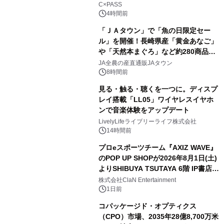
C×PASS
4時間前
「ＪＡタウン」で「魚の日限定セー
ル」を開催！長崎県産「黄金あなご」
や「天然本まぐろ」など約280商品を
販売！～毎月１０日の定例企画～
JA全農の産直通販JAタウン
8時間前
見る・触る・聴くを一つに。ディスプ
レイ搭載「LL05」ワイヤレスイヤホ
ンで音楽体験をアップデート
LivelyLifeライブリーライフ株式会社
14時間前
プロeスポーツチーム『AXIZ WAVE』
のPOP UP SHOPが2026年8月1日(土)
よりSHIBUYA TSUTAYA 6階 IP書店で
開催決定！！
株式会社ClaN Entertainment
1日前
コパッケージド・オプティクス
（CPO）市場、2035年28億8,700万米