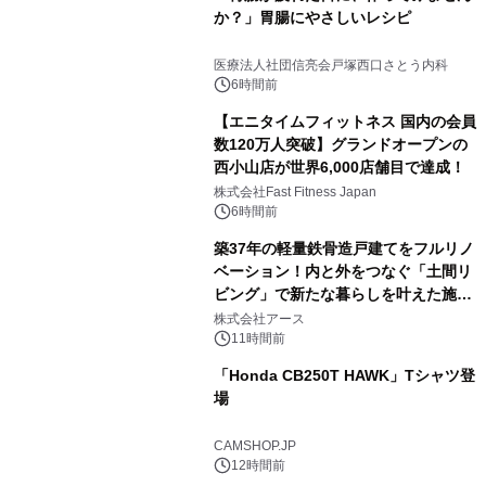
か？」胃腸にやさしいレシピ
医療法人社団信亮会戸塚西口さとう内科
6時間前
【エニタイムフィットネス 国内の会員
数120万人突破】グランドオープンの
西小山店が世界6,000店舗目で達成！
株式会社Fast Fitness Japan
6時間前
築37年の軽量鉄骨造戸建てをフルリノ
ベーション！内と外をつなぐ「土間リ
ビング」で新たな暮らしを叶えた施工
事例を株式会社アースが公開
株式会社アース
11時間前
「Honda CB250T HAWK」Tシャツ登
場
CAMSHOP.JP
12時間前