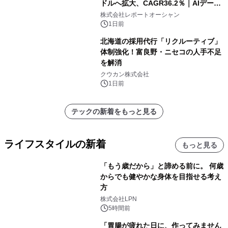
ドルへ拡大、CAGR36.2％｜AIデータ
センター・高速光通信需要が成長を加
株式会社レポートオーシャン
速
1日前
北海道の採用代行「リクルーティブ」
体制強化！富良野・ニセコの人手不足
を解消
クウカン株式会社
1日前
テックの新着をもっと見る
ライフスタイルの新着
もっと見る
「もう歳だから」と諦める前に。 何歳
からでも健やかな身体を目指せる考え
方
株式会社LPN
5時間前
「胃腸が疲れた日に、作ってみません