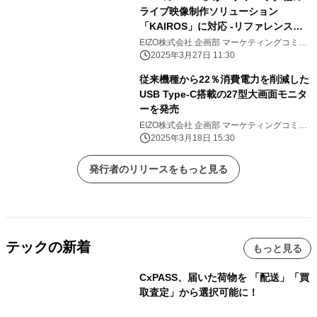
ライブ映像制作ソリューション
「KAIROS」に対応 -リファレンスモ
ニターとしては世界初-
EIZO株式会社 企画部 マーケティングコミュ
ニケーション課
2025年3月27日 11:30
従来機種から22％消費電力を削減した
USB Type-C搭載の27型大画面モニタ
ーを発売
EIZO株式会社 企画部 マーケティングコミュ
ニケーション課
2025年3月18日 15:30
発行者のリリースをもっと見る
テックの新着
もっと見る
CxPASS、届いた荷物を 「配送」「買
取査定」から選択可能に！