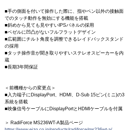
■手の側面を付いて操作した際に、指やペン以外の接触面
でのタッチ動作を無効にする機能を搭載
■斜めから見ても見やすいIPSパネルの採用
■ベゼルに凹凸がないフルフラットデザイン
■広範囲にチルト角度を調整できるレイドバックスタンド
の採用
■タッチ操作音が聞き取りやすいステレオスピーカーを内
蔵
■長期3年間保証
＜前機種からの変更点＞
■入力端子にDisplayPort、HDMI、D-Sub 15ピン(ミニ)の3
系統を搭載
■映像信号ケーブルにDisplayPortとHDMIケーブルを付属
＞ RadiForce MS236WT-A製品ページ
https://www.eizo.co.jp/products/radiforce/ms236wt-a/