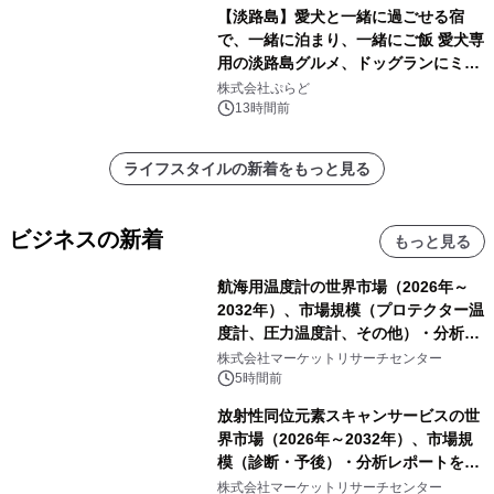
【淡路島】愛犬と一緒に過ごせる宿
で、一緒に泊まり、一緒にご飯 愛犬専
用の淡路島グルメ、ドッグランにミニ
プール グランピングとトレーラーハウ
株式会社ぷらど
スの2施設で
13時間前
ライフスタイルの新着をもっと見る
ビジネスの新着
もっと見る
航海用温度計の世界市場（2026年～
2032年）、市場規模（プロテクター温
度計、圧力温度計、その他）・分析レ
ポートを発表
株式会社マーケットリサーチセンター
5時間前
放射性同位元素スキャンサービスの世
界市場（2026年～2032年）、市場規
模（診断・予後）・分析レポートを発
表
株式会社マーケットリサーチセンター