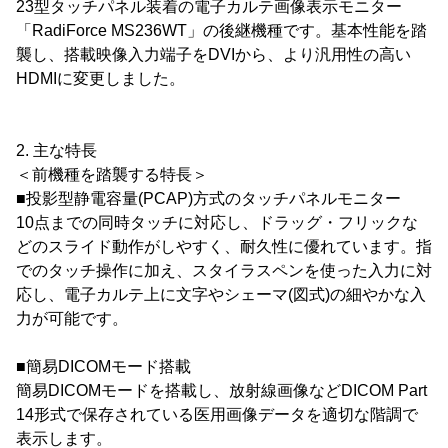
23型タッチパネル装着の電子カルテ画像表示モニター
「RadiForce MS236WT」の後継機種です。基本性能を踏
襲し、搭載映像入力端子をDVIから、より汎用性の高い
HDMIに変更しました。
2. 主な特長
＜前機種を踏襲する特長＞
■投影型静電容量(PCAP)方式のタッチパネルモニター
10点までの同時タッチに対応し、ドラッグ・フリックな
どのスライド動作がしやすく、耐久性に優れています。指
でのタッチ操作に加え、スタイラスペンを使った入力に対
応し、電子カルテ上に文字やシェーマ(図式)の細やかな入
力が可能です。
■簡易DICOMモード搭載
簡易DICOMモードを搭載し、放射線画像などDICOM Part
14形式で保存されている医用画像データを適切な階調で
表示します。