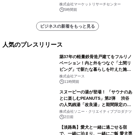
ン、3.5～5.0トン、その他）・分析レ
株式会社マーケットリサーチセンター
ポートを発表
5時間前
ビジネスの新着をもっと見る
人気のプレスリリース
築37年の軽量鉄骨造戸建てをフルリノ
ベーション！内と外をつなぐ「土間リ
ビング」で新たな暮らしを叶えた施工
1
事例を株式会社アースが公開
株式会社アース
11時間前
スヌーピーの湯が登場！ 「サウナのあ
とに楽しむPEANUTS」第2弾 渋谷
の人気銭湯「改良湯」と期間限定のコ
2
ラボレーション サウナイキタイコラ
株式会社ソニー・クリエイティブプロダクツ
ボグッズも発売決定！
2日前
【淡路島】愛犬と一緒に過ごせる宿
で、一緒に泊まり、一緒にご飯 愛犬専