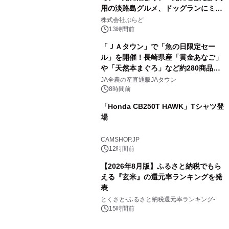
用の淡路島グルメ、ドッグランにミニ
3
プール グランピングとトレーラーハウ
株式会社ぷらど
スの2施設で
13時間前
「ＪＡタウン」で「魚の日限定セー
ル」を開催！長崎県産「黄金あなご」
や「天然本まぐろ」など約280商品を
4
販売！～毎月１０日の定例企画～
JA全農の産直通販JAタウン
8時間前
「Honda CB250T HAWK」Tシャツ登
場
5
CAMSHOP.JP
12時間前
【2026年8月版】ふるさと納税でもら
える『玄米』の還元率ランキングを発
表
6
とくさと-ふるさと納税還元率ランキング-
15時間前