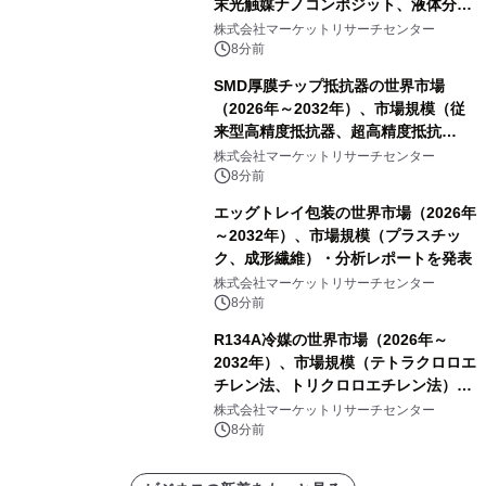
末光触媒ナノコンポジット、液体分散
液／ゾル、コーティング／フィルム一
株式会社マーケットリサーチセンター
体型製品、構造化／バルク材料）・分
8分前
析レポートを発表
SMD厚膜チップ抵抗器の世界市場
（2026年～2032年）、市場規模（従
来型高精度抵抗器、超高精度抵抗
器）・分析レポートを発表
株式会社マーケットリサーチセンター
8分前
エッグトレイ包装の世界市場（2026年
～2032年）、市場規模（プラスチッ
ク、成形繊維）・分析レポートを発表
株式会社マーケットリサーチセンター
8分前
R134A冷媒の世界市場（2026年～
2032年）、市場規模（テトラクロロエ
チレン法、トリクロロエチレン法）・
分析レポートを発表
株式会社マーケットリサーチセンター
8分前