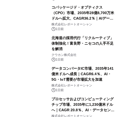
コパッケージド・オプティクス
（CPO）市場、2035年28億8,700万米
ドルへ拡大、CAGR36.2％｜AIデータ
センター・高速光通信需要が成長を加
株式会社レポートオーシャン
速
1日前
北海道の採用代行「リクルーティブ」
体制強化！富良野・ニセコの人手不足
を解消
クウカン株式会社
1日前
データコンバータIC市場、2035年141
億米ドルへ成長｜CAGR6.4％、AI・
5G・IoT需要が市場拡大を加速
株式会社レポートオーシャン
1日前
プロセッサおよびコンピューティング
チップ市場、2035年に1,230億米ドル
へ｜CAGR 20.8％、AI・データセンタ
ー需要が成長を牽引
株式会社レポートオーシャン