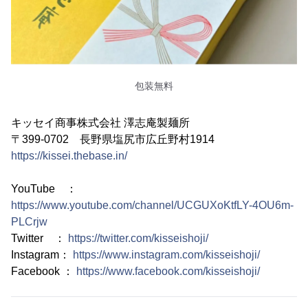
包装無料
キッセイ商事株式会社 澤志庵製麺所
〒399-0702 長野県塩尻市広丘野村1914
https://kissei.thebase.in/
YouTube ：
https://www.youtube.com/channel/UCGUXoKtfLY-4OU6m-
PLCrjw
Twitter ：
https://twitter.com/kisseishoji/
Instagram：
https://www.instagram.com/kisseishoji/
Facebook ：
https://www.facebook.com/kisseishoji/