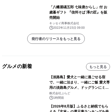
「八幡屋礒五郎 七味唐からし」付 お
歳暮ギフト 『信州そば 澤の匠』を販
売開始
キッセイ商事株式会社
2022年11月15日 09:00
発行者のリリースをもっと見る
グルメの新着
もっと見る
【淡路島】愛犬と一緒に過ごせる宿
で、一緒に泊まり、一緒にご飯 愛犬専
用の淡路島グルメ、ドッグランにミニ
プール グランピングとトレーラーハウ
株式会社ぷらど
スの2施設で
1時間前
【2026年8月版】ふるさと納税でもら
える『玄米』の還元率ランキングを発