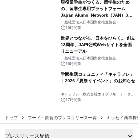
現役留学生がつくる、留学生のため
の、留学生専用プラットフォーム
Japan Alumni Network（JAN）β版
4
をリリース
一般社団法人日本国際化推進協会
16時間前
世界とつながる、日本をひらく。 創立
13周年、JAPI公式Webサイトを全面
リニューアル
5
一般社団法人日本国際化推進協会
16時間前
学園生活コミュニティ「キャラフレ」
｜2026『夏祭りイベント』のお知らせ
6
キャラフレ｜株式会社エイプリル・データ・
デザインズ
17時間前
トップ
フード・飲食のプレスリリース一覧
キッセイ商事株
プレスリリース配信