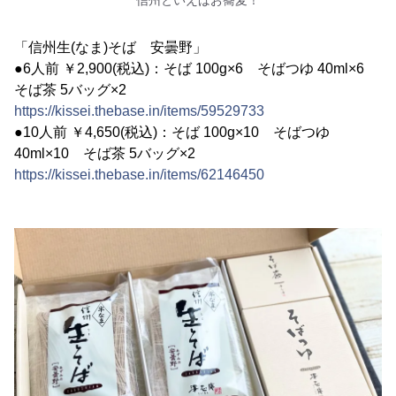
信州といえばお蕎麦！
「信州生(なま)そば 安曇野」
●6人前 ￥2,900(税込)：そば 100g×6 そばつゆ 40ml×6
そば茶 5バッグ×2
https://kissei.thebase.in/items/59529733
●10人前 ￥4,650(税込)：そば 100g×10 そばつゆ
40ml×10 そば茶 5バッグ×2
https://kissei.thebase.in/items/62146450