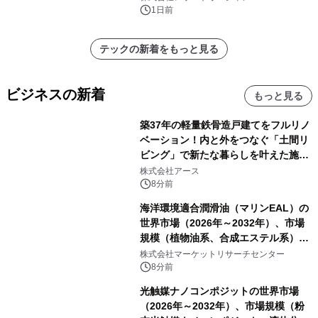
1日前
テックの新着をもっと見る
ビジネスの新着
もっと見る
築37年の軽量鉄骨造戸建てをフルリノ
ベーション！内と外をつなぐ「土間リ
ビング」で新たな暮らしを叶えた施工
事例を株式会社アースが公開
株式会社アース
8分前
海洋環境適合潤滑油（マリンEAL）の
世界市場（2026年～2032年）、市場
規模（植物油系、合成エステル系）・
分析レポートを発表
株式会社マーケットリサーチセンター
8分前
光触媒ナノコンポジットの世界市場
（2026年～2032年）、市場規模（粉