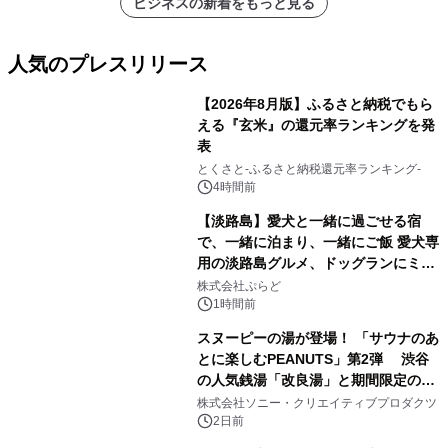
ビジネスの新着をもっと見る
人気のプレスリリース
【2026年8月版】ふるさと納税でもら
える『玄米』の還元率ランキングを発
表
1
とくさと-ふるさと納税還元率ランキング-
4時間前
【淡路島】愛犬と一緒に過ごせる宿
で、一緒に泊まり、一緒にご飯 愛犬専
用の淡路島グルメ、ドッグランにミニ
2
プール グランピングとトレーラーハウ
株式会社ぷらど
スの2施設で
1時間前
スヌーピーの湯が登場！ 「サウナのあ
とに楽しむPEANUTS」第2弾 渋谷
の人気銭湯「改良湯」と期間限定のコ
3
ラボレーション サウナイキタイコラ
株式会社ソニー・クリエイティブプロダクツ
ボグッズも発売決定！
2日前