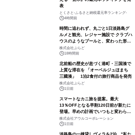
表
とくさと-ふるさと納税還元率ランキング-
4時間前
時間に追われず、丸ごと1日淡路島グ
ルメと観光、レジャー施設で クラブハ
ウスのようなプールと、変わった形の
サウナも 「THE BOXY AWAJI」のお
株式会社ぷらど
得な素泊まり連泊プランで
18時間前
北前船の歴史が息づく港町・三国湊で
上質な滞在を 「オーベルジュほまち
三國湊」 1泊2食付の旅行商品を発売
株式会社ぷらど
1日前
スマートなカニ旅を提案。最大
13％OFFとなる早割120日前が新たに
登場。早めの計画でいつもと変わらぬ
大人の冬旅を。ー夕日ヶ浦温泉「佳松
株式会社アウルコーポレーション
苑 別邸ふうか」ー
1日前
淡路島の一棟貸しヴィラを2泊、"私た