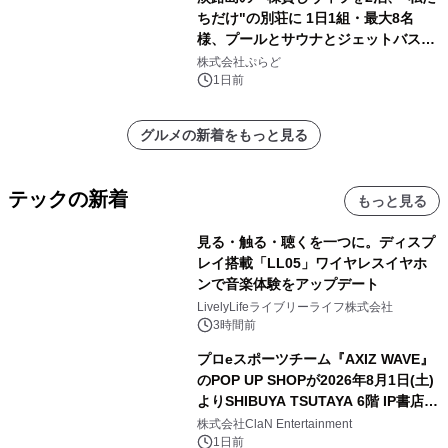
ちだけ"の別荘に 1日1組・最大8名
様、プールとサウナとジェットバス付
きで Villa Mon Temps AWAJIの連泊
株式会社ぷらど
素泊りプラン
1日前
グルメの新着をもっと見る
テックの新着
もっと見る
見る・触る・聴くを一つに。ディスプ
レイ搭載「LL05」ワイヤレスイヤホ
ンで音楽体験をアップデート
LivelyLifeライブリーライフ株式会社
3時間前
プロeスポーツチーム『AXIZ WAVE』
のPOP UP SHOPが2026年8月1日(土)
よりSHIBUYA TSUTAYA 6階 IP書店で
開催決定！！
株式会社ClaN Entertainment
1日前