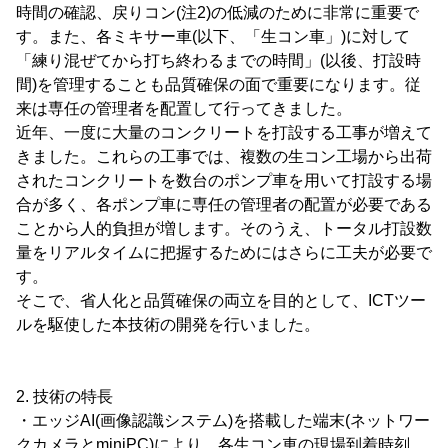
時間の確認、戻りコン(注2)の低減のために非常に重要で
す。また、各ミキサー車(以下、「生コン車」)に対して
「練り混ぜてから打ち終わるまでの時間」(以後、打設時
間)を管理することも品質確保の面で重要になります。従
来は専任の管理者を配置して行ってきました。
近年、一度に大量のコンクリートを打設する工事が増えて
きました。これらの工事では、複数の生コン工場から出荷
されたコンクリートを数台のポンプ車を用いて打設する場
合が多く、各ポンプ車に専任の管理者の配置が必要である
ことから人的負担が増します。そのうえ、トータル打設数
量をリアルタイムに把握するためにはさらに工夫が必要で
す。
そこで、省人化と品質確保の両立を目的として、ICTツー
ルを駆使した本技術の開発を行いました。
2. 技術の特長
・エッジAI(画像認識システム)を搭載した端末(ネットワー
クカメラとminiPC)により、各生コン車の現場到着時刻、