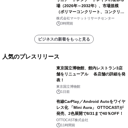
場（2026年～2032年）、市場規模
（ポリマーコンクリート、コンクリー
ト、プラスチック、金属）・分析レポ
株式会社マーケットリサーチセンター
ートを発表
3時間前
ビジネスの新着をもっと見る
人気のプレスリリース
東京国立博物館、館内レストラン3店
舗をリニューアル 各店舗の詳細を発
表！
1
東京国立博物館
1日前
有線CarPlay／Android Autoをワイヤ
レス化 「Mini Aura」 OTTOCASTが
発売、2色展開で8/31まで40％OFF！
2
OTTOCAST株式会社
11時間前