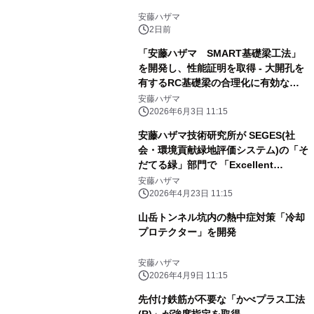
安藤ハザマ
2日前
「安藤ハザマ SMART基礎梁工法」
を開発し、性能証明を取得 - 大開孔を
有するRC基礎梁の合理化に有効な補
強工法 -
安藤ハザマ
2026年6月3日 11:15
安藤ハザマ技術研究所が SEGES(社
会・環境貢献緑地評価システム)の「そ
だてる緑」部門で 「Excellent
Stage2」認定を取得
安藤ハザマ
2026年4月23日 11:15
山岳トンネル坑内の熱中症対策「冷却
プロテクター」を開発
安藤ハザマ
2026年4月9日 11:15
先付け鉄筋が不要な「かべプラス工法
(R)」が強度指定を取得