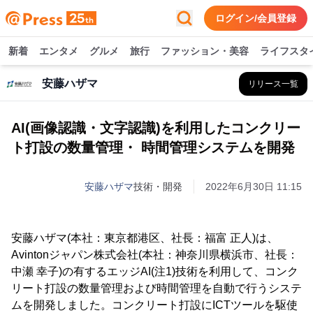
ログイン/会員登録
新着
エンタメ
グルメ
旅行
ファッション・美容
ライフスタ
安藤ハザマ
リリース一覧
AI(画像認識・文字認識)を利用したコンクリー
ト打設の数量管理・ 時間管理システムを開発
安藤ハザマ
技術・開発
2022年6月30日 11:15
安藤ハザマ(本社：東京都港区、社長：福富 正人)は、
Avintonジャパン株式会社(本社：神奈川県横浜市、社長：
中瀬 幸子)の有するエッジAI(注1)技術を利用して、コンク
リート打設の数量管理および時間管理を自動で行うシステ
ムを開発しました。コンクリート打設にICTツールを駆使