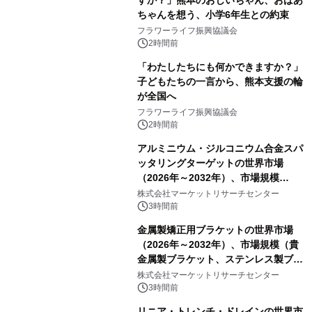
ちゃんを想う、小学6年生との約束
フラワーライフ振興協議会
2時間前
「わたしたちにも何かできますか？」
子どもたちの一言から、熊本支援の輪
が全国へ
フラワーライフ振興協議会
2時間前
アルミニウム・ジルコニウム合金スパ
ッタリングターゲットの世界市場
（2026年～2032年）、市場規模
（0.995、0.999、その他）・分析レポ
株式会社マーケットリサーチセンター
ートを発表
3時間前
金属製矯正用ブラケットの世界市場
（2026年～2032年）、市場規模（貴
金属製ブラケット、ステンレス製ブラ
ケット、純チタン製ブラケット）・分
株式会社マーケットリサーチセンター
析レポートを発表
3時間前
リニア・トレンチ・ドレインの世界市