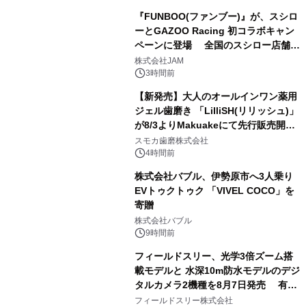
『FUNBOO(ファンブー)』が、スシロ
ーとGAZOO Racing 初コラボキャン
ペーンに登場 全国のスシロー店舗で
3
GR 4車種の FUNBOO(ミニカー)付き
株式会社JAM
メニューが展開されます
3時間前
【新発売】大人のオールインワン薬用
ジェル歯磨き 「LilliSH(リリッシュ)」
が8/3よりMakuakeにて先行販売開
4
始！
スモカ歯磨株式会社
4時間前
株式会社バブル、伊勢原市へ3人乗り
EVトゥクトゥク 「VIVEL COCO」を
寄贈
5
株式会社バブル
9時間前
フィールドスリー、光学3倍ズーム搭
載モデルと 水深10m防水モデルのデジ
タルカメラ2機種を8月7日発売 有効
6
約1300万画素、用途別に選べるコンデ
フィールドスリー株式会社