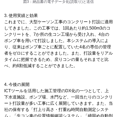
図3：納品書の電子データ化(読取り)と送信
3. 使用実績と効果
これまでに、大型ケーソン工事のコンクリート打設に適用
してきました。この工事では、1回あたり約1,500m3のコ
ンクリートを、7か所の生コン工場から受け入れ、4台の
ポンプ車を用いて打設しました。本システムの導入によ
り、従来はポンプ車ごとに配置していた4名の専任の管理
者をゼロにすることができました。また、打設量をリアル
タイムに把握できるため、戻りコンの量もそれまでと比
べ、約6割低減することができました。
4. 今後の展開
ICTツールを活用した施工管理のDX化の一つとして、上
下水道施設、ポンプ場、水門など、一回当たりのコンクリ
ート打設量が多い工事に広く展開していきます。また、当
社の保有する「打上り高さ・打重ね時間自動測定システ
ム」「生コン車の位置情報確認システム」「締固め自動判