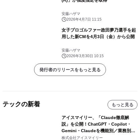
安藤ハザマ
2026年4月7日 11:15
女子プロゴルファー政田夢乃選手を起
用した新CMを4月3日（金）から公開
安藤ハザマ
2026年3月30日 10:15
発行者のリリースをもっと見る
テックの新着
もっと見る
アイスマイリー、「Claude徹底解
説」を公開！ChatGPT・Copilot・
Gemini・Claudeを機能別／業務別に
比較―自社に合う生成AIの選び方がわ
株式会社アイスマイリー