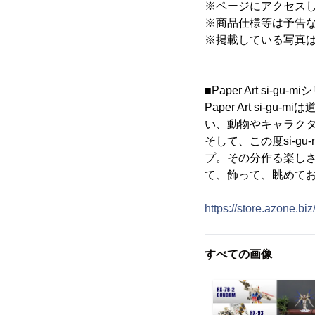
※ページにアクセス
※商品仕様等は予告
※掲載している写真
■Paper Art si-g
Paper Art s
い、動物やキャラク
そして、この度si-g
プ。その分作る楽し
て、飾って、眺めて
https://store.azone.biz
すべての画像