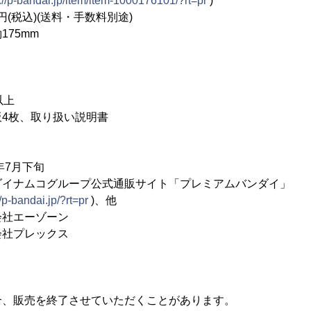
://p-bandai.jp/item/item-1000176101/?rt=pr
)
(税込)(送料・手数料別途)
75mm
以上
4枚、取り扱い説明書
年7月下旬
ダイナムコグループ公式通販サイト「プレミアムバンダイ」
//p-bandai.jp/?rt=pr
)、他
会社エーゾーン
社プレックス
合、販売を終了させていただくことがあります。