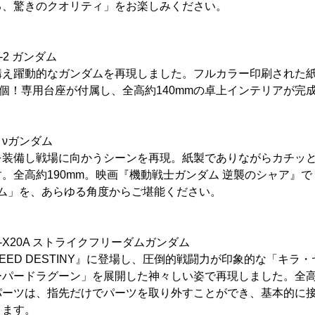
る、驚きのクオリティ」をお楽しみください。
78-2 ガンダム
構え躍動的なガンダムを再現しました。フルカラー印刷された紙
8個！専用台座が付属し、全高約140mmの卓上インテリアが完
-93 νガンダム
を装備し戦場に向かうシーンを再現。紙製でありながらカチッ
。全高約190mm。映画『機動戦士ガンダム 逆襲のシャア』
ダム」を、あらゆる角度からご堪能ください。
 ZGMF-X20A ストライクフリーダムガンダム
EED DESTINY』に登場し、圧倒的戦闘力が印象的な「キラ
パードラグーン」を展開した神々しい姿で再現しました。全高約
パーツは、指先だけでパーツを取り外すことができ、基本的に
きます。