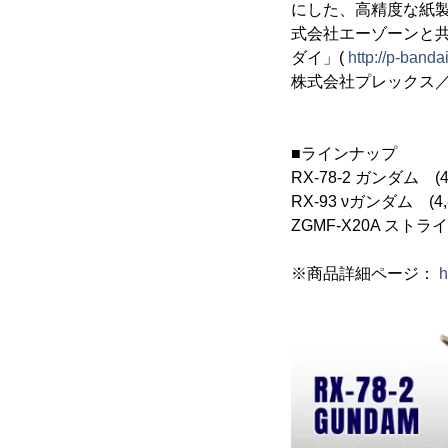
にした、高精度な紙製立体パ
式会社エーゾーンと
ダイ」(
http://p-bandai
株式会社プレックス／
■ラインナップ
RX-78-2 ガンダム 
RX-93 νガンダム (
ZGMF-X20A スト
※商品詳細ページ：
h