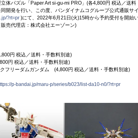
ズル「Paper Art si-gu-mi PRO」(各4,800円 税込
共同開発を行い、この度、バンダイナムコグループ公式通販サ
.jp/?rt=pr
)にて、2022年6月21日(火)15時から予約受付を開
販売代理店：株式会社エーゾーン)
(4,800円 税込／送料・手数料別途)
4,800円 税込／送料・手数料別途)
ライクフリーダムガンダム (4,800円 税込／送料・手数料別途)
ttps://p-bandai.jp/maru-p/series/b023/list-da10-n0/?rt=pr