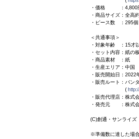
(
https
・価格 ：4,800円
・商品サイズ：全高約1
・ピース数 ：295個
＜共通事項＞
・対象年齢 ：15才
・セット内容：紙の板
・商品素材 ：紙
・生産エリア：中国
・販売開始日：2022
・販売ルート：バン
(
http:
・販売代理店：株式
・発売元 ：株式会
(C)創通・サンライズ
※準備数に達した場