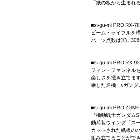
「紙の板から生まれ
■si-gu-mi PRO RX-
ビーム・ライフルを
パーツ点数は実に30
■si-gu-mi PRO RX
フィン・ファンネル
楽しさを掻き立てます
乗した名機「νガン
■si-gu-mi PRO
『機動戦士ガンダムS
動兵装ウイング「スー
カットされた紙板の
組み立てることがで