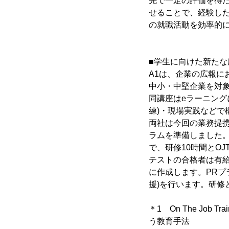
先で一定の評価を得
せることで、経験し
の就職活動を効率的
■学生に向けた新た
A1は、企業の広報に
中小・中堅企業を対
同講座はeラーニング
練)・現場実践などで
両社は今回の業務提携に
ラムを準備しました
で、研修10時間とOJT
テストの合格者は有
に作成します。PRプ
援)を行います。研修
＊1 On The J
う教育手法