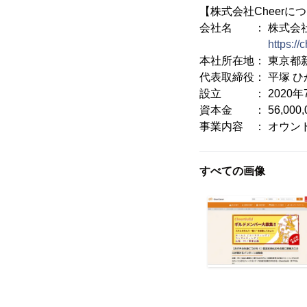
【株式会社Cheerに
会社名 ： 株式会社C
https://
本社所在地： 東京都新
代表取締役： 平塚 ひ
設立 ： 2020年
資本金 ： 56,000
事業内容 ： オウン
すべての画像