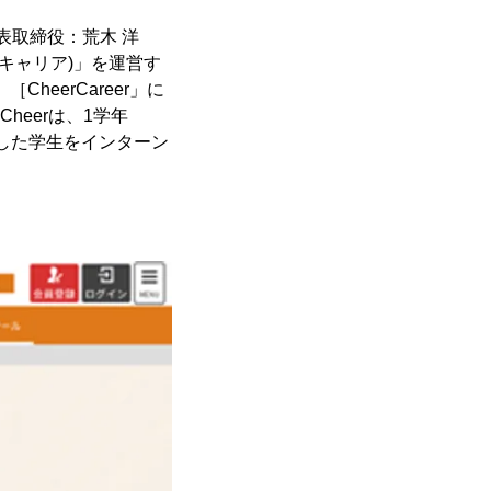
表取締役：荒木 洋
アキャリア)」を運営す
heerCareer」に
heerは、1学年
成した学生をインターン