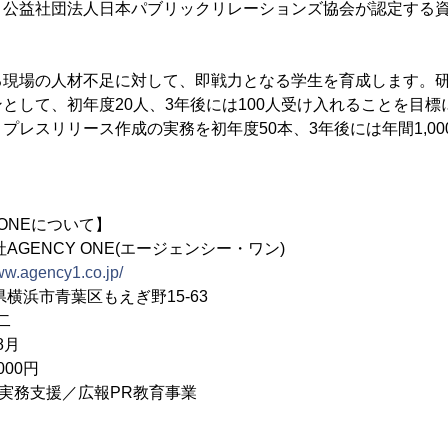
：公益社団法人日本パブリックリレーションズ協会が認定する
る現場の人材不足に対して、即戦力となる学生を育成します。
として、初年度20人、3年後には100人受け入れることを目
プレスリリース作成の実務を初年度50本、3年後には年間1,0
 ONEについて】
GENCY ONE(エージェンシー・ワン)
www.agency1.co.jp/
横浜市青葉区もえぎ野15-63
二
8月
000円
R実務支援／広報PR教育事業