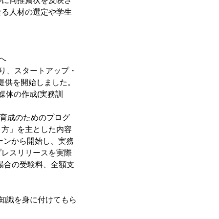
ルに同推薦状を反映さ
なる人材の選定や学生
へ
より、スタートアップ・
提供を開始しました。
媒体の作成(実務訓
人材育成のためのプログ
り方」を主とした内容
インターンから開始し、実務
プレスリリースを実際
場合の受験料、全額支
方や知識を身に付けてもら