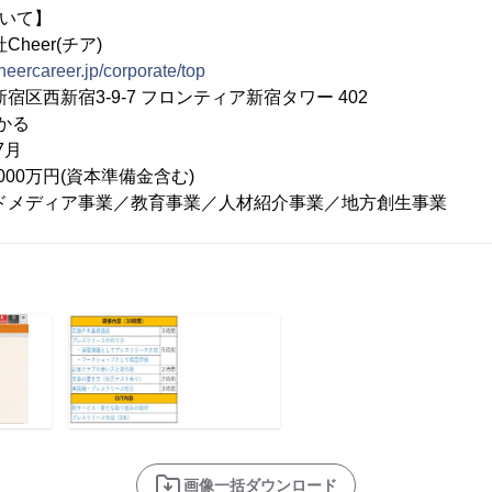
ついて】
heer(チア)
cheercareer.jp/corporate/top
宿区西新宿3-9-7 フロンティア新宿タワー 402
かる
7月
,000万円(資本準備金含む)
ドメディア事業／教育事業／人材紹介事業／地方創生事業
画像一括ダウンロード