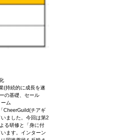
化
企業(持続的に成長を遂
ナーの基礎、セール
ォーム
heerGuild(チアギ
していました。今回は第2
による研修と「身に付
ています。インターン