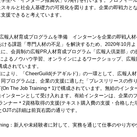
た学生へ「インターン推薦状」の発行を行います。プロフィー
たスキルと社会人基礎力の可視化を図ります。企業の即戦力と
に支援できると考えています。
な広報人材育成プログラムを準備 インターンを企業の即戦人材
おける課題「専門人材の不足」を解決するため、2020年10月
象に、会員制の広報PR人材育成プログラム「広報人倶楽部」の
によるノウハウ学習、オンラインによるワークショップ、広報
構成されています。
より、「CheerGuild(チアギルド)」の一環として、広報
。同プログラムは、企業の支援に適した「プレスリリースの作
(On The Job Training＊1)で構成されています。無給の
給インターンとして受け入れます。有給インターンは、企業の
ランナー＊2資格取得の支援(テキスト購入費の支援・合格した
とOJTの詳細は前頁右図の通りです。
ob Training：新人や未経験者に対して、実務を通じて仕事のやり