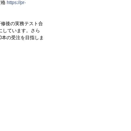
資格
https://pr-
研修後の実務テスト合
標にしています。さら
00本の受注を目指しま