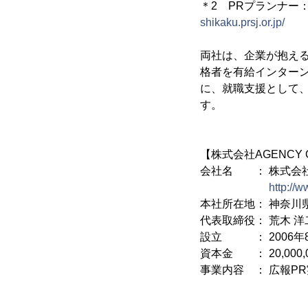
＊2 PRプランナー
shikaku.prsj.or.jp/
両社は、企業が抱え
格者を有給インターン
に、就職支援として、
す。
【株式会社AGENCY
会社名 ： 株式会社A
http://
本社所在地： 神奈川県
代表取締役： 荒木 洋
設立 ： 2006年
資本金 ： 20,000,
事業内容 ： 広報P