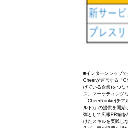
■インターンシップ
Cheerが運営する「
げている企業)をつな
ス、マーケティング
「CheerRookie(
ルド)」の提供を開始し
弾として広報PR編を
けたスキルを実践し