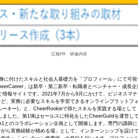
広報PR 研修内容
で身に付けたスキルと社会人基礎力を「プロフィール」にて可視
CheerCareer」は新卒・第二新卒・転職者とベンチャー・成長
ぐ情報サイトです。2021年7月から9月にかけて、ビジネスマ
など、実務に必要なスキルを学習できるオンラインプラットフ
チアルーキー)」と、CheerRookieで得たスキルを実践する場として「C
ました。第1弾はセールスに特化をしたCheerGuildを運営
A1とのコラボレーション企画として開催します。専門の講師
ながら実務経験が積める場」として、インターンシップを設け