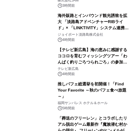
株式会社JAM
メニューが展開されます
3時間前
海外販路とインバウンド観光誘致を拡
大 「淡路島アドベンチャーRIBライ
ド」× 「LINKTIVITY」システム連携を
開始！
ジョイポート淡路島株式会社
4時間前
【テレビ新広島】海の恵みに感謝する
ココロを育むフィッシングツアー「わ
んぱく釣りごろつられごろ」の参加小
学生を募集
テレビ新広島
4時間前
推しパフェ総選挙を初開催！「Find
Your Favorite ～秋のパフェ食べ放題
～」
福岡サンパレス ホテル＆ホール
5時間前
「葬送のフリーレン」とコラボしたリ
アル脱出ゲーム最新作『魔族潜む村か
らの脱出』 フリーレンやヒンメルが武