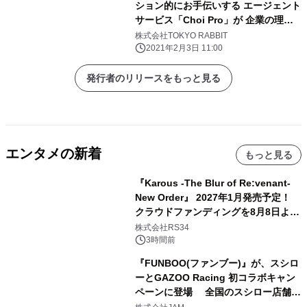
ション的にお手伝いする エージェント
サービス「Choi Pro」が 企業の理念
や歴史等を音楽や映画にしてブランデ
株式会社TOKYO RABBIT
ィングする 新サービス開始！
2021年2月3日 11:00
発行者のリリースをもっと見る
エンタメの新着
もっと見る
『Karous -The Blur of Re:venant-
New Order』 2027年1月発売予定！
クラウドファンディングを8月8日より
開始
株式会社RS34
3時間前
『FUNBOO(ファンブー)』が、スシロ
ーとGAZOO Racing 初コラボキャン
ペーンに登場 全国のスシロー店舗で
GR 4車種の FUNBOO(ミニカー)付き