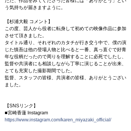
ただ、作品をみてくださった皆様には「ありがとう」とい
う気持ちが届きますように。
【杉浦大毅 コメント】
この度、芸人から役者に転身して初めての映像作品に参加
させて頂きました。
タイトル通り、それぞれのカタチが行き交う中で、僕の演
じた慎吾は他の登場人物と比べると一番、真っ直ぐで好青
年な役柄だったので周りを理解することに必死でしたし、
監督や共演者にも相談しながら丁寧に演じることが出来、
とても充実した撮影期間でした。
監督、スタッフの皆様、共演者の皆様、ありがとうござい
ました。
【SNSリンク】
■宮崎香蓮 Instagram
https://www.instagram.com/karen_miyazaki_official/