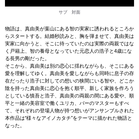
サブ 対面
物語は、真由美が葉山にある智の実家に誘われるところか
らスタートする。結婚秒読みと、胸を弾ませて、真由美は
実家に向かうと、そこに待っていたのは実際の両親ではな
く戸籍上、智の養母となっていた元恋人の浩子と4歳にな
る長男の剛だった。
そこから、真由美は別の恋心に揺れながらも、そこにある
愛を理解してゆく。真由美を愛しながらも同時に息子の存
在だったり浩子に対しての想いの狭間にいる智や、どこか
陰を持った真由美に恋心を抱く順平、新しく家族を作ろう
としている慎吾と浩子、真由美の両親の間にある愛や、順
平と一緒の美容室で働くユリカ、バーのマスターもすべ
て、それぞれの登場人物が持つ想いがアンサンブルされた
本作品は“様々なアイノカタチ”をテーマに描かれた物語と
なった。