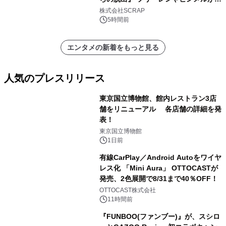
器を手に魔族を見据える描き下ろしメ
株式会社SCRAP
インビジュアル公開
5時間前
エンタメの新着をもっと見る
人気のプレスリリース
東京国立博物館、館内レストラン3店
舗をリニューアル 各店舗の詳細を発
表！
1
東京国立博物館
1日前
有線CarPlay／Android Autoをワイヤ
レス化 「Mini Aura」 OTTOCASTが
発売、2色展開で8/31まで40％OFF！
2
OTTOCAST株式会社
11時間前
『FUNBOO(ファンブー)』が、スシロ