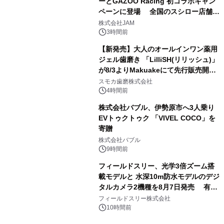
ーとGAZOO Racing 初コラボキャン
ペーンに登場 全国のスシロー店舗で
3
GR 4車種の FUNBOO(ミニカー)付き
株式会社JAM
メニューが展開されます
3時間前
【新発売】大人のオールインワン薬用
ジェル歯磨き 「LilliSH(リリッシュ)」
が8/3よりMakuakeにて先行販売開
4
始！
スモカ歯磨株式会社
4時間前
株式会社バブル、伊勢原市へ3人乗り
EVトゥクトゥク 「VIVEL COCO」を
寄贈
5
株式会社バブル
9時間前
フィールドスリー、光学3倍ズーム搭
載モデルと 水深10m防水モデルのデジ
タルカメラ2機種を8月7日発売 有効
6
約1300万画素、用途別に選べるコンデ
フィールドスリー株式会社
ジ新登場
10時間前