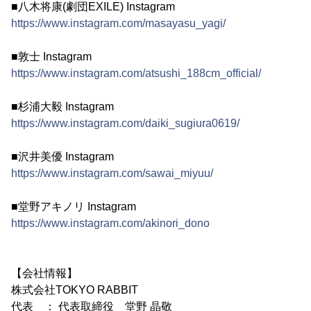
■八木将康(劇団EXILE) Instagram
https://www.instagram.com/masayasu_yagi/
■敦士 Instagram
https://www.instagram.com/atsushi_188cm_official/
■杉浦大毅 Instagram
https://www.instagram.com/daiki_sugiura0619/
■沢井美優 Instagram
https://www.instagram.com/sawai_miyuu/
■堂野アキノリ Instagram
https://www.instagram.com/akinori_dono
【会社情報】
株式会社TOKYO RABBIT
代表 ： 代表取締役 堂野 晶敬