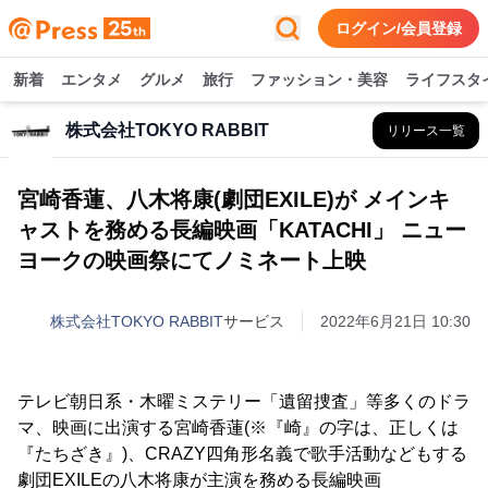
ログイン/会員登録
新着
エンタメ
グルメ
旅行
ファッション・美容
ライフスタ
株式会社TOKYO RABBIT
リリース一覧
宮崎香蓮、八木将康(劇団EXILE)が メインキ
ャストを務める長編映画「KATACHI」 ニュー
ヨークの映画祭にてノミネート上映
株式会社TOKYO RABBIT
サービス
2022年6月21日 10:30
テレビ朝日系・木曜ミステリー「遺留捜査」等多くのドラ
マ、映画に出演する宮崎香蓮(※『崎』の字は、正しくは
『たちざき』)、CRAZY四角形名義で歌手活動などもする
劇団EXILEの八木将康が主演を務める長編映画