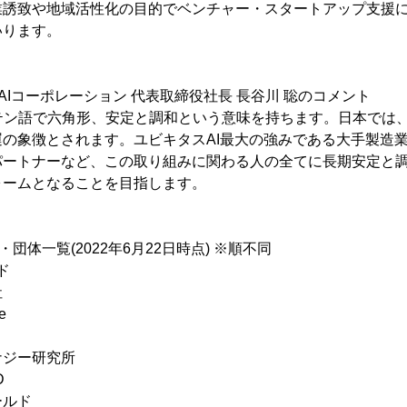
業誘致や地域活性化の目的でベンチャー・スタートアップ支援
いります。
AIコーポレーション 代表取締役社長 長谷川 聡のコメント
ラテン語で六角形、安定と調和という意味を持ちます。日本では
の象徴とされます。ユビキタスAI最大の強みである大手製造
パートナーなど、この取り組みに関わる人の全てに長期安定と
ォームとなることを目指します。
・団体一覧(2022年6月22日時点) ※順不同
ド
社
e
ナジー研究所
D
ールド