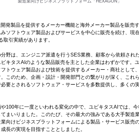
製造業向けビジネスプラットフォーム「HEXAGON」
社開発製品を提供するメーカー機能と海外メーカー製品を販売
込みソフトウェア製品およびサービスを中心に販売を続け、現
える取引実績があります。
分野は、エンジニア派遣を行うSES業務、顧客から依頼され
ビキタスAIのような製品販売を主とした企業はわずかです。ユ
ソフトウェア製品および技術を提供するメーカー・商社として
す。このため、企画・設計・開発部門との繋がりが深く、これ
で必要とされるソフトウェア・サービスを多数提供し、多くの
や100年に一度といわれる変化の中で、ユビキタスAIでは、
してまいりました。このたび、その最大の強みである大手製造
造業向けビジネスプラットフォームによる製品・サービス販売
と成長の実現を目指すこととしました。