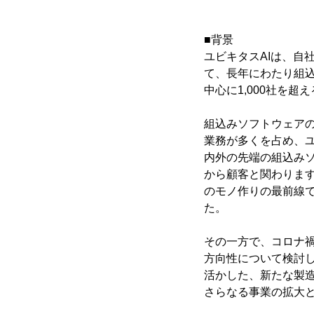
■背景
ユビキタスAIは、自
て、長年にわたり組
中心に1,000社を超
組込みソフトウェアの
業務が多くを占め、ユ
内外の先端の組込み
から顧客と関わりま
のモノ作りの最前線
た。
その一方で、コロナ禍
方向性について検討
活かした、新たな製
さらなる事業の拡大