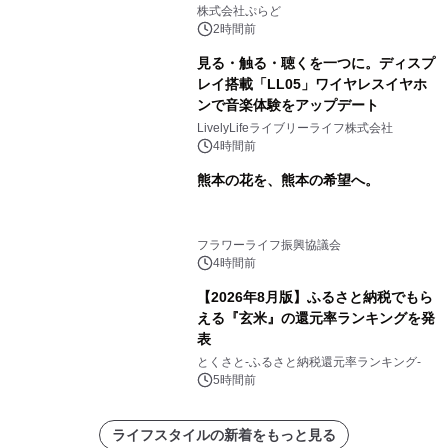
プール グランピングとトレーラーハウ
株式会社ぷらど
スの2施設で
2時間前
見る・触る・聴くを一つに。ディスプ
レイ搭載「LL05」ワイヤレスイヤホ
ンで音楽体験をアップデート
LivelyLifeライブリーライフ株式会社
4時間前
熊本の花を、熊本の希望へ。
フラワーライフ振興協議会
4時間前
【2026年8月版】ふるさと納税でもら
える『玄米』の還元率ランキングを発
表
とくさと-ふるさと納税還元率ランキング-
5時間前
ライフスタイルの新着をもっと見る