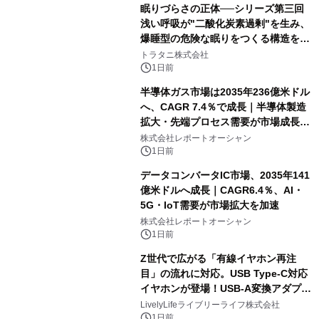
眠りづらさの正体──シリーズ第三回
浅い呼吸が"二酸化炭素過剰"を生み、
爆睡型の危険な眠りをつくる構造を解
説
トラタニ株式会社
1日前
半導体ガス市場は2035年236億米ドル
へ、CAGR 7.4％で成長｜半導体製造
拡大・先端プロセス需要が市場成長を
加速
株式会社レポートオーシャン
1日前
データコンバータIC市場、2035年141
億米ドルへ成長｜CAGR6.4％、AI・
5G・IoT需要が市場拡大を加速
株式会社レポートオーシャン
1日前
Z世代で広がる「有線イヤホン再注
目」の流れに対応。USB Type-C対応
イヤホンが登場！USB-A変換アダプタ
ー付きでスマホからパソコンまで幅広
LivelyLifeライブリーライフ株式会社
く活用可能
1日前