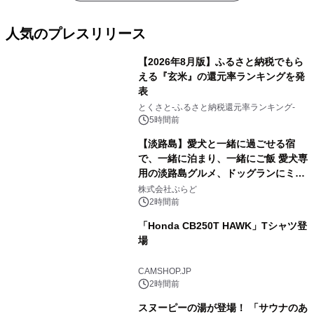
人気のプレスリリース
【2026年8月版】ふるさと納税でもら
える『玄米』の還元率ランキングを発
表
1
とくさと-ふるさと納税還元率ランキング-
5時間前
【淡路島】愛犬と一緒に過ごせる宿
で、一緒に泊まり、一緒にご飯 愛犬専
用の淡路島グルメ、ドッグランにミニ
2
プール グランピングとトレーラーハウ
株式会社ぷらど
スの2施設で
2時間前
「Honda CB250T HAWK」Tシャツ登
場
3
CAMSHOP.JP
2時間前
スヌーピーの湯が登場！ 「サウナのあ