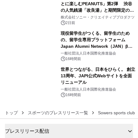
とに楽しむPEANUTS」第2弾 渋谷
の人気銭湯「改良湯」と期間限定のコ
4
ラボレーション サウナイキタイコラ
株式会社ソニー・クリエイティブプロダクツ
ボグッズも発売決定！
2日前
現役留学生がつくる、留学生のため
の、留学生専用プラットフォーム
Japan Alumni Network（JAN）β版
5
をリリース
一般社団法人日本国際化推進協会
16時間前
世界とつながる、日本をひらく。 創立
13周年、JAPI公式Webサイトを全面
リニューアル
6
一般社団法人日本国際化推進協会
16時間前
トップ
スポーツのプレスリリース一覧
Sowers sports club
プレスリリース配信