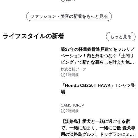
ファッション・美容の新着をもっと見る
ライフスタイルの新着
もっと見る
築37年の軽量鉄骨造戸建てをフルリノ
ベーション！内と外をつなぐ「土間リ
ビング」で新たな暮らしを叶えた施工
事例を株式会社アースが公開
株式会社アース
1時間前
「Honda CB250T HAWK」Tシャツ登
場
CAMSHOP.JP
2時間前
【淡路島】愛犬と一緒に過ごせる宿
で、一緒に泊まり、一緒にご飯 愛犬専
用の淡路島グルメ、ドッグランにミニ