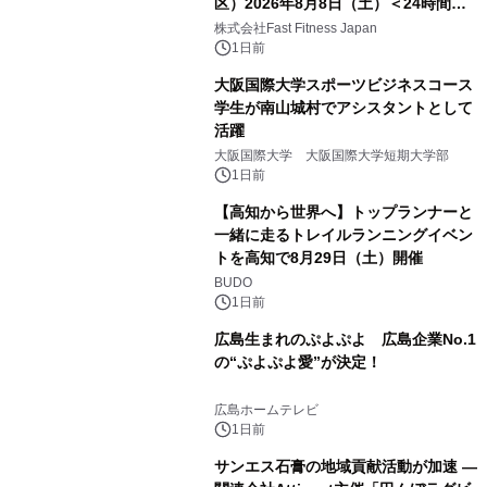
区）2026年8月8日（土）＜24時間年
中無休のフィットネスジム＞
株式会社Fast Fitness Japan
1日前
大阪国際大学スポーツビジネスコース
学生が南山城村でアシスタントとして
活躍
大阪国際大学 大阪国際大学短期大学部
1日前
【高知から世界へ】トップランナーと
一緒に走るトレイルランニングイベン
トを高知で8月29日（土）開催
BUDO
1日前
広島生まれのぷよぷよ 広島企業No.1
の“ぷよぷよ愛”が決定！
広島ホームテレビ
1日前
サンエス石膏の地域貢献活動が加速 ―