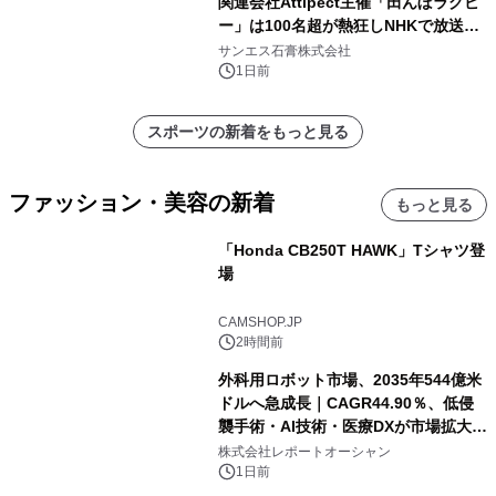
関連会社Attipect主催「田んぼラグビ
ー」は100名超が熱狂しNHKで放送さ
れました。
サンエス石膏株式会社
1日前
スポーツの新着をもっと見る
ファッション・美容の新着
もっと見る
「Honda CB250T HAWK」Tシャツ登
場
CAMSHOP.JP
2時間前
外科用ロボット市場、2035年544億米
ドルへ急成長｜CAGR44.90％、低侵
襲手術・AI技術・医療DXが市場拡大を
牽引
株式会社レポートオーシャン
1日前