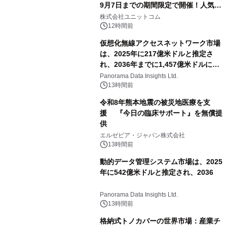
9月7日までの期間限定で開催！人気の
ゲーミングPCや高性能ノートPCなど
株式会社ユニットコム
対象iiyama PCのご購入で最大3万円分
12時間前
相当を還元
仮想化無線アクセスネットワーク市場
は、2025年に217億米ドルと推定さ
れ、2036年までに1,457億米ドルに達
すると予測されており、予測期間
Panorama Data Insights Ltd.
（2026年～2036年）
13時間前
令和8年熊本地震の被災地医療を支
援 『今日の臨床サポート』を無償提
供
エルゼビア・ジャパン株式会社
13時間前
動的データ管理システム市場は、2025
年に542億米ドルと推定され、2036
Panorama Data Insights Ltd.
13時間前
格納式トノカバーの世界市場：産業チ