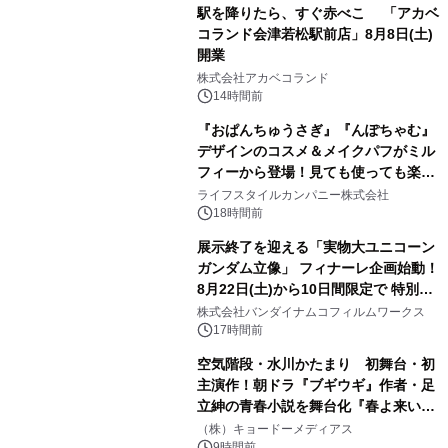
駅を降りたら、すぐ赤べこ 「アカベ
コランド会津若松駅前店」8月8日(土)
開業
3
株式会社アカベコランド
14時間前
『おぱんちゅうさぎ』『んぽちゃむ』
デザインのコスメ＆メイクパフがミル
フィーから登場！見ても使っても楽し
4
い、ポップでキュートなコレクショ
ライフスタイルカンパニー株式会社
ン。
18時間前
展示終了を迎える「実物大ユニコーン
ガンダム立像」 フィナーレ企画始動！
8月22日(土)から10日間限定で 特別映
5
像『UNICORN GUNDAM Statue ―
株式会社バンダイナムコフィルムワークス
BEYOND POSSIBILITY ―』を上映！
17時間前
空気階段・水川かたまり 初舞台・初
主演作！朝ドラ『ブギウギ』作者・足
立紳の青春小説を舞台化『春よ来い、
6
マジで来い』キービジュアル解禁！
（株）キョードーメディアス
9時間前