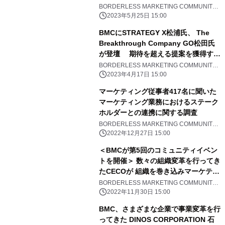
いてディスカッション
BORDERLESS MARKETING COMMUNITY
事務局
2023年5月25日 15:00
BMCにSTRATEGY X松浦氏、 The
Breakthrough Company GO松田氏
が登壇 期待を超える提案を獲得する
ための 「最強のオリエン」 ＜
BORDERLESS MARKETING COMMUNITY
事務局
5/17(水)19時～オンライン開催＞
2023年4月17日 15:00
マーケティング従事者417名に聞いた
マーケティング業務におけるステーク
ホルダーとの連携に関する調査
BORDERLESS MARKETING COMMUNITY
事務局
2022年12月27日 15:00
＜BMCが第5回のコミュニティイベン
トを開催＞ 数々の組織変革を行ってき
たCECOが 組織を巻き込みマーケティ
ングを成功に導くノウハウを解説
BORDERLESS MARKETING COMMUNITY
事務局
2022年11月30日 15:00
BMC、さまざまな企業で事業変革を行
ってきた DINOS CORPORATION 石