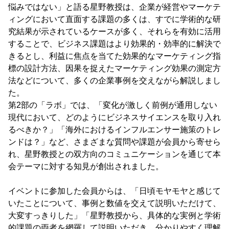
悩みではない」と語る星野教授は、企業が経営やマーケテ
ィングにおいて直面する課題の多くは、すでに学術的な研
究結果が示されているケースが多く、それらを有効に活用
することで、ビジネス課題はより効果的・効率的に解決で
きるとし、利益に焦点を当てた効果的なマーケティング指
標の設計方法、因果を捉えたマーケティング効果の測定方
法などについて、多くの企業事例を交えながら解説しまし
た。
第2部の「ラボ」では、「変化が激しく前例が通用しない
現代において、どのようにビジネスサイエンスを取り入れ
るべきか？」「海外におけるインフルエンサー施策のトレ
ンドは？」など、さまざまな質問や課題が会員から寄せら
れ、星野教授との双方向のコミュニケーションを通じて本
会テーマに対する知見が創出されました。
イベントに参加した会員からは、「日頃モヤモヤと感じて
いたことについて、事例と数値を交えて説明いただけて、
大変すっきりした」「星野教授から、具体的な実例と学術
的課題の両者を網羅して説明いただき、分かりやすく理解