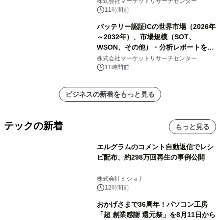
株式会社マーケットリサーチセンター
11時間前
バッテリー認証ICの世界市場（2026年
～2032年）、市場規模（SOT、
WSON、その他）・分析レポートを発
表
株式会社マーケットリサーチセンター
11時間前
ビジネスの新着をもっと見る
テックの新着
もっと見る
エルグラムのコメント自動返信でレシ
ピ配布、約298万回再生の事例公開
株式会社ミショナ
12時間前
おかげさまで36周年！パソコン工房
「超 創業感謝 還元祭」を8月11日から