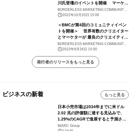
川氏登壇のイベントを開催 マーケテ
ィングを成功に導くために 社内の他部
BORDERLESS MARKETING COMMUNITY
事務局
門を巻き込むノウハウ ＜
2022年10月20日 15:00
11/21(月)18時～丸の内開催＞
＜BMCが第4回のコミュニティイベン
トを開催＞ 世界有数のクリエイター
とマーケターが 最良のクリエイティブ
を“共創”するノウハウを解説
BORDERLESS MARKETING COMMUNITY
事務局
2022年9月26日 15:00
発行者のリリースをもっと見る
ビジネスの新着
もっと見る
日本小売市場は2034年までに米ドル
2.02 兆の評価額に達する見込みで、
1.29%のCAGRで進展すると予測され
ています。
IMARC Group
12分前