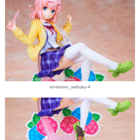
tri+momo_seihuku-4