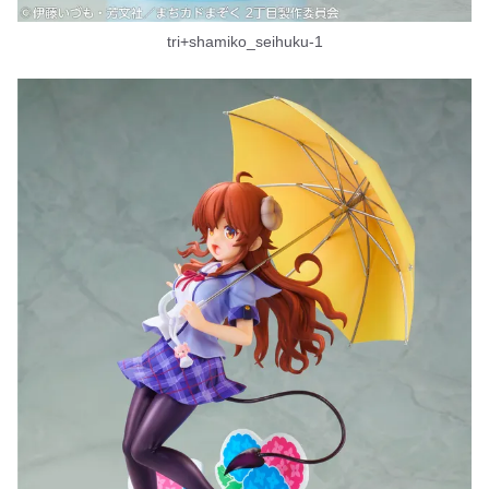
tri+shamiko_seihuku-1