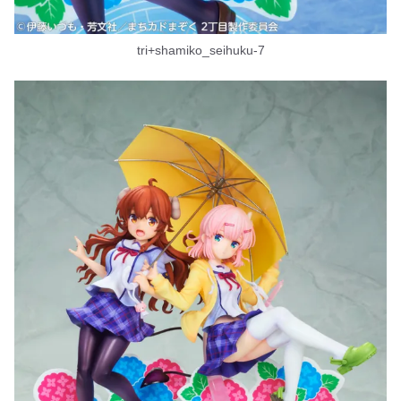
tri+shamiko_seihuku-7