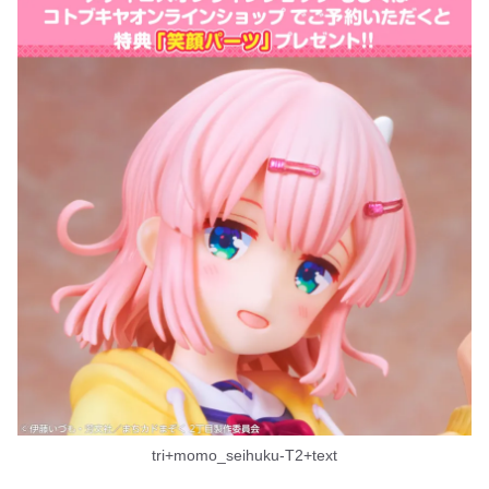
tri+momo_seihuku-T2+text