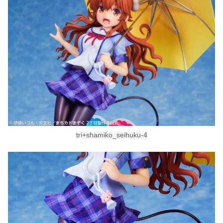
tri+shamiko_seihuku-4