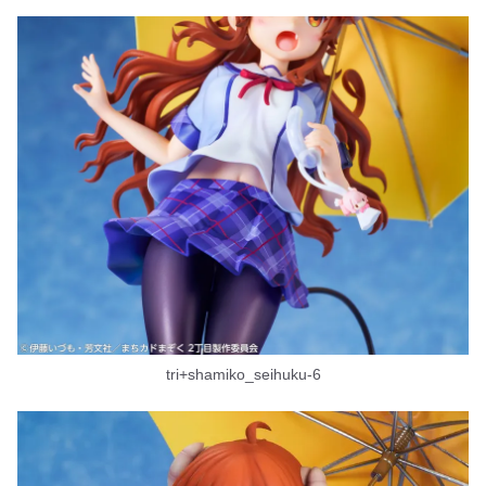
tri+shamiko_seihuku-6