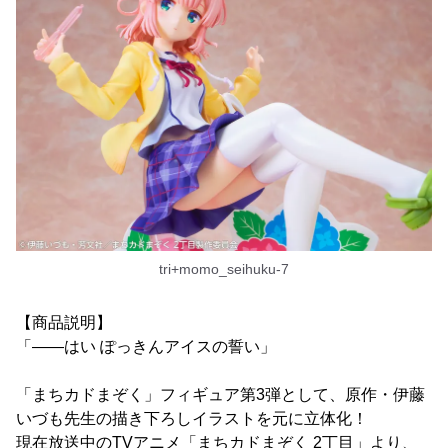
tri+momo_seihuku-7
【商品説明】
「――はい ぽっきんアイスの誓い」
「まちカドまぞく」フィギュア第3弾として、原作・伊藤
いづも先生の描き下ろしイラストを元に立体化！
現在放送中のTVアニメ「まちカドまぞく 2丁目」より、