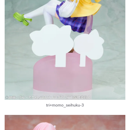
tri+momo_seihuku-3