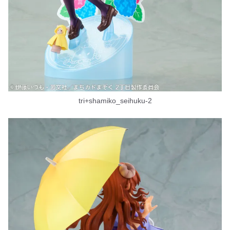
tri+shamiko_seihuku-2