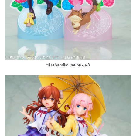
tri+shamiko_seihuku-8