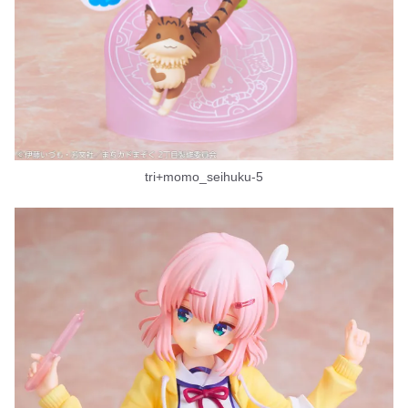
tri+momo_seihuku-5