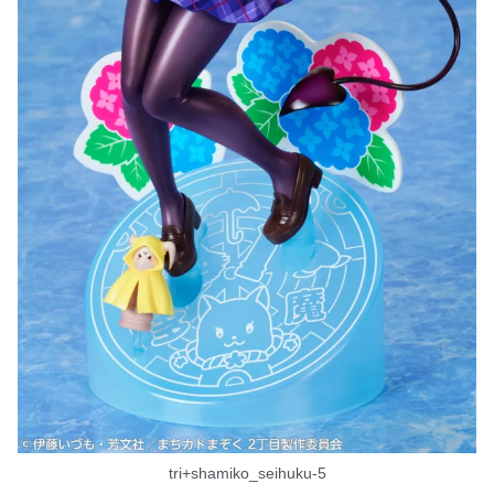
tri+shamiko_seihuku-5