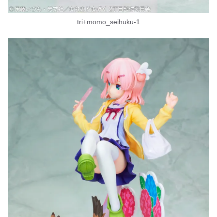
tri+momo_seihuku-1