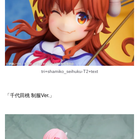
tri+shamiko_seihuku-T2+text
「千代田桃 制服Ver.」