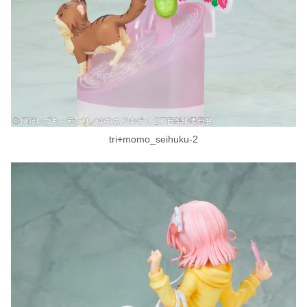
tri+momo_seihuku-2