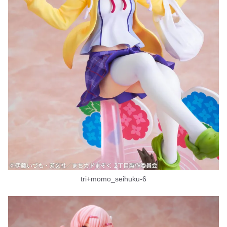
tri+momo_seihuku-6