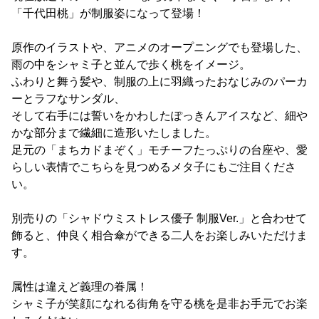
「千代田桃」が制服姿になって登場！
原作のイラストや、アニメのオープニングでも登場した、
雨の中をシャミ子と並んで歩く桃をイメージ。
ふわりと舞う髪や、制服の上に羽織ったおなじみのパーカ
ーとラフなサンダル、
そして右手には誓いをかわしたぽっきんアイスなど、細や
かな部分まで繊細に造形いたしました。
足元の「まちカドまぞく」モチーフたっぷりの台座や、愛
らしい表情でこちらを見つめるメタ子にもご注目くださ
い。
別売りの「シャドウミストレス優子 制服Ver.」と合わせて
飾ると、仲良く相合傘ができる二人をお楽しみいただけま
す。
属性は違えど義理の眷属！
シャミ子が笑顔になれる街角を守る桃を是非お手元でお楽