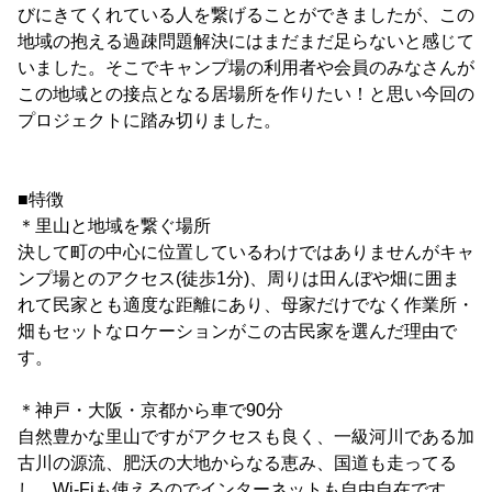
びにきてくれている人を繋げることができましたが、この
地域の抱える過疎問題解決にはまだまだ足らないと感じて
いました。そこでキャンプ場の利用者や会員のみなさんが
この地域との接点となる居場所を作りたい！と思い今回の
プロジェクトに踏み切りました。
■特徴
＊里山と地域を繋ぐ場所
決して町の中心に位置しているわけではありませんがキャ
ンプ場とのアクセス(徒歩1分)、周りは田んぼや畑に囲ま
れて民家とも適度な距離にあり、母家だけでなく作業所・
畑もセットなロケーションがこの古民家を選んだ理由で
す。
＊神戸・大阪・京都から車で90分
自然豊かな里山ですがアクセスも良く、一級河川である加
古川の源流、肥沃の大地からなる恵み、国道も走ってる
し、Wi-Fiも使えるのでインターネットも自由自在です。