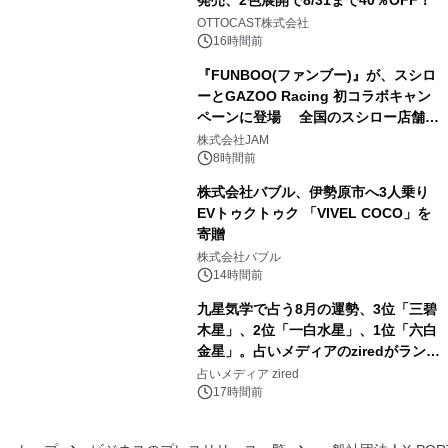
3
OTTOCAST株式会社
16時間前
『FUNBOO(ファンブー)』が、スシロ
ーとGAZOO Racing 初コラボキャン
ペーンに登場 全国のスシロー店舗で
4
GR 4車種の FUNBOO(ミニカー)付き
株式会社JAM
メニューが展開されます
8時間前
株式会社バブル、伊勢原市へ3人乗り
EVトゥクトゥク 「VIVEL COCO」を
寄贈
5
株式会社バブル
14時間前
九星気学で占う8月の運勢、3位「三碧
木星」、2位「一白水星」、1位「六白
金星」。占いメディアのziredがランキ
6
ングを発表
占いメディア zired
17時間前