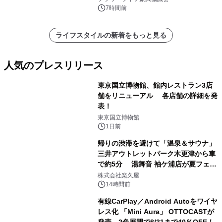
7時間前
ライフスタイルの新着をもっと見る
人気のプレスリリース
東京国立博物館、館内レストラン3店
舗をリニューアル 各店舗の詳細を発
表！
1
東京国立博物館
1日前
帰りの渋滞を避けて「温泉＆サウナ」
三井アウトレットパーク木更津から車
で約5分 湯舞音 袖ケ浦店が夏フェア
2
メニューを提供
株式会社楽久屋
14時間前
有線CarPlay／Android Autoをワイヤ
レス化 「Mini Aura」 OTTOCASTが
発売、2色展開で8/31まで40％OFF！