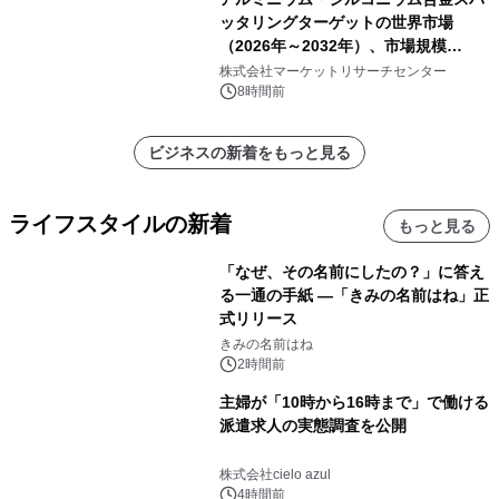
ッタリングターゲットの世界市場
（2026年～2032年）、市場規模
（0.995、0.999、その他）・分析レポ
株式会社マーケットリサーチセンター
ートを発表
8時間前
ビジネスの新着をもっと見る
ライフスタイルの新着
もっと見る
「なぜ、その名前にしたの？」に答え
る一通の手紙 ―「きみの名前はね」正
式リリース
きみの名前はね
2時間前
主婦が「10時から16時まで」で働ける
派遣求人の実態調査を公開
株式会社cielo azul
4時間前