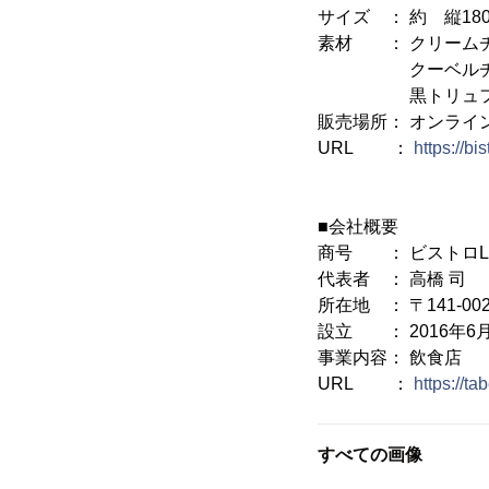
サイズ ： 約 縦180
素材 ： クリーム
クーベルチュール
黒トリュフ、蜂
販売場所： オンライン
URL ：
https://bi
■会社概要
商号 ： ビストロLant
代表者 ： 高橋 司
所在地 ： 〒141-0
設立 ： 2016年6
事業内容： 飲食店
URL ：
https://t
すべての画像