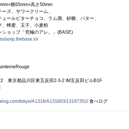
mm×横65mm×高さ50mm
チーズ、サワークリーム、
ビターチョコ、ラム酒、砂糖、バター、
蜜、玉子、小麦粉
ショップ「究極のアレ。」(BASE)
strolamp.thebase.in/
erneRouge
022 東京都品川区東五反田2-3-2 IM五反田ビルB1F
月
abelog.com/tokyo/A1316/A131603/13197352/
食べログ