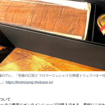
極のアレ。「究極の口溶け フロマージュショコラ(蜂蜜トリュフバター付
L：
https://bistrolamp.thebase.in/
ついて
分へのご褒美にオンラインショップで購入できる、素材にこだ