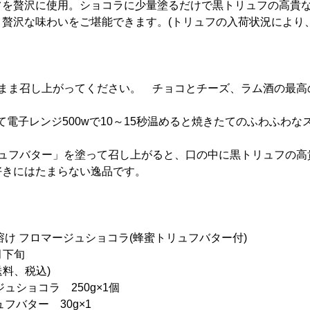
フを贅沢に使用。ショコラに少量塗るだけで黒トリュフの高貴
、贅沢な味わいをご堪能できます。(トリュフの入荷状況により
のまま召し上がってください。 チョコとチーズ、ラム酒の最高
。
して電子レンジ500wで10～15秒温めると焼きたてのふわふわ
。
リュフバター」を塗って召し上がると、口の中に黒トリュフの高
好きにはたまらない逸品です。
溶け フロマージュショコラ(蜂蜜トリュフバター付)
月下旬
送料、税込)
ュショコラ 250g×1個
ー 30g×1