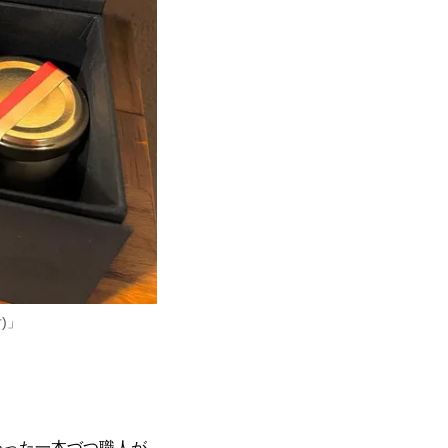
)」
わった一本づつ職人が