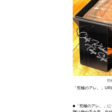
究
「究極のアレ。」UR
■「究極のアレ。」に
贈り物や手土産、自