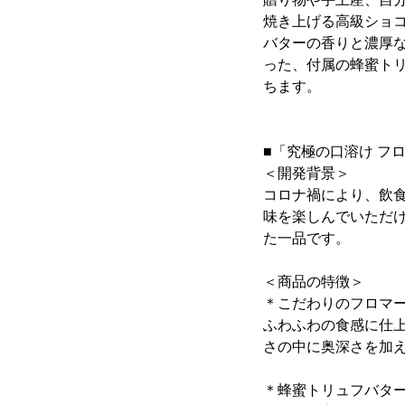
焼き上げる高級ショ
バターの香りと濃厚
った、付属の蜂蜜ト
ちます。
■「究極の口溶け フ
＜開発背景＞
コロナ禍により、飲
味を楽しんでいただ
た一品です。
＜商品の特徴＞
＊こだわりのフロマ
ふわふわの食感に仕
さの中に奥深さを加
＊蜂蜜トリュフバタ