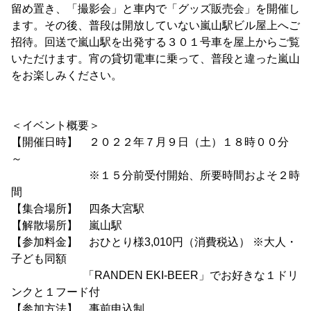
留め置き、「撮影会」と車内で「グッズ販売会」を開催し
ます。その後、普段は開放していない嵐山駅ビル屋上へご
招待。回送で嵐山駅を出発する３０１号車を屋上からご覧
いただけます。宵の貸切電車に乗って、普段と違った嵐山
をお楽しみください。
＜イベント概要＞
【開催日時】 ２０２２年７月９日（土）１８時００分
～
※１５分前受付開始、所要時間およそ２時
間
【集合場所】 四条大宮駅
【解散場所】 嵐山駅
【参加料金】 おひとり様3,010円（消費税込） ※大人・
子ども同額
「RANDEN EKI-BEER」でお好きな１ドリ
ンクと１フード付
【参加方法】 事前申込制