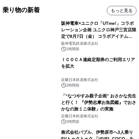
乗り物の新着
もっと見る
阪神電車×ユニクロ「UTme!」コラボ
レーション企画 ユニクロ神戸三宮店限
定で8月7日（金） コラボアイテムが
発売決定！
阪神電気鉄道株式会社
1時間前
ＩＣＯＣＡ連絡定期券のご利用エリア
を拡大
近畿日本鉄道株式会社
2時間前
「“なつやすみ親子企画” おさかな先生
と行く！ 『伊勢志摩お魚図鑑』でおさ
かなの旅ミニ体験」の実施
近畿日本鉄道株式会社
2時間前
株式会社バブル、伊勢原市へ3人乗り
EVトゥクトゥク 「VIVEL COCO」を