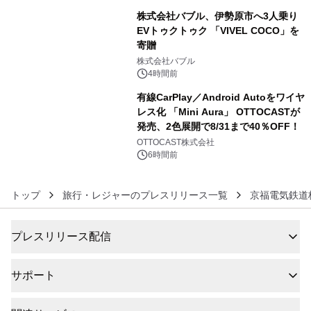
株式会社バブル、伊勢原市へ3人乗り
EVトゥクトゥク 「VIVEL COCO」を
寄贈
5
株式会社バブル
4時間前
有線CarPlay／Android Autoをワイヤ
レス化 「Mini Aura」 OTTOCASTが
発売、2色展開で8/31まで40％OFF！
6
OTTOCAST株式会社
6時間前
トップ
旅行・レジャーのプレスリリース一覧
京福電気鉄道
プレスリリース配信
サポート