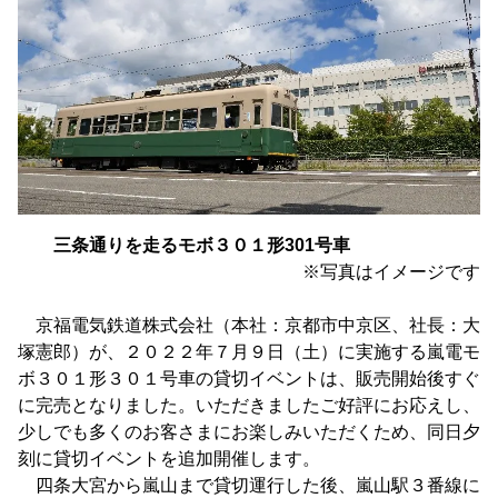
三条通りを走るモボ３０１形301号車
※写真はイメージです
京福電気鉄道株式会社（本社：京都市中京区、社長：大
塚憲郎）が、２０２２年７月９日（土）に実施する嵐電モ
ボ３０１形３０１号車の貸切イベントは、販売開始後すぐ
に完売となりました。いただきましたご好評にお応えし、
少しでも多くのお客さまにお楽しみいただくため、同日夕
刻に貸切イベントを追加開催します。
四条大宮から嵐山まで貸切運行した後、嵐山駅３番線に