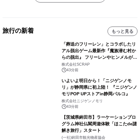
旅行の新着
もっと見る
「葬送のフリーレン」とコラボしたリ
アル脱出ゲーム最新作『魔族潜む村か
らの脱出』 フリーレンやヒンメルが武
器を手に魔族を見据える描き下ろしメ
株式会社SCRAP
インビジュアル公開
43分前
いよいよ明日から！「ニジゲンノモ
リ」が静岡県に初上陸！ 『ニジゲンノ
モリPOP UPストアin静岡パルコ』
株式会社ニジゲンノモリ
43分前
【茨城県鉾田市】ラーケーションプロ
グラム神社仏閣周遊体験「ほこたde謎
解き旅行」スタート
(一社)鉾田市観光物産協会