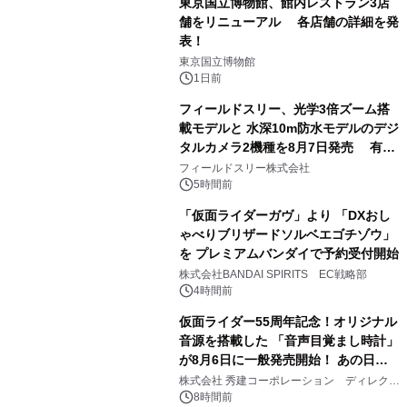
東京国立博物館、館内レストラン3店
舗をリニューアル 各店舗の詳細を発
表！
1
東京国立博物館
1日前
フィールドスリー、光学3倍ズーム搭
載モデルと 水深10m防水モデルのデジ
タルカメラ2機種を8月7日発売 有効
2
約1300万画素、用途別に選べるコンデ
フィールドスリー株式会社
ジ新登場
5時間前
「仮面ライダーガヴ」より 「DXおし
ゃべりブリザードソルベエゴチゾウ」
を プレミアムバンダイで予約受付開始
3
株式会社BANDAI SPIRITS EC戦略部
4時間前
仮面ライダー55周年記念！オリジナル
音源を搭載した 「音声目覚まし時計」
が8月6日に一般発売開始！ あの日の
4
大興奮が今甦る
株式会社 秀建コーポレーション ディレクト
アートギャラリー
8時間前