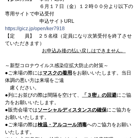
６月１７日（金）１２時００分より以下の
専用サイトで申込受付
申込サイトURL
https://gicz.jp/open/ker7918
【定 員】 ２５名様（定員になり次第受付を終了させ
ていただきます）
お申込み後の払い戻しはできません。
～新型コロナウイルス感染症拡大防止の対策～
●ご来場の際には
マスクの着用
をお願いいたします。当日
体調の悪い方は来場をご遠
慮ください。
●列にお並びの際は間隔を空けて、
「３密」の回避
にご協
力をお願いいたします。
●販売会場では
ソーシャルディスタンスの確保
にご協力を
お願いいたします。
●ご来場の際は
検温・アルコール消毒
へのご協力をお願い
いたします。