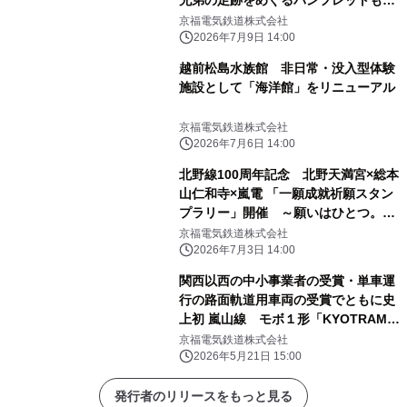
行～
京福電気鉄道株式会社
2026年7月9日 14:00
越前松島水族館 非日常・没入型体験
施設として「海洋館」をリニューアル
京福電気鉄道株式会社
2026年7月6日 14:00
北野線100周年記念 北野天満宮×総本
山仁和寺×嵐電 「一願成就祈願スタン
プラリー」開催 ～願いはひとつ。巡
り、運び、祈りで結ぶ～
京福電気鉄道株式会社
2026年7月3日 14:00
関西以西の中小事業者の受賞・単車運
行の路面軌道用車両の受賞でともに史
上初 嵐山線 モボ１形「KYOTRAM」
が「２０２６年 ブルーリボン賞」を受
京福電気鉄道株式会社
賞
2026年5月21日 15:00
発行者のリリースをもっと見る