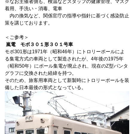
※なお主催者側も、検温などスタッフの健康管理、マスク
着用、手洗い・消毒、電車
内の換気など、関係官庁の指導や指針に基づく感染防止
策を講じております。
＜ご参考＞
嵐電 モボ３０１形３０１号車
モボ301形は1971年（昭和46年）にトロリーポールによ
る集電方式の車両として製造されたが、4年後の1975年
（昭和50年）にポール集電が廃止され、現在のZ型パンタ
グラフに交換された経緯を持つ。
そのため、旅客用車両として新製時にトロリーポールを装
備した日本最後の形式となっている。