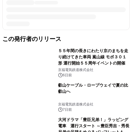
この発行者のリリース
５５年間の長きにわたり京のまちを走
り続けてきた車両 嵐山線 モボ３０１
形 運行開始５５周年イベントの開催
京福電気鉄道株式会社
6日前
叡山ケーブル・ロープウェイで夏の比
叡山へ
京福電気鉄道株式会社
7日前
大河ドラマ「豊臣兄弟！」ラッピング
電車 運行スタート ～豊臣秀吉・秀長
兄弟の足跡をめぐるパンフレットも発