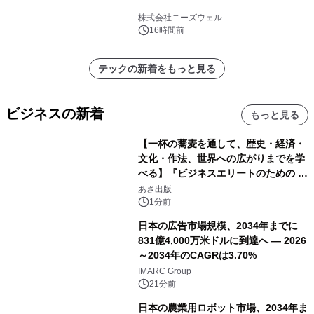
株式会社ニーズウェル
16時間前
テックの新着をもっと見る
ビジネスの新着
もっと見る
【一杯の蕎麦を通して、歴史・経済・
文化・作法、世界への広がりまでを学
べる】『ビジネスエリートのための 教
養としての蕎麦』2026年8月25日
あさ出版
（火）発売
1分前
日本の広告市場規模、2034年までに
831億4,000万米ドルに到達へ ― 2026
～2034年のCAGRは3.70%
IMARC Group
21分前
日本の農業用ロボット市場、2034年ま