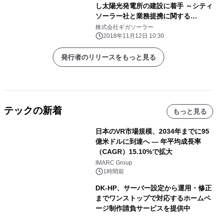
し太陽光発電所の建設に着手 ～シティ
ソーラー社と業務提携に関する
MOU(覚書)を締結～
株式会社ギガソーラー
2018年11月12日 10:30
発行者のリリースをもっと見る
テックの新着
もっと見る
日本のVR市場規模、2034年までに95
億米ドルに到達へ ― 年平均成長率
（CAGR）15.10%で拡大
IMARC Group
1時間前
DK-HP、サーバー設定から運用・修正
までワンストップで対応するホームペ
ージ制作請負サービスを提供中