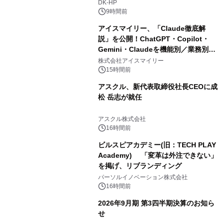
DK-HP
9時間前
アイスマイリー、「Claude徹底解
説」を公開！ChatGPT・Copilot・
Gemini・Claudeを機能別／業務別に
比較―自社に合う生成AIの選び方がわ
株式会社アイスマイリー
かる実践ガイド
15時間前
アスクル、新代表取締役社長CEOに成
松 岳志が就任
アスクル株式会社
16時間前
ビルスピアカデミー(旧：TECH PLAY
Academy) 「変革は外注できない」
を掲げ、リブランディング
パーソルイノベーション株式会社
16時間前
2026年9月期 第3四半期決算のお知ら
せ