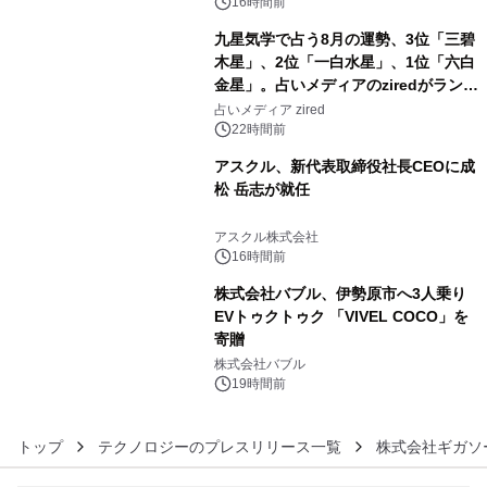
16時間前
九星気学で占う8月の運勢、3位「三碧
木星」、2位「一白水星」、1位「六白
金星」。占いメディアのziredがランキ
4
ングを発表
占いメディア zired
22時間前
アスクル、新代表取締役社長CEOに成
松 岳志が就任
5
アスクル株式会社
16時間前
株式会社バブル、伊勢原市へ3人乗り
EVトゥクトゥク 「VIVEL COCO」を
寄贈
6
株式会社バブル
19時間前
トップ
テクノロジーのプレスリリース一覧
株式会社ギガソ