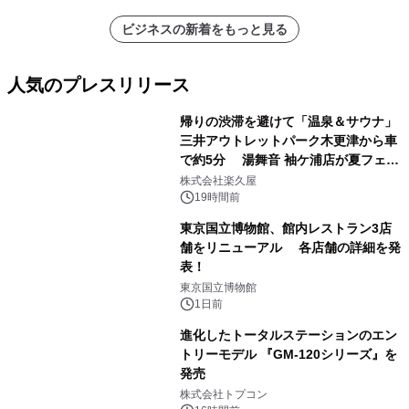
ビジネスの新着をもっと見る
人気のプレスリリース
帰りの渋滞を避けて「温泉＆サウナ」
三井アウトレットパーク木更津から車
で約5分 湯舞音 袖ケ浦店が夏フェア
1
メニューを提供
株式会社楽久屋
19時間前
東京国立博物館、館内レストラン3店
舗をリニューアル 各店舗の詳細を発
表！
2
東京国立博物館
1日前
進化したトータルステーションのエン
トリーモデル 『GM-120シリーズ』を
発売
3
株式会社トプコン