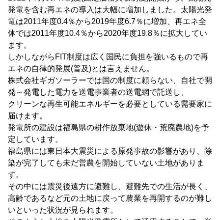
発電を含む再エネの導入は大幅に増加しました。太陽光発
電は2011年度0.4％から2019年度6.7％に増加、再エネ全
体では2011年度10.4％から2020年度19.8％に拡大してい
ます。
しかしながらFIT制度は広く国民に負担を強いるもので再
エネの自律的発展(普及)とは言えません。
株式会社ギガソーラーでは国の制度に頼らない、自社で開
発～発電した電力を送電事業者の送電網で託送し、
クリーンな再生可能エネルギーを必要としている需要家に
届けます。
発電所の建設は福島県の耕作放棄地(遊休・荒廃農地)を予
定しています。
福島県には東日本大震災による原発事故の影響があり、除
染が完了しても未だ営農を開始していない土地がありま
す。
その中には震災後遠方に避難し、避難先での生活が長く、
高齢であるなど元の土地に戻って農業を再開するのが難し
いといった状況が見られます。