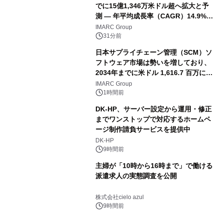
でに15億1,346万米ドル超へ拡大と予
測 ― 年平均成長率（CAGR）14.9%を
記録
IMARC Group
31分前
日本サプライチェーン管理（SCM）ソ
フトウェア市場は勢いを増しており、
2034年までに米ドル 1,616.7 百万に達
し、CAGR 3.42%で成長すると予測
IMARC Group
1時間前
DK-HP、サーバー設定から運用・修正
までワンストップで対応するホームペ
ージ制作請負サービスを提供中
DK-HP
9時間前
主婦が「10時から16時まで」で働ける
派遣求人の実態調査を公開
株式会社cielo azul
9時間前