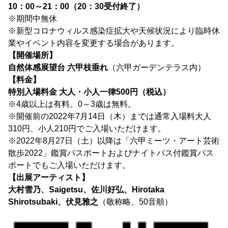
10：00～21：00（20：30受付終了）
※期間中無休
※新型コロナウィルス感染症拡大や天候状況により臨時休
業やイベント内容を変更する場合があります。
【開催場所】
自然体感展望台 六甲枝垂れ
（六甲ガーデンテラス内）
【料金】
特別入場料金 大人・小人一律500円（税込）
※4歳以上は有料。0～3歳は無料。
※開催前の2022年7月14日（木）までは通常入場料大人
310円、小人210円でご入場いただけます。
※2022年8月27日（土）以降は「六甲ミーツ・アート芸術
散歩2022」鑑賞パスポートおよびナイトパス付鑑賞パス
ポートでもご入場いただけます。
【出展アーティスト】
大村雪乃、Saigetsu、佐川好弘、Hirotaka
Shirotsubaki、伏見雅之
（敬称略、50音順）