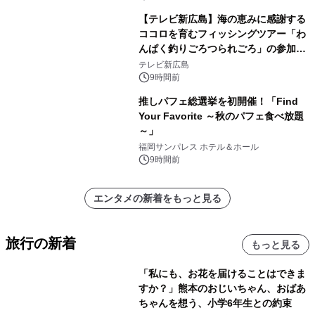
【テレビ新広島】海の恵みに感謝する
ココロを育むフィッシングツアー「わ
んぱく釣りごろつられごろ」の参加小
学生を募集
テレビ新広島
9時間前
推しパフェ総選挙を初開催！「Find
Your Favorite ～秋のパフェ食べ放題
～」
福岡サンパレス ホテル＆ホール
9時間前
エンタメの新着をもっと見る
旅行の新着
もっと見る
「私にも、お花を届けることはできま
すか？」熊本のおじいちゃん、おばあ
ちゃんを想う、小学6年生との約束