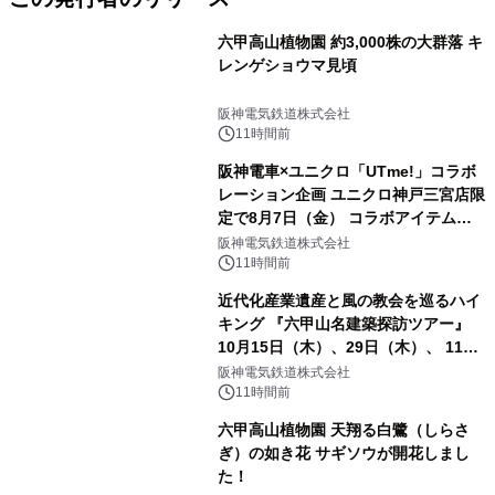
六甲高山植物園 約3,000株の大群落 キ
レンゲショウマ見頃
阪神電気鉄道株式会社
11時間前
阪神電車×ユニクロ「UTme!」コラボ
レーション企画 ユニクロ神戸三宮店限
定で8月7日（金） コラボアイテムが
発売決定！
阪神電気鉄道株式会社
11時間前
近代化産業遺産と風の教会を巡るハイ
キング 『六甲山名建築探訪ツアー』
10月15日（木）、29日（木）、 11月
5日（木）、12日（木）に開催！
阪神電気鉄道株式会社
11時間前
六甲高山植物園 天翔る白鷺（しらさ
ぎ）の如き花 サギソウが開花しまし
た！