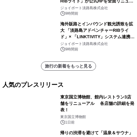
RIBライド」が公式HPを全面リニュー
アル！ ～スマホで即予約完了の「スマ
ジョイポート淡路島株式会社
ート設計」へ刷新～
9時間前
海外販路とインバウンド観光誘致を拡
大 「淡路島アドベンチャーRIBライ
ド」× 「LINKTIVITY」システム連携を
開始！
ジョイポート淡路島株式会社
9時間前
旅行の新着をもっと見る
人気のプレスリリース
東京国立博物館、館内レストラン3店
舗をリニューアル 各店舗の詳細を発
表！
1
東京国立博物館
1日前
帰りの渋滞を避けて「温泉＆サウナ」