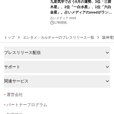
九星気学で占う8月の運勢、3位「三碧
木星」、2位「一白水星」、1位「六白
金星」。占いメディアのziredがランキ
6
ングを発表
占いメディア zired
17時間前
トップ
エンタメ・カルチャーのプレスリリース一覧
阪神電
プレスリリース配信
サポート
関連サービス
•
運営会社
•
パートナープログラム