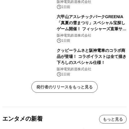
阪神電気鉄道株式会社
1日前
六甲山アスレチックパークGREENIA
「真夏の雪まつり」スペシャル宝探し
ゲーム開催！ フィッシャーズ直筆サイ
ン色紙など豪華景品が登場！
阪神電気鉄道株式会社
1日前
クッピーラムネと阪神電車のコラボ商
品が登場！ コラボイラストは全て描き
下ろしのスペシャル仕様！
阪神電気鉄道株式会社
1日前
発行者のリリースをもっと見る
エンタメの新着
もっと見る