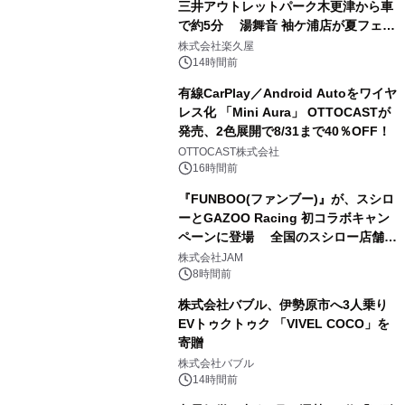
三井アウトレットパーク木更津から車
で約5分 湯舞音 袖ケ浦店が夏フェア
2
メニューを提供
株式会社楽久屋
14時間前
有線CarPlay／Android Autoをワイヤ
レス化 「Mini Aura」 OTTOCASTが
発売、2色展開で8/31まで40％OFF！
3
OTTOCAST株式会社
16時間前
『FUNBOO(ファンブー)』が、スシロ
ーとGAZOO Racing 初コラボキャン
ペーンに登場 全国のスシロー店舗で
4
GR 4車種の FUNBOO(ミニカー)付き
株式会社JAM
メニューが展開されます
8時間前
株式会社バブル、伊勢原市へ3人乗り
EVトゥクトゥク 「VIVEL COCO」を
寄贈
5
株式会社バブル
14時間前