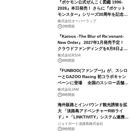
『ポケモン公式ぜんこく図鑑 1996-
2026』本日発売！ さらに『ポケット
モンスター』シリーズ30周年を記念し
た画集『ポケットモンスター ビジュア
株式会社オーバーラップ
ルアートブック』の発売決定！ 2026
2時間前
年12月18日（金）、3冊同時発売！
『Karous -The Blur of Re:venant-
New Order』 2027年1月発売予定！
クラウドファンディングを8月8日より
開始
株式会社RS34
8時間前
『FUNBOO(ファンブー)』が、スシロ
ーとGAZOO Racing 初コラボキャン
ペーンに登場 全国のスシロー店舗で
GR 4車種の FUNBOO(ミニカー)付き
株式会社JAM
メニューが展開されます
8時間前
海外販路とインバウンド観光誘致を拡
大 「淡路島アドベンチャーRIBライ
ド」× 「LINKTIVITY」システム連携を
開始！
ジョイポート淡路島株式会社
9時間前