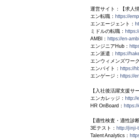
運営サイト：【求人
エン転職：
https://em
エンエージェント：
h
ミドルの転職：
https:
AMBI：
https://en-amb
エンジニアHub：
http
エン派遣：
https://ha
エンウィメンズワー
エンバイト：
https://
エンゲージ：
https://
【入社後活躍支援サ
エンカレッジ：
http:/
HR OnBoard：
https:/
【適性検査・適性診
3Eテスト：
http://jinj
Talent Analytics：
http