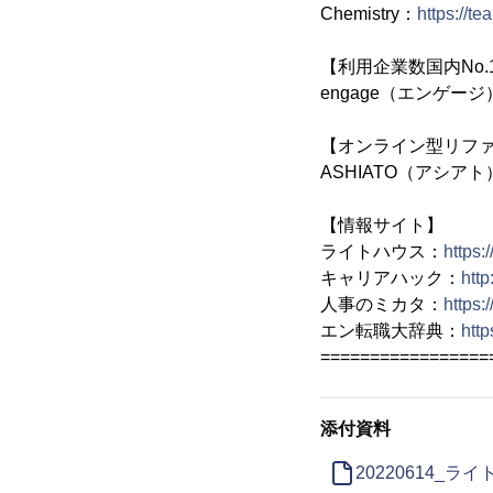
Chemistry：
https://t
【利用企業数国内No
engage（エンゲージ
【オンライン型リフ
ASHIATO（アシアト
【情報サイト】
ライトハウス：
https:
キャリアハック：
http
人事のミカタ：
https:
エン転職大辞典：
htt
=================
添付資料
20220614_