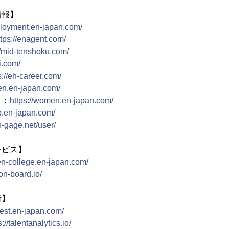
情報】
ployment.en-japan.com/
ttps://enagent.com/
//mid-tenshoku.com/
i.com/
s://eh-career.com/
ken.en-japan.com/
ク：
https://women.en-japan.com/
hb.en-japan.com/
en-gage.net/user/
ービス】
/en-college.en-japan.com/
/on-board.io/
断】
i-test.en-japan.com/
s://talentanalytics.io/