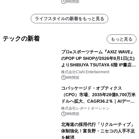
8時間前
ライフスタイルの新着をもっと見る
テックの新着
もっと見る
プロeスポーツチーム『AXIZ WAVE』
のPOP UP SHOPが2026年8月1日(土)
よりSHIBUYA TSUTAYA 6階 IP書店で
開催決定！！
株式会社ClaN Entertainment
8時間前
コパッケージド・オプティクス
（CPO）市場、2035年28億8,700万米
ドルへ拡大、CAGR36.2％｜AIデータ
センター・高速光通信需要が成長を加
株式会社レポートオーシャン
速
9時間前
北海道の採用代行「リクルーティブ」
体制強化！富良野・ニセコの人手不足
を解消