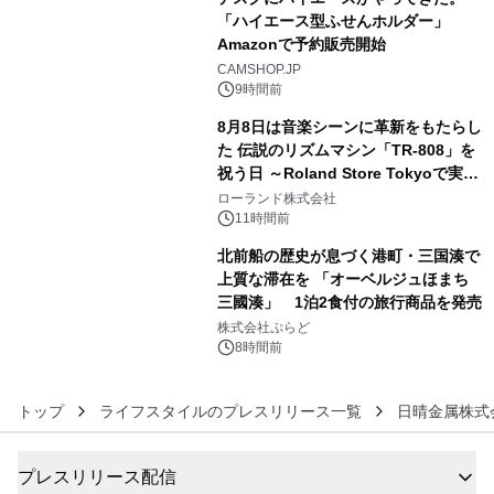
「ハイエース型ふせんホルダー」
Amazonで予約販売開始
4
CAMSHOP.JP
9時間前
8月8日は音楽シーンに革新をもたらし
た 伝説のリズムマシン「TR-808」を
祝う日 ～Roland Store Tokyoで実機
5
を展示しての 記念キャンペーンを開
ローランド株式会社
催 英国ラジオ「NTS」の 特別プログ
11時間前
ラムや、「TR-808」を愛する伝説的
北前船の歴史が息づく港町・三国湊で
アーティストを フィーチャーしたアニ
上質な滞在を 「オーベルジュほまち
メーションを公開～
三國湊」 1泊2食付の旅行商品を発売
6
株式会社ぷらど
8時間前
トップ
ライフスタイルのプレスリリース一覧
日晴金属株式
プレスリリース配信