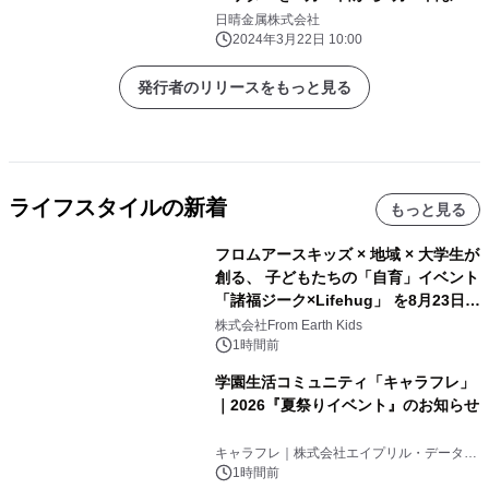
募集！
日晴金属株式会社
2024年3月22日 10:00
発行者のリリースをもっと見る
ライフスタイルの新着
もっと見る
フロムアースキッズ × 地域 × 大学生が
創る、 子どもたちの「自育」イベント
「諸福ジーク×Lifehug」 を8月23日
(日)開催
株式会社From Earth Kids
1時間前
学園生活コミュニティ「キャラフレ」
｜2026『夏祭りイベント』のお知らせ
キャラフレ｜株式会社エイプリル・データ・
デザインズ
1時間前