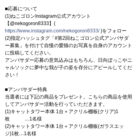
■応募について
(1)ねこゴロンInstagram公式アカウント
【@nekogoron8333】(
https://www.instagram.com/nekogoron8333/
)をフォロー
(2)指定ハッシュタグ「#第2回ねこゴロン公式アンバサダ
ー募集」を付けて自慢の愛猫のお写真を自身のアカウント
に投稿してください。
アンバサダー応募の意気込みはもちろん、日向ぼっこやニ
ャルソックに夢中な我が子の姿を存分にアピールしてくだ
さい！
■アンバサダー特典
当選者には下記の商品をプレゼント。こちらの商品を使用
してアンバサダー活動を行っていただきます。
(1)キャットタワー本体 1台＋アクリル棚板(クリア)1
枚 …1名様
(2)キャットタワー本体 1台＋アクリル棚板(ガラスエッ
ジ)1枚…1名様