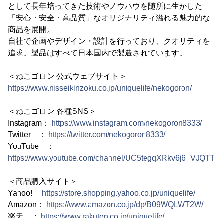
として長年培ってきた技術やノウハウを随所に生かした
「安心・安全・高品質」なオリジナリティ溢れる魅力的な
商品を展開。
自社で企画やデザイン・設計を行っており、クオリティを
追求。製品はすべて日本国内で製造されています。
＜ねこゴロン 公式ウェブサイト＞
https://www.nisseikinzoku.co.jp/uniquelife/nekogoron/
＜ねこゴロン 各種SNS＞
Instagram：
https://www.instagram.com/nekogoron8333/
Twitter ：
https://twitter.com/nekogoron8333/
YouTube ：
https://www.youtube.com/channel/UC5tegqXRkv6j6_VJQTT
＜商品購入サイト＞
Yahoo!：
https://store.shopping.yahoo.co.jp/uniquelife/
Amazon：
https://www.amazon.co.jp/dp/B09WQLWT2W/
楽天 ：
https://www.rakuten.co.jp/uniquelife/