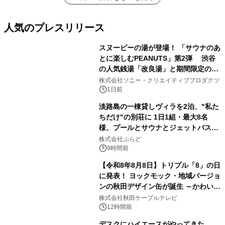
メーションを公開～
人気のプレスリリース
スヌーピーの湯が登場！ 「サウナのあ
とに楽しむPEANUTS」第2弾 渋谷
の人気銭湯「改良湯」と期間限定のコ
1
ラボレーション サウナイキタイコラ
株式会社ソニー・クリエイティブプロダクツ
ボグッズも発売決定！
1日前
淡路島の一棟貸しヴィラを2泊、"私た
ちだけ"の別荘に 1日1組・最大8名
様、プールとサウナとジェットバス付
2
きで Villa Mon Temps AWAJIの連泊
株式会社ぷらど
素泊りプラン
9時間前
【令和8年8月8日】トリプル「8」の日
に発表！ ヨックモック・地域バージョ
ンの秋田デザイン缶が誕生 ～かわいい
3
秋田犬の子犬と秋田の四季と名所を巡
株式会社秋田ケーブルテレビ
るパッケージ～ 9月1日(火)秋田県内で
12時間前
販売開始
デスクにハイエースがやってきた。