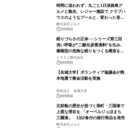
時間に追われず、丸ごと1日淡路島グ
ルメと観光、レジャー施設で クラブハ
ウスのようなプールと、変わった形の
サウナも 「THE BOXY AWAJI」のお
株式会社ぷらど
得な素泊まり連泊プランで
2時間前
眠りづらさの正体──シリーズ第三回
浅い呼吸が"二酸化炭素過剰"を生み、
爆睡型の危険な眠りをつくる構造を解
説
トラタニ株式会社
8時間前
【名城大学】ボランティア協議会が熊
本地震で募金活動を実施
学校法人 名城大学
8時間前
北前船の歴史が息づく港町・三国湊で
上質な滞在を 「オーベルジュほまち
三國湊」 1泊2食付の旅行商品を発売
株式会社ぷらど