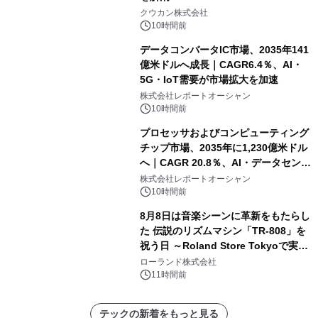
クウカン株式会社
10時間前
データコンバータIC市場、2035年141
億米ドルへ成長｜CAGR6.4％、AI・
5G・IoT需要が市場拡大を加速
株式会社レポートオーシャン
10時間前
プロセッサおよびコンピューティング
チップ市場、2035年に1,230億米ドル
へ｜CAGR 20.8％、AI・データセンタ
ー需要が成長を牽引
株式会社レポートオーシャン
10時間前
8月8日は音楽シーンに革新をもたらし
た 伝説のリズムマシン「TR-808」を
祝う日 ～Roland Store Tokyoで実機
を展示しての 記念キャンペーンを開
ローランド株式会社
催 英国ラジオ「NTS」の 特別プログ
11時間前
ラムや、「TR-808」を愛する伝説的
アーティストを フィーチャーしたアニ
テックの新着をもっと見る