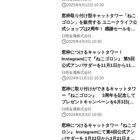
2025年9月12日 10:30
窓枠取り付け型キャットタワー「ねこ
ゴロン」を販売する ユニークライフ公
式ショップは2周年！ 感謝セールを4
月4日から開催！
日晴金属株式会社
2025年4月4日 10:30
窓枠につけるキャットタワー！
Instagramにて『ねこゴロン』 第5回
公式アンバサダーを11月1日から11月
10日まで募集
日晴金属株式会社
2024年11月1日 10:30
窓枠に取り付けができるキャットタワ
ー『ねこゴロン』 3周年を記念して
プレゼントキャンペーンを6月3日(月)
より開催
日晴金属株式会社
2024年6月3日 10:00
窓枠につけるキャットタワー『ねこゴ
ロン』 Instagramにて第4回公式アン
バサダーを 3月22日から3月31日まで