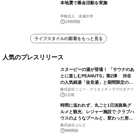
本地震で募金活動を実施
学校法人 名城大学
15時間前
ライフスタイルの新着をもっと見る
人気のプレスリリース
スヌーピーの湯が登場！ 「サウナのあ
とに楽しむPEANUTS」第2弾 渋谷
の人気銭湯「改良湯」と期間限定のコ
1
ラボレーション サウナイキタイコラ
株式会社ソニー・クリエイティブプロダクツ
ボグッズも発売決定！
1日前
時間に追われず、丸ごと1日淡路島グ
ルメと観光、レジャー施設で クラブハ
ウスのようなプールと、変わった形の
2
サウナも 「THE BOXY AWAJI」のお
株式会社ぷらど
得な素泊まり連泊プランで
9時間前