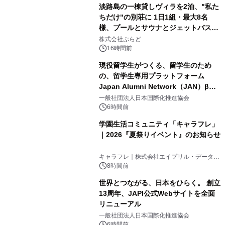
淡路島の一棟貸しヴィラを2泊、"私た
ちだけ"の別荘に 1日1組・最大8名
様、プールとサウナとジェットバス付
3
きで Villa Mon Temps AWAJIの連泊
株式会社ぷらど
素泊りプラン
16時間前
現役留学生がつくる、留学生のため
の、留学生専用プラットフォーム
Japan Alumni Network（JAN）β版
4
をリリース
一般社団法人日本国際化推進協会
6時間前
学園生活コミュニティ「キャラフレ」
｜2026『夏祭りイベント』のお知らせ
5
キャラフレ｜株式会社エイプリル・データ・
デザインズ
8時間前
世界とつながる、日本をひらく。 創立
13周年、JAPI公式Webサイトを全面
リニューアル
6
一般社団法人日本国際化推進協会
6時間前