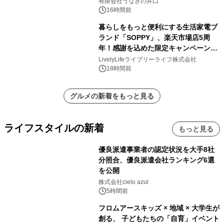
有限会社うなぎの井口
16時間前
暮らしをもっと便利にする生活家電ブ
ランド「SOPPY」、楽天市場店5周
年！感謝を込めた限定キャンペーンを
8月10日より開催
LivelyLifeライブリーライフ株式会社
18時間前
グルメの新着をもっと見る
ライフスタイルの新着
もっと見る
優良派遣事業者の認定状況を大手8社
分照合、優良派遣会社ランキング6選
を公開
株式会社cielo azul
5時間前
フロムアースキッズ × 地域 × 大学生が
創る、 子どもたちの「自育」イベント