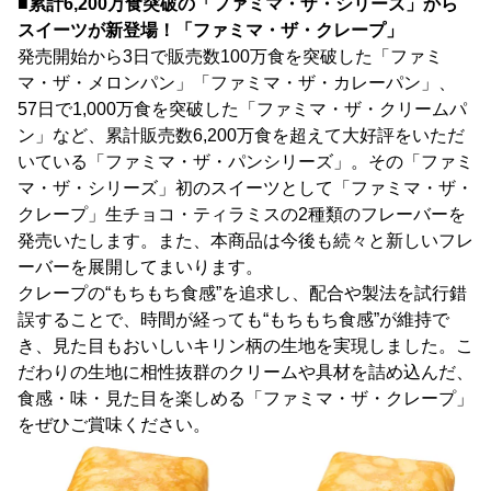
■累計6,200万食突破の「ファミマ・ザ・シリーズ」から
スイーツが新登場！「ファミマ・ザ・クレープ」
発売開始から3日で販売数100万食を突破した「ファミ
マ・ザ・メロンパン」「ファミマ・ザ・カレーパン」、
57日で1,000万食を突破した「ファミマ・ザ・クリームパ
ン」など、累計販売数6,200万食を超えて大好評をいただ
いている「ファミマ・ザ・パンシリーズ」。その「ファミ
マ・ザ・シリーズ」初のスイーツとして「ファミマ・ザ・
クレープ」生チョコ・ティラミスの2種類のフレーバーを
発売いたします。また、本商品は今後も続々と新しいフレ
ーバーを展開してまいります。
クレープの“もちもち食感”を追求し、配合や製法を試行錯
誤することで、時間が経っても“もちもち食感”が維持で
き、見た目もおいしいキリン柄の生地を実現しました。こ
だわりの生地に相性抜群のクリームや具材を詰め込んだ、
食感・味・見た目を楽しめる「ファミマ・ザ・クレープ」
をぜひご賞味ください。