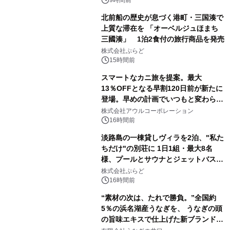
得な素泊まり連泊プランで
北前船の歴史が息づく港町・三国湊で
上質な滞在を 「オーベルジュほまち
三國湊」 1泊2食付の旅行商品を発売
株式会社ぷらど
15時間前
スマートなカニ旅を提案。最大
13％OFFとなる早割120日前が新たに
登場。早めの計画でいつもと変わらぬ
大人の冬旅を。ー夕日ヶ浦温泉「佳松
株式会社アウルコーポレーション
苑 別邸ふうか」ー
16時間前
淡路島の一棟貸しヴィラを2泊、"私た
ちだけ"の別荘に 1日1組・最大8名
様、プールとサウナとジェットバス付
きで Villa Mon Temps AWAJIの連泊
株式会社ぷらど
素泊りプラン
16時間前
“素材の次は、たれで勝負。”全国約
5％の浜名湖産うなぎを、 うなぎの頭
の旨味エキスで仕上げた新ブランド
「井口の誉」誕生