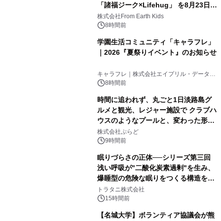
「諸福ジーク×Lifehug」 を8月23日
(日)開催
株式会社From Earth Kids
8時間前
学園生活コミュニティ「キャラフレ」
｜2026『夏祭りイベント』のお知らせ
キャラフレ｜株式会社エイプリル・データ・
デザインズ
8時間前
時間に追われず、丸ごと1日淡路島グ
ルメと観光、レジャー施設で クラブハ
ウスのようなプールと、変わった形の
サウナも 「THE BOXY AWAJI」のお
株式会社ぷらど
得な素泊まり連泊プランで
9時間前
眠りづらさの正体──シリーズ第三回
浅い呼吸が"二酸化炭素過剰"を生み、
爆睡型の危険な眠りをつくる構造を解
説
トラタニ株式会社
15時間前
【名城大学】ボランティア協議会が熊