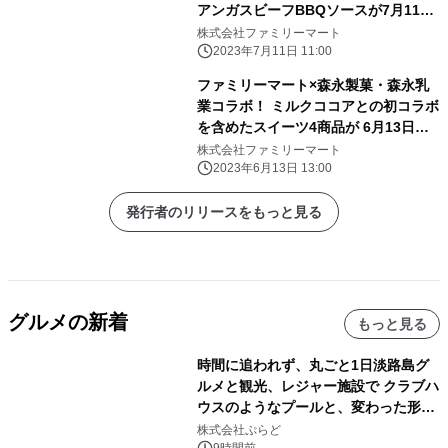
アンガスビーフBBQソースが7月11日
(火)から新登場！ ～ファミペイでおト
株式会社ファミリーマート
ク！何度も使える50円引きクーポンが
2023年7月11日 11:00
もらえる～
ファミリーマート×森永製菓・森永乳
業コラボ！ ミルクココアとの初コラボ
を含めたスイーツ4商品が 6月13日
（火）から続々発売！
株式会社ファミリーマート
2023年6月13日 13:00
発行者のリリースをもっと見る
グルメの新着
もっと見る
時間に追われず、丸ごと1日淡路島グ
ルメと観光、レジャー施設で クラブハ
ウスのようなプールと、変わった形の
サウナも 「THE BOXY AWAJI」のお
株式会社ぷらど
9時間前