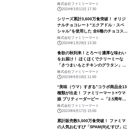
び襲来！
株式会社ファミリーマート
2024年3月12日 17:30
シリーズ累計3,600万食突破！ オリジ
ナルチョコレート“エクアドル・スペ
シャル”を使用した 全6種のチョコスイ
ーツを発売！
株式会社ファミリーマート
2024年1月29日 13:30
食欲の秋到来！とろ〜り濃厚な味わい
をお届け！ ほくほくでクリーミーな
「さつまいもとチキンのグラタン」や
きのこの香り広がる「３種きのことベ
株式会社ファミリーマート
ーコンのクリームスープ」など 洋食メ
2023年9月19日 11:00
ニュー4商品を9月19日（火）から順次
“美味（ウマ）すぎる”コラボ商品全13
発売
種類が出走！ ファミリーマート×ウマ
娘 プリティーダービー ～「2.5周年記
念サマーキャンペーン」8月22日
株式会社ファミリーマート
（火）から開催～
2023年8月17日 15:00
累計販売数5,000万食突破！ ファミマ
の人気おむすび「SPAM(R)むすび」に