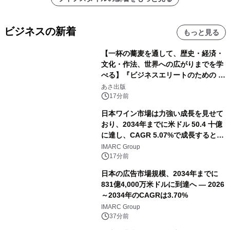
ビジネスの新着
もっと見る
【一杯の蕎麦を通して、歴史・経済・
文化・作法、世界への広がりまでを学
べる】『ビジネスエリートのための 教
養としての蕎麦』2026年8月25日
あさ出版
（火）発売
17分前
日本ワイン市場は力強い成長を見せて
おり、2034年までに米ドル 50.4 十億
に達し、CAGR 5.07%で成長すると予
測
IMARC Group
17分前
日本の広告市場規模、2034年までに
831億4,000万米ドルに到達へ ― 2026
～2034年のCAGRは3.70%
IMARC Group
37分前