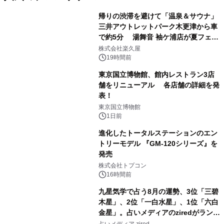
帰りの渋滞を避けて「温泉＆サウナ」
三井アウトレットパーク木更津から車
で約5分 湯舞音 袖ケ浦店が夏フェア
1
メニューを提供
株式会社楽久屋
19時間前
東京国立博物館、館内レストラン3店
舗をリニューアル 各店舗の詳細を発
表！
2
東京国立博物館
1日前
進化したトータルステーションのエン
トリーモデル 『GM-120シリーズ』を
発売
3
株式会社トプコン
16時間前
九星気学で占う8月の運勢、3位「三碧
木星」、2位「一白水星」、1位「六白
金星」。占いメディアのziredがランキ
4
ングを発表