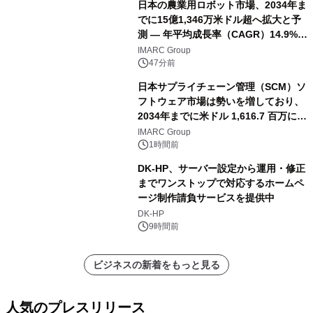
日本の農業用ロボット市場、2034年ま
でに15億1,346万米ドル超へ拡大と予
測 ― 年平均成長率（CAGR）14.9%を
記録
IMARC Group
47分前
日本サプライチェーン管理（SCM）ソ
フトウェア市場は勢いを増しており、
2034年までに米ドル 1,616.7 百万に達
し、CAGR 3.42%で成長すると予測
IMARC Group
1時間前
DK-HP、サーバー設定から運用・修正
までワンストップで対応するホームペ
ージ制作請負サービスを提供中
DK-HP
9時間前
ビジネスの新着をもっと見る
人気のプレスリリース