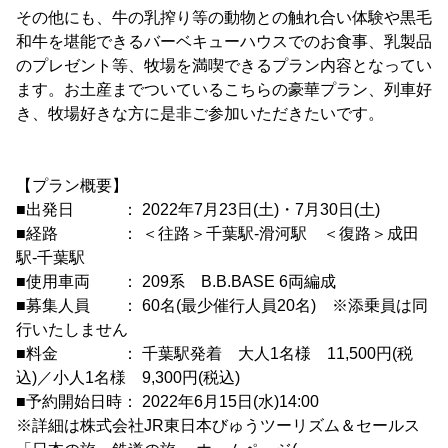
その他にも、牛の乳搾り等の動物との触れ合い体験や黒毛
和牛を堪能できるバーベキューハウスでのお食事、乳製品
のプレゼント等、牧場を満喫できるプラン内容となってい
ます。お土産までついているこちらの豪華プラン、列車好
き、牧場好きな方に是非ご参加いただきたいです。
【プラン概要】
■出発日 ： 2022年7月23日(土)・7月30日(土)
■経路 ： ＜往路＞千葉駅-滑河駅 ＜復路＞成田
駅-千葉駅
■使用車両 ： 209系 B.B.BASE 6両編成
■募集人員 ： 60名(最少催行人員20名) ※添乗員は同
行いたしません
■料金 ： 千葉駅発着 大人1名様 11,500円(税
込)／小人1名様 9,300円(税込)
■予約開始日時： 2022年6月15日(水)14:00
※詳細は株式会社JR東日本びゅうツーリズム＆セールス