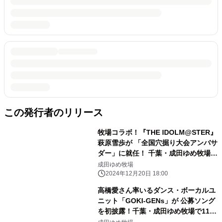
この発行者のリリース
牧場コラボ！『THE IDOLM@STER』
萩原雪歩が 「全国穴掘り大会アンバサ
ダー」に就任！ 千葉・成田ゆめ牧場で
12月24日～イベント開催！
成田ゆめ牧場
2024年12月20日 18:00
高橋愛さん率いるダンス・ボーカルユ
ニット「GOKI-GENs」が 公募ソング
を初披露！千葉・成田ゆめ牧場で11月
24日開催 『秋のゴキゲンズわくわ