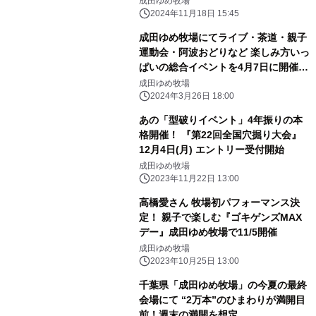
成田ゆめ牧場
くデー』
2024年11月18日 15:45
成田ゆめ牧場にてライブ・茶道・親子
運動会・阿波おどりなど 楽しみ方いっ
ぱいの総合イベントを4月7日に開催
『春のゴキゲンズわくわくデー』 ～高
成田ゆめ牧場
橋愛さん率いる“GOKI-GENs”の牧場
2024年3月26日 18:00
パフォーマンスも！～
あの「型破りイベント」4年振りの本
格開催！ 『第22回全国穴掘り大会』
12月4日(月) エントリー受付開始
成田ゆめ牧場
2023年11月22日 13:00
高橋愛さん 牧場初パフォーマンス決
定！ 親子で楽しむ『ゴキゲンズMAX
デー』成田ゆめ牧場で11/5開催
成田ゆめ牧場
2023年10月25日 13:00
千葉県「成田ゆめ牧場」の今夏の最終
会場にて “2万本”のひまわりが満開目
前！週末の満開を想定