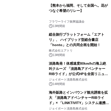
【熊本から福岡、そして全国へ。花が
つなぐ希望のリレー】
フラワーライフ振興協議会
13時間前
総合旅行プラットフォーム「エアト
リ」、 ハイブリッド型総合書店
「honto」との共同企画を開始！
株式会社エアトリ
13時間前
淡路島発！体感速度80km/hの海上絶
叫クルーズ 「淡路島アドベンチャー
RIBライド」が公式HPを全面リニュー
アル！ ～スマホで即予約完了の「スマ
ジョイポート淡路島株式会社
ート設計」へ刷新～
14時間前
海外販路とインバウンド観光誘致を拡
大 「淡路島アドベンチャーRIBライ
ド」× 「LINKTIVITY」システム連携を
開始！
ジョイポート淡路島株式会社