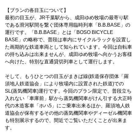
【プランの各目玉について】
最初の目玉が、JR千葉駅から、成田ゆめ牧場の最寄り駅
である滑河駅間を繋ぐ団体専用臨時列車「B.B.BASE」の
運行です。「B.B.BASE」とは「BOSO BICYCLE
BASE」の略称で、普段は車内にサイクルラックを設置し
た画期的な鉄道車両として知られています。今回は自転車
の持ち込みは出来ませんが、成田ゆめ牧場へ向かうお客様
へ向けた、特別な直通貸切列車として運行します。
そして、もうひとつの目玉がまきば線(鉄道保存団体「羅
須地人鉄道協会」により牧場内に設置された鉄道)での
SL(蒸気機関車)運行です。今回のプラン限定で、普段立ち
入れない「車庫前」駅から蒸気機関車がけん引する大正時
代の木造客車「ホハ5」にご乗車出来るほか、羅須地人鉄
道協会が保有するその他の蒸気機関車やディーゼル機関車
も特別展示するので、間近でご覧いただくことが出来ま
す。