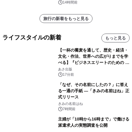
14時間前
旅行の新着をもっと見る
ライフスタイルの新着
もっと見る
【一杯の蕎麦を通して、歴史・経済・
文化・作法、世界への広がりまでを学
べる】『ビジネスエリートのための 教
養としての蕎麦』2026年8月25日
あさ出版
（火）発売
17分前
「なぜ、その名前にしたの？」に答え
る一通の手紙 ―「きみの名前はね」正
式リリース
きみの名前はね
7時間前
主婦が「10時から16時まで」で働ける
派遣求人の実態調査を公開