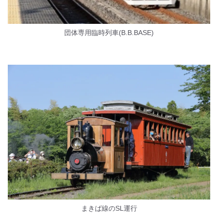
団体専用臨時列車(B.B.BASE)
まきば線のSL運行