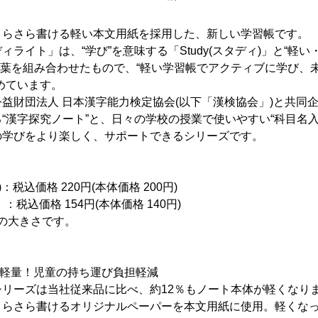
さらさら書ける軽い本文用紙を採用した、新しい学習帳です。
ライト」は、“学び”を意味する「Study(スタディ)」と“軽い
)」の言葉を組み合わせたもので、“軽い学習帳でアクティブに学び
めています。
益財団法人 日本漢字能力検定協会(以下「漢検協会」)と共同
“漢字探究ノート”と、日々の学校の授業で使いやすい“科目名入
の学びをより楽しく、サポートできるシリーズです。
)：税込価格 220円(本体価格 200円)
価格 154円(本体価格 140円)
分の大きさです。
％軽量！児童の持ち運び負担軽減
シリーズは当社従来品に比べ、約12％もノート本体が軽くなり
さらさら書けるオリジナルペーパーを本文用紙に使用。軽くな