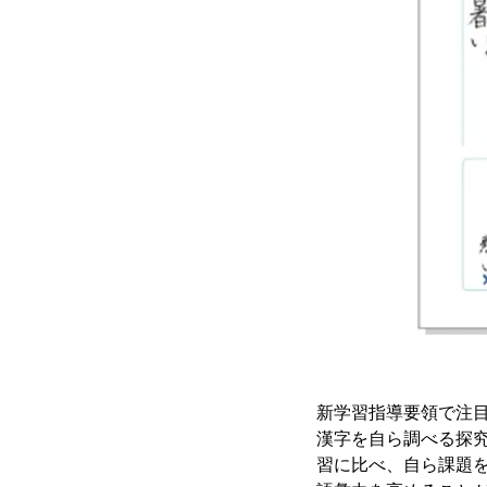
新学習指導要領で注目
漢字を自ら調べる探
習に比べ、自ら課題