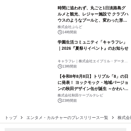
時間に追われず、丸ごと1日淡路島グ
ルメと観光、レジャー施設で クラブハ
ウスのようなプールと、変わった形の
4
サウナも 「THE BOXY AWAJI」のお
株式会社ぷらど
得な素泊まり連泊プランで
14時間前
学園生活コミュニティ「キャラフレ」
｜2026『夏祭りイベント』のお知らせ
5
キャラフレ｜株式会社エイプリル・データ・
デザインズ
13時間前
【令和8年8月8日】トリプル「8」の日
に発表！ ヨックモック・地域バージョ
ンの秋田デザイン缶が誕生 ～かわいい
6
秋田犬の子犬と秋田の四季と名所を巡
株式会社秋田ケーブルテレビ
るパッケージ～ 9月1日(火)秋田県内で
23時間前
販売開始
トップ
エンタメ・カルチャーのプレスリリース一覧
株式会