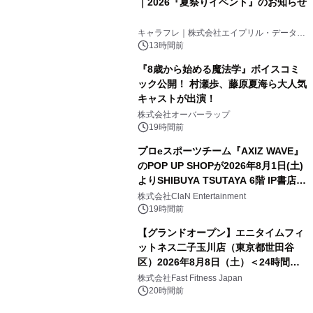
｜2026『夏祭りイベント』のお知らせ
キャラフレ｜株式会社エイプリル・データ・
デザインズ
13時間前
『8歳から始める魔法学』ボイスコミ
ック公開！ 村瀬歩、藤原夏海ら大人気
キャストが出演！
株式会社オーバーラップ
19時間前
プロeスポーツチーム『AXIZ WAVE』
のPOP UP SHOPが2026年8月1日(土)
よりSHIBUYA TSUTAYA 6階 IP書店で
開催決定！！
株式会社ClaN Entertainment
19時間前
【グランドオープン】エニタイムフィ
ットネス二子玉川店（東京都世田谷
区）2026年8月8日（土）＜24時間年
中無休のフィットネスジム＞
株式会社Fast Fitness Japan
20時間前