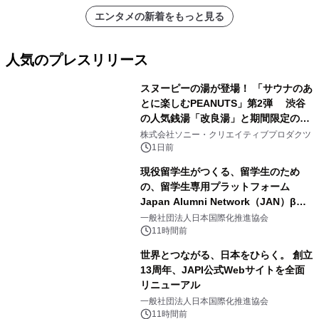
エンタメの新着をもっと見る
人気のプレスリリース
スヌーピーの湯が登場！ 「サウナのあ
とに楽しむPEANUTS」第2弾 渋谷
の人気銭湯「改良湯」と期間限定のコ
1
ラボレーション サウナイキタイコラ
株式会社ソニー・クリエイティブプロダクツ
ボグッズも発売決定！
1日前
現役留学生がつくる、留学生のため
の、留学生専用プラットフォーム
Japan Alumni Network（JAN）β版
2
をリリース
一般社団法人日本国際化推進協会
11時間前
世界とつながる、日本をひらく。 創立
13周年、JAPI公式Webサイトを全面
リニューアル
3
一般社団法人日本国際化推進協会
11時間前