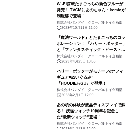
Wi-Fi搭載たまごっちの新色ブルーが
発売！ TVCMにあのちゃん・kemioが
制服姿で登場！
株式会社バンダイ グローバルトイ企画部
2023年10月11日 11:00
『魔法ワールド』とたまごっちのコラ
ボレーション！ 「ハリー・ポッター」
と「ファンタスティック・ビースト」
に 登場する魔法生物25種をお世話し
株式会社バンダイ グローバルトイ企画部
よう！
2023年4月25日 10:00
ハリー・ポッターがモチーフの“フィ
ギュア×ぬいぐるみ”
『HOODIEFiGU』が登場！
株式会社バンダイ グローバルトイ企画部
2023年2月1日 12:00
あの頃の体験が液晶ディスプレイで蘇
る！ 妖怪ウォッチ10周年を記念し
た“最新ウォッチ”登場！
株式会社バンダイ グローバルトイ企画部
2023年1月13日 12:00