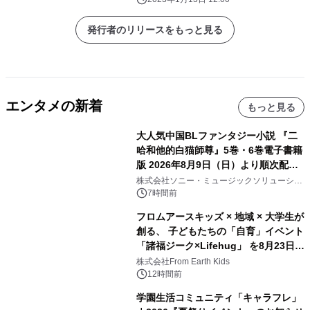
発行者のリリースをもっと見る
エンタメの新着
もっと見る
大人気中国BLファンタジー小説 『二
哈和他的白猫師尊』5巻・6巻電子書籍
版 2026年8月9日（日）より順次配信
開始
株式会社ソニー・ミュージックソリューショ
ンズ
7時間前
フロムアースキッズ × 地域 × 大学生が
創る、 子どもたちの「自育」イベント
「諸福ジーク×Lifehug」 を8月23日
(日)開催
株式会社From Earth Kids
12時間前
学園生活コミュニティ「キャラフレ」