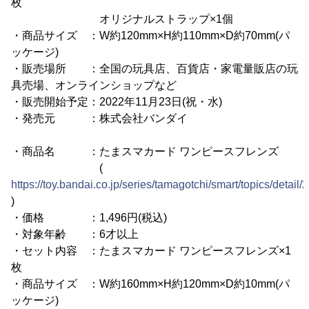
枚
オリジナルストラップ×1個
・商品サイズ ：W約120mm×H約110mm×D約70mm(パ
ッケージ)
・販売場所 ：全国の玩具店、百貨店・家電量販店の玩
具売場、オンラインショップなど
・販売開始予定：2022年11月23日(祝・水)
・発売元 ：株式会社バンダイ
・商品名 ：たまスマカード ワンピースフレンズ
(
https://toy.bandai.co.jp/series/tamagotchi/smart/topics/detail/
)
・価格 ：1,496円(税込)
・対象年齢 ：6才以上
・セット内容 ：たまスマカード ワンピースフレンズ×1
枚
・商品サイズ ：W約160mm×H約120mm×D約10mm(パ
ッケージ)