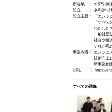
所在地 ： 〒579-8
設立 ： 令和2年3
設立主旨： 「エンジ
「すべての人に
わたしたちはこ
一般社団法人エン
社会や個人の互恵
それが私たちの
事業内容： エンジニ
技術向上に関する
新事業創出支援
URL ：
https://en
すべての画像