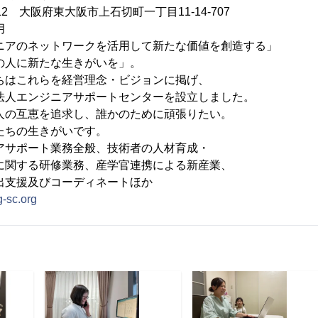
012 大阪府東大阪市上石切町一丁目11-14-707
月
ニアのネットワークを活用して新たな価値を創造する」
新たな生きがいを」。
れらを経営理念・ビジョンに掲げ、
ジニアサポートセンターを設立しました。
を追求し、誰かのために頑張りたい。
生きがいです。
アサポート業務全般、技術者の人材育成・
研修業務、産学官連携による新産業、
及びコーディネートほか
g-sc.org