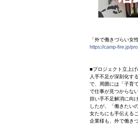
「外で働きづらい女
https://camp-fire.jp/p
■プロジェクト立上げ
人手不足が深刻化す
で、周囲には「子育
で仕事が見つからな
担い手不足解消に向
したが、「働きたい
女たちにも手伝える
企業様も、外で働き