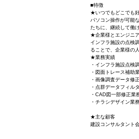
■特徴
★いつでもどこでも
パソコン操作が可能
たちに、継続して働
★企業様とエンジニ
インフラ施設の点検
ることで、企業様の
★業務実績
・インフラ施設点検
・図面トレース補助
・画像調査データ修
・点群データフィル
・CAD図一部修正業
・チラシデザイン業
★主な顧客
建設コンサルタント