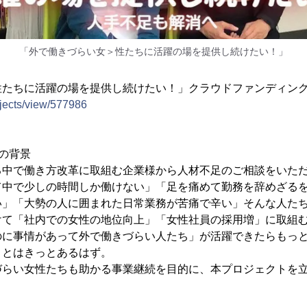
「外で働きづらい女＞性たちに活躍の場を提供し続けたい！」
性たちに活躍の場を提供し続けたい！」クラウドファンディン
rojects/view/577986
の背景
る中で働き方改革に取組む企業様から人材不足のご相談をいた
て中で少しの時間しか働けない」「足を痛めて勤務を辞めざる
い」「大勢の人に囲まれた日常業務が苦痛で辛い」そんな人た
けて「社内での女性の地位向上」「女性社員の採用増」に取組
のに事情があって外で働きづらい人たち」が活躍できたらもっ
ことはきっとあるはず。
づらい女性たちも助かる事業継続を目的に、本プロジェクトを