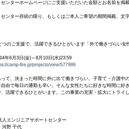
トセンターホームページにご支援いただいた金額とお名前を掲
トセンター存続の限り、もしくはご本人ご希望の期間掲載、文
ひとつのご支援で、活躍できるひとがいます「外で働きづらい女
3日(金)～8月10日(水)23:59
ps://camp-fire.jp/projects/view/577986
あって、決まった時間に外に出て働きづらい。子育て・介護中
不自由で毎日の通勤も辛い。そんな女性たちに好きな時間に好
で、活躍できるひとがいます。この事業の充実・拡大にトライ
法人エンジニアサポートセンター
 河野 千代