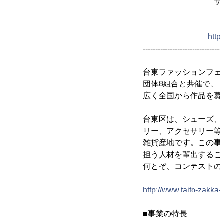
ザッカデザイ
開催の
htt
-------------------------------
台東ファッションフ
団体8組合と共催で、
広く全国から作品を
台東区は、シューズ
リー、アクセサリー
雑貨産地です。この
担う人材を輩出する
何とぞ、コンテスト
http://www.taito-zakka-f
■事業の特長