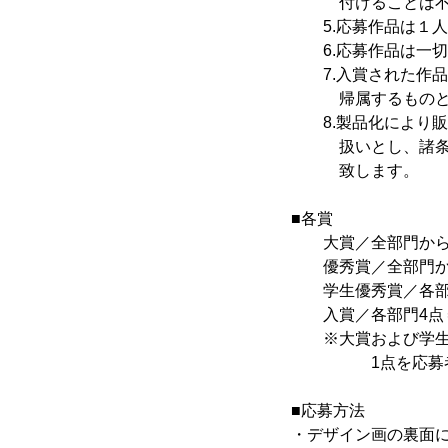
付けることは不
5.応募作品は１人
6.応募作品は一切
7.入賞された作品
帰属するものと
8.製品化により販
扱いとし、諸条件
致します。
■各賞
大賞／全部門から1
優秀賞／全部門から
学生優秀賞／各部門
入賞／各部門4点＝
※大賞および学生優
1点を応募者に
■応募方法
・デザイン画の裏面