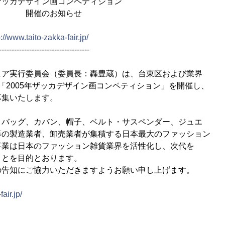
ン画コンペティション
お知らせ
p://www.taito-zakka-fair.jp/
------------------------------------
ェア実行委員会（委員長：轟豊蔵）は、台東区および業界
「2005年ザッカデザイン画コンペティション」を開催し、
募集いたします。
、バッグ、カバン、帽子、ベルト・サスペンダー、ジュエ
等の製造業者、卸売業者が集積する日本最大のファッション
事業は日本のファッション雑貨業界を活性化し、次代を
ことを目的とおります。
の告知にご協力いただきますようお願い申し上げます。
air.jp/