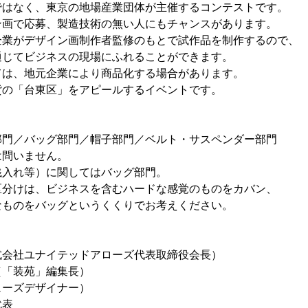
ではなく、東京の地場産業団体が主催するコンテストです。
ン画で応募、製造技術の無い人にもチャンスがあります。
企業がデザイン画制作者監修のもとで試作品を制作するので、
てビジネスの現場にふれることができます。
ては、地元企業により商品化する場合があります。
貨の「台東区」をアピールするイベントです。
部門／バッグ部門／帽子部門／ベルト・サスペンダー部門
は問いません。
銭入れ等）に関してはバッグ部門。
分けは、ビジネスを含むハードな感覚のものをカバン、
ものをバッグというくくりでお考えください。
社ユナイテッドアローズ代表取締役会長）
「装苑」編集長）
ーズデザイナー）
表