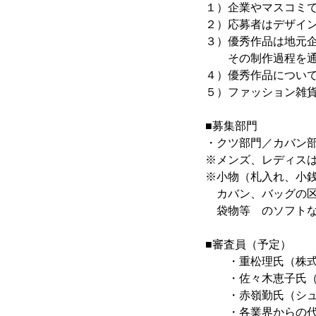
１）企業やマスコミ
２）応募者はデザイ
３）優秀作品は地元
その制作過程を通じ
４）優秀作品につい
５）ファッション雑
■募集部門
・クツ部門／カバン
※メンズ、レディス
※小物（札入れ、小
カバン、バッグの区
袋物等 のソフトな
■審査員（予定）
・重松理氏（株式会
・佐々木恵子氏（
・赤嶺勤氏（シュ
・各業界からの代