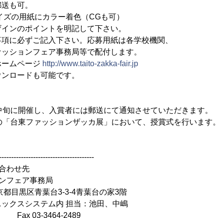
郵送も可。
イズの用紙にカラー着色（CGも可）
のポイントを明記して下さい。
事項に必ずご記入下さい。応募用紙は各学校機関、
ンフェア事務局等で配付します。
ムページ
http://www.taito-zakka-fair.jp
ードも可能です。
中旬に開催し、入賞者には郵送にて通知させていただきます。
の「台東ファッションザッカ展」において、授賞式を行います
---------------------------------------
合わせ先
ンフェア事務局
京都目黒区青葉台3-3-4青葉台の家3階
クスシステム内 担当：池田、中嶋
 Fax 03-3464-2489