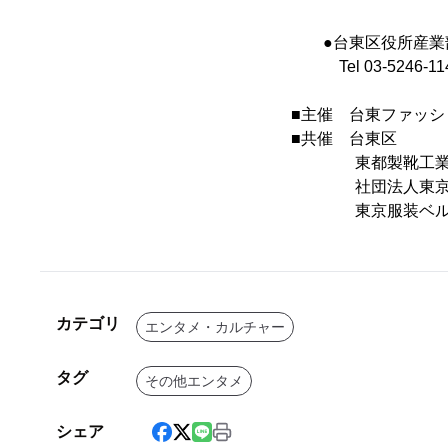
●台東区役所産業部
Tel 03-5246-114
■主催 台東ファッシ
■共催 台東区
東都製靴工業協同
社団法人東京鞄協
東京服装ベルト工
カテゴリ
エンタメ・カルチャー
タグ
その他エンタメ
シェア