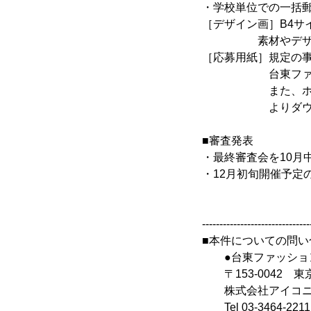
・学校単位での一括
［デザイン画］B4サ
素材やデザイン
［応募用紙］規定の
台東ファッショ
また、ホー
よりダウンロ
■審査発表
・最終審査会を10月
・12月初旬開催予定
-------------------------------
■本件についての問い
●台東ファッショ
〒153-0042 東
株式会社アイコニッ
Tel 03-3464-2211