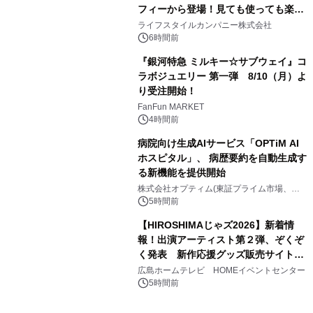
フィーから登場！見ても使っても楽し
3
い、ポップでキュートなコレクショ
ライフスタイルカンパニー株式会社
ン。
6時間前
『銀河特急 ミルキー☆サブウェイ』コ
ラボジュエリー 第一弾 8/10（月）よ
り受注開始！
4
FanFun MARKET
4時間前
病院向け生成AIサービス「OPTiM AI
ホスピタル」、 病歴要約を自動生成す
る新機能を提供開始
5
株式会社オプティム(東証プライム市場、コ
ード：3694)
5時間前
【HIROSHIMAじゃズ2026】新着情
報！出演アーティスト第２弾、ぞくぞ
く発表 新作応援グッズ販売サイトも
6
同時オープンします！
広島ホームテレビ HOMEイベントセンター
5時間前