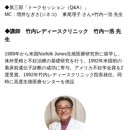
◆第三部「トークセッション（Q&A）」
MC：増井なぎさ(ジネコ) 東尾理子 さん×竹内一浩 先生
◆講師 竹内レディースクリニック 竹内一浩 先
生
1989年から米国Norfolk Jones生殖医療研究所に留学し、
体外受精と不妊治療の基礎研究を行う。1992年米国初の
着床前遺伝子診断の成功に寄与。アメリカ不妊学会賞を2
度受賞。1992年竹内レディースクリニック院長就任。同
時に高度生殖医療センターを併設