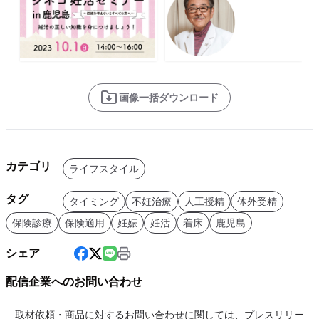
画像一括ダウンロード
カテゴリ
ライフスタイル
タグ
タイミング
不妊治療
人工授精
体外受精
保険診療
保険適用
妊娠
妊活
着床
鹿児島
シェア
配信企業へのお問い合わせ
取材依頼・商品に対するお問い合わせに関しては、プレスリリー