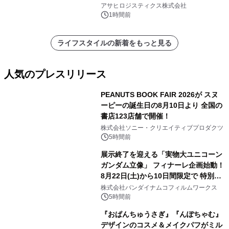
アサヒロジスティクス株式会社
1時間前
ライフスタイルの新着をもっと見る
人気のプレスリリース
PEANUTS BOOK FAIR 2026が スヌ
ーピーの誕生日の8月10日より 全国の
書店123店舗で開催！
1
株式会社ソニー・クリエイティブプロダクツ
5時間前
展示終了を迎える「実物大ユニコーン
ガンダム立像」 フィナーレ企画始動！
8月22日(土)から10日間限定で 特別映
2
像『UNICORN GUNDAM Statue ―
株式会社バンダイナムコフィルムワークス
BEYOND POSSIBILITY ―』を上映！
5時間前
『おぱんちゅうさぎ』『んぽちゃむ』
デザインのコスメ＆メイクパフがミル