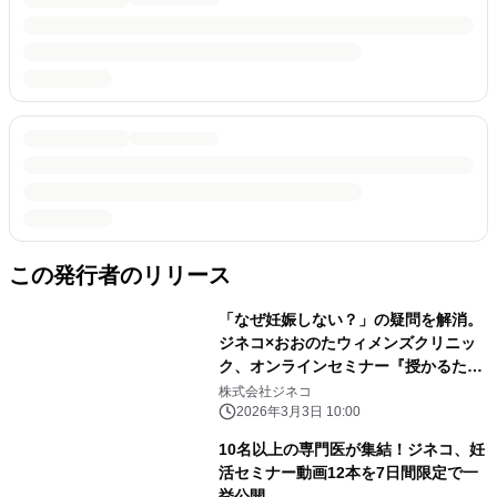
この発行者のリリース
「なぜ妊娠しない？」の疑問を解消。
ジネコ×おおのたウィメンズクリニッ
ク、オンラインセミナー『授かるため
の新常識』を4月4日より配信開始
株式会社ジネコ
2026年3月3日 10:00
10名以上の専門医が集結！ジネコ、妊
活セミナー動画12本を7日間限定で一
挙公開