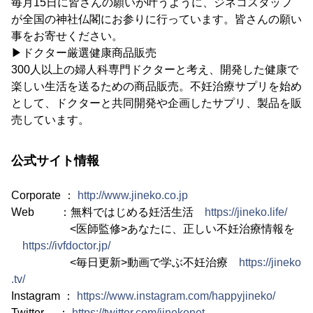
毎月15日に皆さんの願いが叶うように、ジネコスタッフ
が全国の神社仏閣にお参りに行っています。皆さんの願い
事をお寄せください。
▶ドクター厳選健康商品販売
300人以上の婦人科専門ドクターと考え、開発した健康で
楽しい生活を送るための商品販売。不妊治療サプリを始め
として、ドクターと共同開発や企画したサプリ、製品を販
売しています。
公式サイト情報
Corporate ：
http://www.jineko.co.jp
Web ：無料ではじめる妊活生活
https://jineko.life/
<医師監修>あなたに、正しい不妊治療情報を
https://ivfdoctor.jp/
<毎日更新>動画で学ぶ不妊治療
https://jineko
.tv/
Instagram ：
https://www.instagram.com/happyjineko/
Twitter ：
https://twitter.com/jinekonet