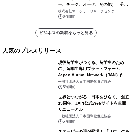
ー、チーク、オーク、その他）・分析
レポートを発表
株式会社マーケットリサーチセンター
6時間前
ビジネスの新着をもっと見る
人気のプレスリリース
現役留学生がつくる、留学生のため
の、留学生専用プラットフォーム
Japan Alumni Network（JAN）β版
1
をリリース
一般社団法人日本国際化推進協会
5時間前
世界とつながる、日本をひらく。 創立
13周年、JAPI公式Webサイトを全面
リニューアル
2
一般社団法人日本国際化推進協会
5時間前
スヌーピーの湯が登場！ 「サウナのあ