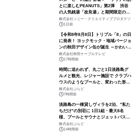
とに楽しむPEANUTS」第2弾 渋谷
の人気銭湯「改良湯」と期間限定のコ
3
ラボレーション サウナイキタイコラ
株式会社ソニー・クリエイティブプロダクツ
ボグッズも発売決定！
1日前
【令和8年8月8日】トリプル「8」の日
に発表！ ヨックモック・地域バージョ
ンの秋田デザイン缶が誕生 ～かわいい
4
秋田犬の子犬と秋田の四季と名所を巡
株式会社秋田ケーブルテレビ
るパッケージ～ 9月1日(火)秋田県内で
17時間前
販売開始
時間に追われず、丸ごと1日淡路島グ
ルメと観光、レジャー施設で クラブハ
ウスのようなプールと、変わった形の
5
サウナも 「THE BOXY AWAJI」のお
株式会社ぷらど
得な素泊まり連泊プランで
7時間前
淡路島の一棟貸しヴィラを2泊、"私た
ちだけ"の別荘に 1日1組・最大8名
様、プールとサウナとジェットバス付
6
きで Villa Mon Temps AWAJIの連泊
株式会社ぷらど
素泊りプラン
14時間前