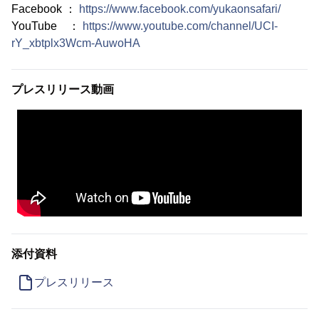
Facebook ：
https://www.facebook.com/yukaonsafari/
YouTube ：
https://www.youtube.com/channel/UCI-
rY_xbtplx3Wcm-AuwoHA
プレスリリース動画
添付資料
プレスリリース