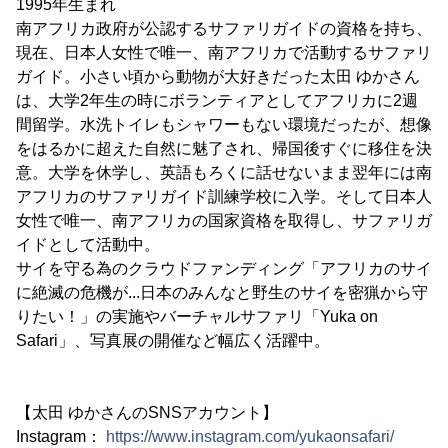
1995年生まれ
南アフリカ政府が公認するサファリガイドの資格を持ち、
現在、日本人女性で唯一、南アフリカで活動するサファリ
ガイド。小さい頃から動物が大好きだった太田 ゆかさん
は、大学2年生の時にボランティアとしてアフリカに2週
間留学。水洗トイレもシャワーもない環境だったが、想像
をはるかに超えた自然に魅了され、帰国後すぐに移住を決
意。大学を休学し、英語もろくに話せないまま翌年には南
アフリカのサファリガイド訓練学校に入学。そして日本人
女性で唯一、南アフリカの国家資格を取得し、サファリガ
イドとして活動中。
サイを守る為のクラウドファンディング「アフリカのサイ
に絶滅の危機が...日本のみんなと野生のサイを密猟から守
りたい！」の実施やバーチャルサファリ「Yuka on
Safari」、写真展の開催など幅広く活躍中。
【太田 ゆかさんのSNSアカウント】
Instagram：
https://www.instagram.com/yukaonsafari/