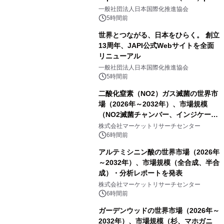
をリリース
一般社団法人日本国際化推進協会
5時間前
世界とつながる、日本をひらく。 創立
13周年、JAPI公式Webサイトを全面
リニューアル
一般社団法人日本国際化推進協会
5時間前
二酸化窒素（NO2）ガス滅菌の世界市
場（2026年～2032年）、市場規模
（NO2滅菌チャンバー、インジケータ
ーおよびモニタリングシステム、その
株式会社マーケットリサーチセンター
他）・分析レポートを発表
6時間前
アルテミシニン酸の世界市場（2026年
～2032年）、市場規模（全合成、半合
成）・分析レポートを発表
株式会社マーケットリサーチセンター
6時間前
ガーデンウッドの世界市場（2026年～
2032年）、市場規模（杉、マホガニ