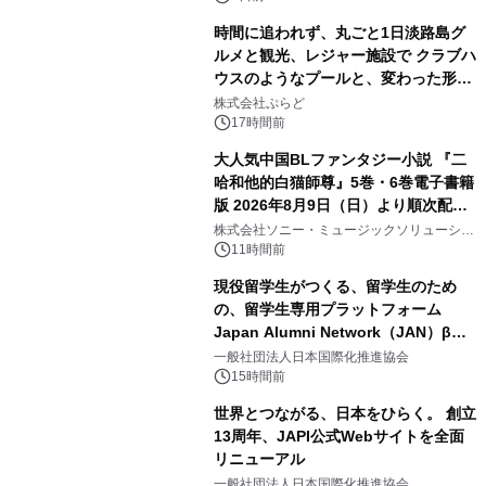
時間に追われず、丸ごと1日淡路島グ
ルメと観光、レジャー施設で クラブハ
ウスのようなプールと、変わった形の
3
サウナも 「THE BOXY AWAJI」のお
株式会社ぷらど
得な素泊まり連泊プランで
17時間前
大人気中国BLファンタジー小説 『二
哈和他的白猫師尊』5巻・6巻電子書籍
版 2026年8月9日（日）より順次配信
4
開始
株式会社ソニー・ミュージックソリューショ
ンズ
11時間前
現役留学生がつくる、留学生のため
の、留学生専用プラットフォーム
Japan Alumni Network（JAN）β版
5
をリリース
一般社団法人日本国際化推進協会
15時間前
世界とつながる、日本をひらく。 創立
13周年、JAPI公式Webサイトを全面
リニューアル
6
一般社団法人日本国際化推進協会