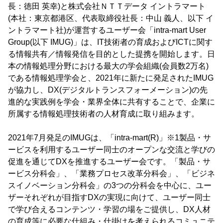
長：徳田 英幸)と株式会社ＮＴＴデータ イントラマート
(本社：東京都港区、代表取締役社長：中山 義人、以下 イ
ントラマート社)が運営するユーザー会「intra-mart User
Group(以下 IMUG)」は、IT技術者の育成およびICTに関す
る情報共有／情報発信を目的とした提携を開始します。日
本の情報処理分野における最大の学会組織(会員数2万名)
である情報処理学会と、2021年に新たに発足されたIMUG
が協力し、DX(デジタルトランスフォーメーション)の先
進的な実践例を学会・業界全体に共有することで、企業に
所属する情報処理技術者の人材育成に取り組みます。
2021年7月発足のIMUGは、「intra-mart(R)」※1製品・サ
ービスを利用するユーザー同士のオープンな交流と学びの
促進を通じてDXを推進するユーザー会です。「製品・サ
ービス分科会」、「業務プロセス改革分科会」、「ビジネ
スイノベーション分科会」の3つの分科会を中心に、ユー
ザーそれぞれが目指すDXの実現に向けて、ユーザー同士
で学び合えるコンテンツ・学習の場をご提供し、DX人材
の育成等に必要な仕組み・仕掛けを考えられるコミュニテ