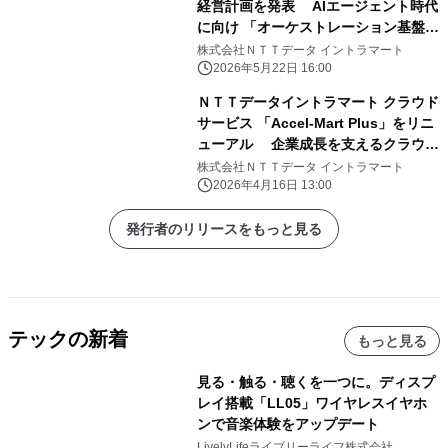
経営計画を発表 AIエージェント時代
に向け 「オーケストレーション基盤」
戦略を推進
株式会社ＮＴＴデータ イントラマート
2026年5月22日 16:00
ＮＴＴデータイントラマート クラウド
サービス 「Accel-Mart Plus」をリニ
ューアル 企業成長を支えるクラウド
ネイティブ基盤へ進化
株式会社ＮＴＴデータ イントラマート
2026年4月16日 13:00
発行者のリリースをもっと見る
テックの新着
もっと見る
見る・触る・聴くを一つに。ディスプ
レイ搭載「LL05」ワイヤレスイヤホ
ンで音楽体験をアップデート
LivelyLifeライブリーライフ株式会社