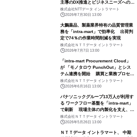
主導のDX推進とビジネスニーズへのス
ピーディーな対応を実現
株式会社NTTデータ イントラマート
2026年7月30日 13:00
大鵬薬品、製薬業界特有の品質管理業
務を「intra-mart」で効率化 出荷判
定で74％の作業時間削減を実現
株式会社ＮＴＴデータ イントラマート
2026年7月7日 13:00
「intra-mart Procurement Cloud」
が 「モノタロウ PunchOut」とシス
テム連携を開始 購買と業務プロセス
をシームレスにつなぎ企業の生産性向
株式会社ＮＴＴデータ イントラマート
上を支援
2026年6月16日 13:00
パナソニックグループ13万人が利用す
る ワークフロー基盤を「intra-mart」
で刷新 現場主体の内製化を支え、AI
活用を見据えた業務基盤を構築
株式会社ＮＴＴデータ イントラマート
2026年5月26日 13:00
ＮＴＴデータ イントラマート、 中期