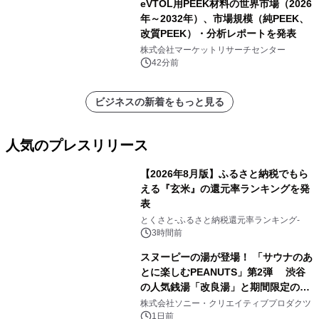
eVTOL用PEEK材料の世界市場（2026
年～2032年）、市場規模（純PEEK、
改質PEEK）・分析レポートを発表
株式会社マーケットリサーチセンター
42分前
ビジネスの新着をもっと見る
人気のプレスリリース
【2026年8月版】ふるさと納税でもら
える『玄米』の還元率ランキングを発
表
1
とくさと-ふるさと納税還元率ランキング-
3時間前
スヌーピーの湯が登場！ 「サウナのあ
とに楽しむPEANUTS」第2弾 渋谷
の人気銭湯「改良湯」と期間限定のコ
2
ラボレーション サウナイキタイコラ
株式会社ソニー・クリエイティブプロダクツ
ボグッズも発売決定！
1日前