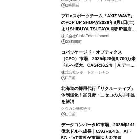
2時間前
プロeスポーツチーム『AXIZ WAVE』
のPOP UP SHOPが2026年8月1日(土)
よりSHIBUYA TSUTAYA 6階 IP書店で
開催決定！！
株式会社ClaN Entertainment
23時間前
コパッケージド・オプティクス
（CPO）市場、2035年28億8,700万米
ドルへ拡大、CAGR36.2％｜AIデータ
センター・高速光通信需要が成長を加
株式会社レポートオーシャン
速
1日前
北海道の採用代行「リクルーティブ」
体制強化！富良野・ニセコの人手不足
を解消
クウカン株式会社
1日前
データコンバータIC市場、2035年141
億米ドルへ成長｜CAGR6.4％、AI・
5G・IoT需要が市場拡大を加速