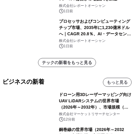
株式会社レポートオーシャン
1日前
プロセッサおよびコンピューティング
チップ市場、2035年に1,230億米ドル
へ｜CAGR 20.8％、AI・データセンタ
ー需要が成長を牽引
株式会社レポートオーシャン
1日前
テックの新着をもっと見る
ビジネスの新着
もっと見る
ドローン用3Dレーザーマッピング向け
UAV LiDARシステムの世界市場
（2026年～2032年）、市場規模（長
距離LiDARシステム、中距離LiDARシ
株式会社マーケットリサーチセンター
ステム、短距離LiDARシステム）・分
12分前
析レポートを発表
銅巻線の世界市場（2026年～2032