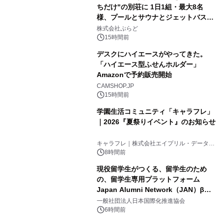
ちだけ"の別荘に 1日1組・最大8名
様、プールとサウナとジェットバス付
3
きで Villa Mon Temps AWAJIの連泊
株式会社ぷらど
素泊りプラン
15時間前
デスクにハイエースがやってきた。
「ハイエース型ふせんホルダー」
Amazonで予約販売開始
4
CAMSHOP.JP
15時間前
学園生活コミュニティ「キャラフレ」
｜2026『夏祭りイベント』のお知らせ
5
キャラフレ｜株式会社エイプリル・データ・
デザインズ
8時間前
現役留学生がつくる、留学生のため
の、留学生専用プラットフォーム
Japan Alumni Network（JAN）β版
6
をリリース
一般社団法人日本国際化推進協会
6時間前