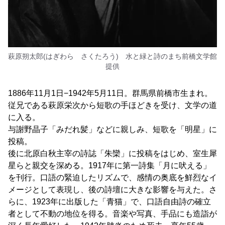
萩原朔太郎(はぎわら さくたろう) 水と緑と詩のまち前橋文学館
提供
1886年11月1日−1942年5月11日。群馬県前橋市生まれ。
従兄である萩原栄次から短歌の手ほどきを受け、文学の道
に入る。
与謝野晶子「みだれ髪」などに親しみ、短歌を「明星」に
投稿。
後に北原白秋主宰の詩誌「朱欒」に投稿をはじめ、室生犀
星らと親交を深める。1917年に第一詩集「月に吠える」
を刊行。口語の緊迫したリズムで、感情の奥底を鮮烈なイ
メージとして表現し、後の詩壇に大きな影響を与えた。さ
らに、1923年に出版した「青猫」で、口語自由詩の確立
者として不動の地位を得る。音楽や写真、手品にも造詣が