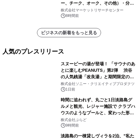
ー、チーク、オーク、その他）・分析
レポートを発表
株式会社マーケットリサーチセンター
8時間前
ビジネスの新着をもっと見る
人気のプレスリリース
スヌーピーの湯が登場！ 「サウナのあ
とに楽しむPEANUTS」第2弾 渋谷
の人気銭湯「改良湯」と期間限定のコ
1
ラボレーション サウナイキタイコラ
株式会社ソニー・クリエイティブプロダクツ
ボグッズも発売決定！
1日前
時間に追われず、丸ごと1日淡路島グ
ルメと観光、レジャー施設で クラブハ
ウスのようなプールと、変わった形の
2
サウナも 「THE BOXY AWAJI」のお
株式会社ぷらど
得な素泊まり連泊プランで
9時間前
淡路島の一棟貸しヴィラを2泊、"私た