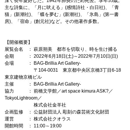
深く長年愛好した。1942年肺炎のため死去。享年55歳。
主な詩集に、「月に吠える」(感情詩社・白日社)、「青
猫」(新潮社)、「蝶を夢む」(新潮社)、「氷島」(第一書
房)、「宿命」(創元社)など。その他著作多数。
【開催概要】
展覧会名 ： 萩原朔美 都市を切取り、時を生け捕る
会期 ： 2022年6月18日(土)～2022年7月10日(日)
会場 ： BAG-Brillia Art Gallery-
〒104-0031 東京都中央区京橋3丁目6-18
東京建物京橋ビル
主催 ： BAG-Brillia Art Gallery-
協力 ： 前橋文学館／art space kimura ASK?／
TokyoLightroom／
株式会社金羊社
企画監修 ： 公益財団法人 彫刻の森芸術文化財団
運営 ： 株式会社クオラス
開館時間 ： 11:00～19:00