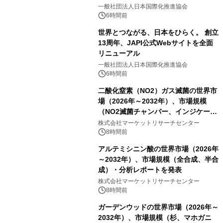
をリリース
一般社団法人日本国際化推進協会
6時間前
世界とつながる、日本をひらく。 創立
13周年、JAPI公式Webサイトを全面
リニューアル
一般社団法人日本国際化推進協会
6時間前
二酸化窒素（NO2）ガス滅菌の世界市
場（2026年～2032年）、市場規模
（NO2滅菌チャンバー、インジケータ
ーおよびモニタリングシステム、その
株式会社マーケットリサーチセンター
他）・分析レポートを発表
8時間前
アルテミシニン酸の世界市場（2026年
～2032年）、市場規模（全合成、半合
成）・分析レポートを発表
株式会社マーケットリサーチセンター
8時間前
ガーデンウッドの世界市場（2026年～
2032年）、市場規模（杉、マホガニ