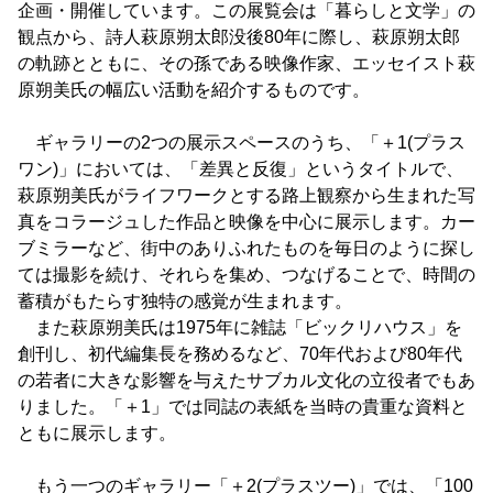
企画・開催しています。この展覧会は「暮らしと文学」の
観点から、詩人萩原朔太郎没後80年に際し、萩原朔太郎
の軌跡とともに、その孫である映像作家、エッセイスト萩
原朔美氏の幅広い活動を紹介するものです。
ギャラリーの2つの展示スペースのうち、「＋1(プラス
ワン)」においては、「差異と反復」というタイトルで、
萩原朔美氏がライフワークとする路上観察から生まれた写
真をコラージュした作品と映像を中心に展示します。カー
ブミラーなど、街中のありふれたものを毎日のように探し
ては撮影を続け、それらを集め、つなげることで、時間の
蓄積がもたらす独特の感覚が生まれます。
また萩原朔美氏は1975年に雑誌「ビックリハウス」を
創刊し、初代編集長を務めるなど、70年代および80年代
の若者に大きな影響を与えたサブカル文化の立役者でもあ
りました。「＋1」では同誌の表紙を当時の貴重な資料と
ともに展示します。
もう一つのギャラリー「＋2(プラスツー)」では、「100