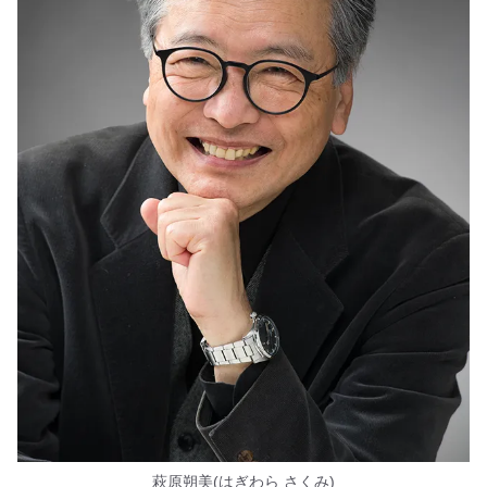
萩原朔美(はぎわら さくみ)