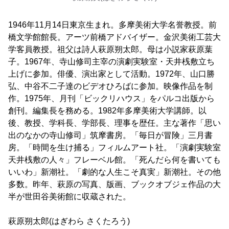
1946年11月14日東京生まれ。多摩美術大学名誉教授。前
橋文学館館長。アーツ前橋アドバイザー。金沢美術工芸大
学客員教授。祖父は詩人萩原朔太郎。母は小説家萩原葉
子。1967年、寺山修司主宰の演劇実験室・天井桟敷立ち
上げに参加。俳優、演出家として活動。1972年、山口勝
弘、中谷不二子達のビデオひろばに参加。映像作品を制
作。1975年、月刊「ビックリハウス」をパルコ出版から
創刊。編集長を務める。1982年多摩美術大学講師。以
後、教授、学科長、学部長、理事を歴任。主な著作「思い
出のなかの寺山修司」筑摩書房。「毎日が冒険」三月書
房。「時間を生け捕る」フィルムアート社。「演劇実験室
天井桟敷の人々」フレーベル館。「死んだら何を書いても
いいわ」新潮社。「劇的な人生こそ真実」新潮社。その他
多数。昨年、萩原の写真、版画、ブックオブジェ作品の大
半が世田谷美術館に収蔵された。
萩原朔太郎(はぎわら さくたろう)