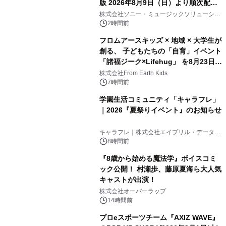
版 2026年8月9日（日）より順次配信
開始
株式会社ソニー・ミュージックソリューショ
ンズ
2時間前
フロムアースキッズ × 地域 × 大学生が
創る、 子どもたちの「自育」イベント
「諸福ジーク×Lifehug」 を8月23日
(日)開催
株式会社From Earth Kids
7時間前
学園生活コミュニティ「キャラフレ」
｜2026『夏祭りイベント』のお知らせ
キャラフレ｜株式会社エイプリル・データ・
デザインズ
8時間前
『8歳から始める魔法学』ボイスコミ
ック公開！ 村瀬歩、藤原夏海ら大人気
キャストが出演！
株式会社オーバーラップ
14時間前
プロeスポーツチーム『AXIZ WAVE』