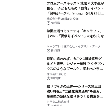
フロムアースキッズ × 地域 × 大学生が
創る、 子どもたちの「自育」イベント
「諸福ジーク×Lifehug」 を8月23日
(日)開催
株式会社From Earth Kids
7時間前
学園生活コミュニティ「キャラフレ」
｜2026『夏祭りイベント』のお知らせ
キャラフレ｜株式会社エイプリル・データ・
デザインズ
8時間前
時間に追われず、丸ごと1日淡路島グ
ルメと観光、レジャー施設で クラブハ
ウスのようなプールと、変わった形の
サウナも 「THE BOXY AWAJI」のお
株式会社ぷらど
得な素泊まり連泊プランで
9時間前
眠りづらさの正体──シリーズ第三回
浅い呼吸が"二酸化炭素過剰"を生み、
爆睡型の危険な眠りをつくる構造を解
説
トラタニ株式会社
14時間前