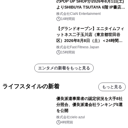
のPOP UP SHOPが2026年8月1日(土)
よりSHIBUYA TSUTAYA 6階 IP書店で
開催決定！！
株式会社ClaN Entertainment
14時間前
【グランドオープン】エニタイムフィ
ットネス二子玉川店（東京都世田谷
区）2026年8月8日（土）＜24時間年
中無休のフィットネスジム＞
株式会社Fast Fitness Japan
15時間前
エンタメの新着をもっと見る
ライフスタイルの新着
もっと見る
優良派遣事業者の認定状況を大手8社
分照合、優良派遣会社ランキング6選
を公開
株式会社cielo azul
4時間前