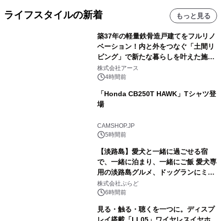
ライフスタイルの新着
もっと見る
築37年の軽量鉄骨造戸建てをフルリノ
ベーション！内と外をつなぐ「土間リ
ビング」で新たな暮らしを叶えた施工
事例を株式会社アースが公開
株式会社アース
4時間前
「Honda CB250T HAWK」Tシャツ登
場
CAMSHOP.JP
5時間前
【淡路島】愛犬と一緒に過ごせる宿
で、一緒に泊まり、一緒にご飯 愛犬専
用の淡路島グルメ、ドッグランにミニ
プール グランピングとトレーラーハウ
株式会社ぷらど
スの2施設で
6時間前
見る・触る・聴くを一つに。ディスプ
レイ搭載「LL05」ワイヤレスイヤホ