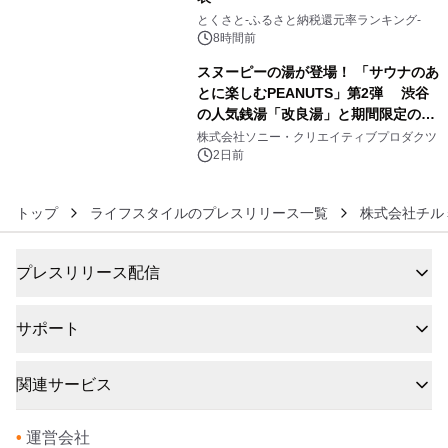
5
とくさと-ふるさと納税還元率ランキング-
8時間前
スヌーピーの湯が登場！ 「サウナのあ
とに楽しむPEANUTS」第2弾 渋谷
の人気銭湯「改良湯」と期間限定のコ
6
ラボレーション サウナイキタイコラ
株式会社ソニー・クリエイティブプロダクツ
ボグッズも発売決定！
2日前
トップ
ライフスタイルのプレスリリース一覧
株式会社チル
プレスリリース配信
サポート
関連サービス
•
運営会社