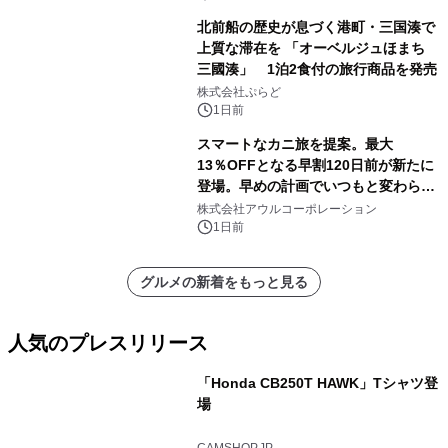
北前船の歴史が息づく港町・三国湊で
上質な滞在を 「オーベルジュほまち
三國湊」 1泊2食付の旅行商品を発売
株式会社ぷらど
1日前
スマートなカニ旅を提案。最大
13％OFFとなる早割120日前が新たに
登場。早めの計画でいつもと変わらぬ
大人の冬旅を。ー夕日ヶ浦温泉「佳松
株式会社アウルコーポレーション
苑 別邸ふうか」ー
1日前
グルメの新着をもっと見る
人気のプレスリリース
「Honda CB250T HAWK」Tシャツ登
場
1