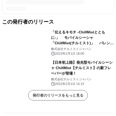
この発行者のリリース
「伝えるキモチ -ChillMistととも
に-」 モバイルシーシャ
「ChillMist(チルミスト)」 バレンタ
インプレゼントキャンペーンを実施
株式会社チルミストジャパン
2023年2月1日 18:00
【日本初上陸】発光型モバイルシーシ
ャ ChillMist【チルミスト】の新フレ
ーバーが登場！
株式会社チルミストジャパン
2022年2月1日 14:15
発行者のリリースをもっと見る