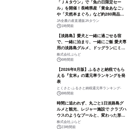
「ＪＡタウン」で「魚の日限定セー
ル」を開催！長崎県産「黄金あなご」
や「天然本まぐろ」など約280商品を
販売！～毎月１０日の定例企画～
JA全農の産直通販JAタウン
1時間前
【淡路島】愛犬と一緒に過ごせる宿
で、一緒に泊まり、一緒にご飯 愛犬専
用の淡路島グルメ、ドッグランにミニ
プール グランピングとトレーラーハウ
株式会社ぷらど
スの2施設で
6時間前
【2026年8月版】ふるさと納税でもら
える『玄米』の還元率ランキングを発
表
とくさと-ふるさと納税還元率ランキング-
8時間前
時間に追われず、丸ごと1日淡路島グ
ルメと観光、レジャー施設で クラブハ
ウスのようなプールと、変わった形の
サウナも 「THE BOXY AWAJI」のお
株式会社ぷらど
得な素泊まり連泊プランで
23時間前