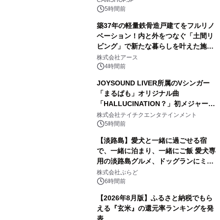
CAMSHOP.JP
5時間前
築37年の軽量鉄骨造戸建てをフルリノ
ベーション！内と外をつなぐ「土間リ
ビング」で新たな暮らしを叶えた施工
2
事例を株式会社アースが公開
株式会社アース
4時間前
JOYSOUND LIVER所属のVシンガー
「まるぱも」オリジナル曲
「HALLUCINATION？」初メジャー配
3
信リリース決定！
株式会社テイチクエンタテインメント
5時間前
【淡路島】愛犬と一緒に過ごせる宿
で、一緒に泊まり、一緒にご飯 愛犬専
用の淡路島グルメ、ドッグランにミニ
4
プール グランピングとトレーラーハウ
株式会社ぷらど
スの2施設で
6時間前
【2026年8月版】ふるさと納税でもら
える『玄米』の還元率ランキングを発
表