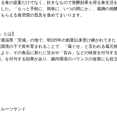
よる食の提案だけでなく、好きなもので発酵効果を得る食生活
ました。「もっと手軽に、簡単に、いつの間にか」、蔵麹の発
てもらえる食習慣の普及を進めてまいります。
)」とは】
酵適温県「茨城」の地で、明治5年の創業以来受け継がれてきた
蔵環境の下で長年育まれることで、「蔵ぐせ」と言われる蔵元
により、その食品に新たに甘みや「旨み」などの味覚を付与す
価」を付与する効果があり、腸内環境のバランスの改善にも役
】
フルーツサンド