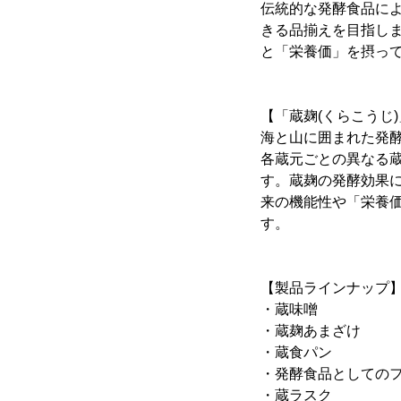
伝統的な発酵食品に
きる品揃えを目指し
と「栄養価」を摂っ
【「蔵麹(くらこうじ
海と山に囲まれた発
各蔵元ごとの異なる
す。蔵麹の発酵効果
来の機能性や「栄養
す。
【製品ラインナップ
・蔵味噌
・蔵麹あまざけ
・蔵食パン
・発酵食品としての
・蔵ラスク