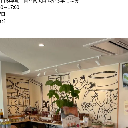
動車道 日立南太田ICから車で15分
～17:00
日
台分