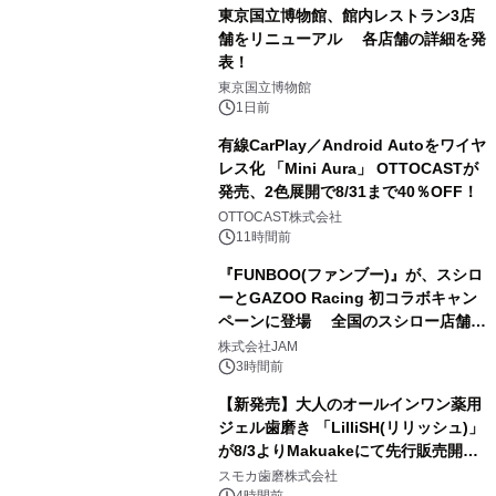
東京国立博物館、館内レストラン3店
舗をリニューアル 各店舗の詳細を発
表！
1
東京国立博物館
1日前
有線CarPlay／Android Autoをワイヤ
レス化 「Mini Aura」 OTTOCASTが
発売、2色展開で8/31まで40％OFF！
2
OTTOCAST株式会社
11時間前
『FUNBOO(ファンブー)』が、スシロ
ーとGAZOO Racing 初コラボキャン
ペーンに登場 全国のスシロー店舗で
3
GR 4車種の FUNBOO(ミニカー)付き
株式会社JAM
メニューが展開されます
3時間前
【新発売】大人のオールインワン薬用
ジェル歯磨き 「LilliSH(リリッシュ)」
が8/3よりMakuakeにて先行販売開
4
始！
スモカ歯磨株式会社
4時間前