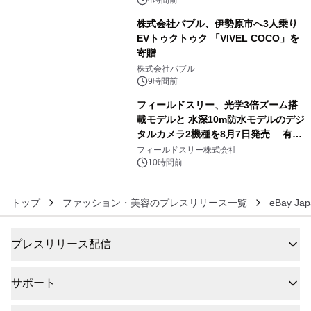
株式会社バブル、伊勢原市へ3人乗り
EVトゥクトゥク 「VIVEL COCO」を
寄贈
5
株式会社バブル
9時間前
フィールドスリー、光学3倍ズーム搭
載モデルと 水深10m防水モデルのデジ
タルカメラ2機種を8月7日発売 有効
6
約1300万画素、用途別に選べるコンデ
フィールドスリー株式会社
ジ新登場
10時間前
トップ
ファッション・美容のプレスリリース一覧
eBay J
プレスリリース配信
サポート