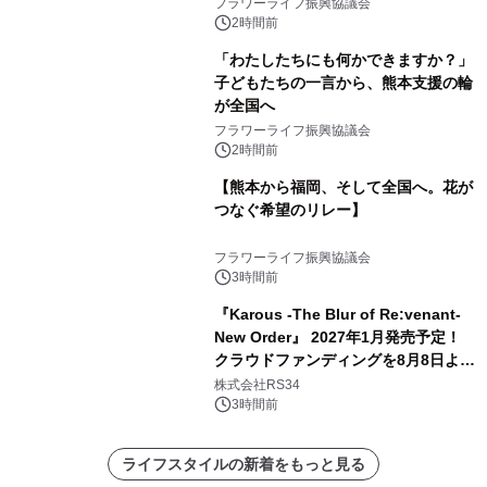
フラワーライフ振興協議会
2時間前
「わたしたちにも何かできますか？」
子どもたちの一言から、熊本支援の輪
が全国へ
フラワーライフ振興協議会
2時間前
【熊本から福岡、そして全国へ。花が
つなぐ希望のリレー】
フラワーライフ振興協議会
3時間前
『Karous -The Blur of Re:venant-
New Order』 2027年1月発売予定！
クラウドファンディングを8月8日より
開始
株式会社RS34
3時間前
ライフスタイルの新着をもっと見る