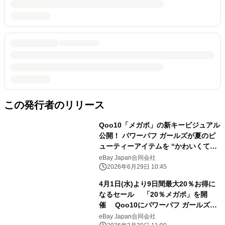
この発行者のリリース
Qoo10「メガポ」の新キービジュアル
公開！ パワーパフ ガールズが夏のビ
ューティーアイテムを “かわいくて最
強”に楽しむ メガポ期間：2026年7
eBay Japan合同会社
月1日(水)～7月9日(木)
2026年6月29日 10:45
4月1日(水)より9日間最大20％お得に
なるセール 「20％メガポ」を開
催 Qoo10にパワーパフ ガールズが
初登場！
eBay Japan合同会社