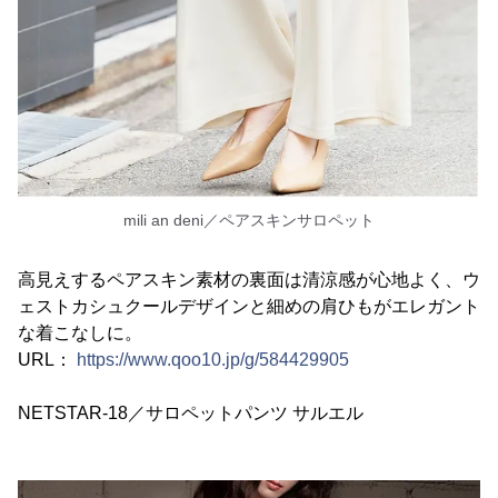
mili an deni／ペアスキンサロペット
高見えするペアスキン素材の裏面は清涼感が心地よく、ウ
ェストカシュクールデザインと細めの肩ひもがエレガント
な着こなしに。
URL：
https://www.qoo10.jp/g/584429905
NETSTAR-18／サロペットパンツ サルエル