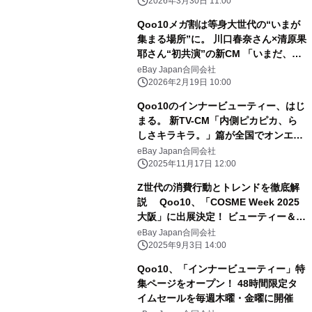
2026年3月30日 11:00
Qoo10メガ割は等身大世代の“いまが
集まる場所”に。 川口春奈さん×清原果
耶さん“初共演”の新CM 「いまだ、メ
ガ割」篇 2月23日(月・祝)より全国
eBay Japan合同会社
で放映開始
2026年2月19日 10:00
Qoo10のインナービューティー、はじ
まる。 新TV-CM「内側ピカピカ、ら
しさキラキラ。」篇が全国でオンエ
ア！ 清原果耶さんの“内側から光り
eBay Japan合同会社
輝く美しさ”の秘訣とは！？
2025年11月17日 12:00
Z世代の消費行動とトレンドを徹底解
説 Qoo10、「COSME Week 2025
大阪」に出展決定！ ビューティー＆イ
ンナービューティーに関する 【商談予
eBay Japan合同会社
約】の受付を開始
2025年9月3日 14:00
Qoo10、「インナービューティー」特
集ページをオープン！ 48時間限定タ
イムセールを毎週木曜・金曜に開催