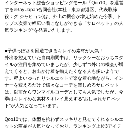
インターネット総合ショッピングモール「Qoo10」を運営
するeBay Japan合同会社(本社：東京都港区、代表取締
役：グ ジャヒョン)は、外出の機会が増え始めた今季、ト
ップス次第で幅広い着こなしができる「サロペット」の人
気ランキング*を発表いたします。
■子供っぽさを回避できるキレイめ素材が人気！
外出を控えていた自粛期間中は、リラクシーなおうちスタ
イルが注目を集めていましたが、少しずつ外出の機会が増
えてくると、お出かけ着を揃えたくなる人も多いようで
す。程よいゆったりシルエットで楽な着心地ながら、イン
ナーを変えるだけで様々なコーデを楽しめるサロペット
は、以前からワンマイルコーデとしても人気でしたが、今
季はキレイめな素材＆キレイ見えする“おしゃれサロペッ
ト”が人気となっています。
Qoo10では、体型を拾わずスッキリと見せてくれるシルエ
ットの商品が人気となっており、ランキング上位3アイテ