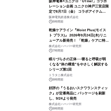
阪神電車×ユニクロ「UTme!」コラボ
レーション企画 ユニクロ神戸三宮店限
定で8月7日（金） コラボアイテムが
発売決定！
阪神電気鉄道株式会社
6時間前
乾燥ケアライン『Moist Plus(モイス
ト プラス)』 2026年9月24日(木)リニ
ューアル新発売！ 「乾燥」ケアに特化
し、ライン使いで潤いに満ちた肌へ
株式会社ハーバー研究所
7時間前
眠りづらさの正体──寝ると呼吸が弱
くなる"体の構造"をやさしく解説する
シリーズ第1回
トラタニ株式会社
8時間前
好評の『うるおいスクワランスティッ
ク』が定番商品に パッケージを刷新
し、9/24より発売
株式会社ハーバー研究所
8時間前