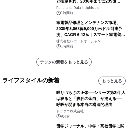
と推定され、2036年までに235億
8,000万米ドルに達すると予測されて
Panorama Data Insights Ltd.
おり、予測期間（2026年～2036年）
1時間前
家電製品修理とメンテナンス市場、
2035年3,068億9,000万米ドル到達予
測、CAGR 6.42％｜スマート家電普
及・循環型経済・メンテナンス需要拡
株式会社レポートオーシャン
大が成長を加速
1時間前
テックの新着をもっと見る
ライフスタイルの新着
もっと見る
眠りづらさの正体──シリーズ第2回 人
は寝ると「腹腔の余白」が消える──
呼吸が弱まる本当の構造的理由
トラタニ株式会社
9分前
留学ジャーナル、中学・高校留学に関