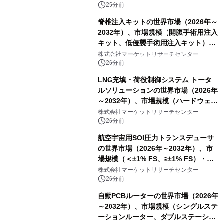
（2026年～2036年）
25分前
脊椎注入キットの世界市場（2026年～
2032年）、市場規模（開腹手術用注入
キット、低侵襲手術用注入キット）・
分析レポートを発表
株式会社マーケットリサーチセンター
26分前
LNG充填・荷役制御システム トータ
ルソリューションの世界市場（2026年
～2032年）、市場規模（ハードウェ
ア、ソフトウェア、サービス）・分析
株式会社マーケットリサーチセンター
レポートを発表
26分前
航空宇宙用SOI圧力トランスデューサ
の世界市場（2026年～2032年）、市
場規模（＜±1% FS、≥±1% FS）・分
析レポートを発表
株式会社マーケットリサーチセンター
26分前
自動PCBルーターの世界市場（2026年
～2032年）、市場規模（シングルステ
ーションルーター、ダブルステーショ