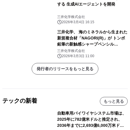
する 生成AIエージェントを開発
三井化学株式会社
2026年3月4日 16:15
三井化学、 海のミネラルから生まれた
新規複合材「NAGORI(R)」が トンボ
鉛筆の新触感シャープペンシル
「FUMI」に採用
三井化学株式会社
2026年3月3日 11:00
発行者のリリースをもっと見る
テックの新着
もっと見る
自動車用バイワイヤシステム市場は、
2025年に782億米ドルと推定され、
2036年までに2,693億6,000万米ドル