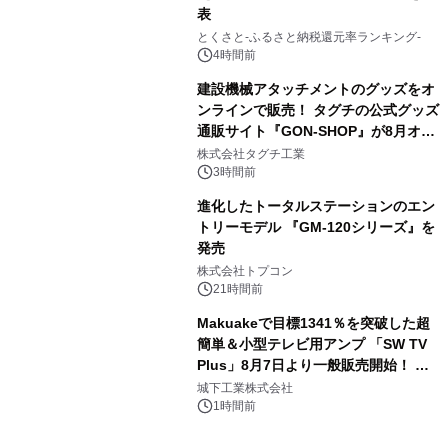
表
3
とくさと-ふるさと納税還元率ランキング-
4時間前
建設機械アタッチメントのグッズをオ
ンラインで販売！ タグチの公式グッズ
通販サイト『GON-SHOP』が8月オー
4
プン
株式会社タグチ工業
3時間前
進化したトータルステーションのエン
トリーモデル 『GM-120シリーズ』を
発売
5
株式会社トプコン
21時間前
Makuakeで目標1341％を突破した超
簡単＆小型テレビ用アンプ 「SW TV
Plus」8月7日より一般販売開始！ ケ
6
ーブル1本つなぐだけ、テレビの音が
城下工業株式会社
ぐっと豊かに
1時間前