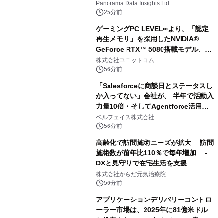
に達すると予測されており、予測期間
Panorama Data Insights Ltd.
（2026年～2036年）
25分前
ゲーミングPC LEVEL∞より、「認定
再生メモリ」を採用したNVIDIA®
GeForce RTX™ 5080搭載モデル、
NVIDIA® GeForce RTX™ 5070 Ti搭
株式会社ユニットコム
載モデルを販売開始
56分前
「Salesforceに商談日とステータスし
か入ってない」会社が、 半年で活動入
力量10倍・そしてAgentforce活用へ
── 敷島住宅×bellSalesAI事例公開
ベルフェイス株式会社
56分前
高齢化で訪問施術ニーズが拡大 訪問
施術数が前年比110％で毎年増加 -
DXと見守りで在宅生活を支援-
株式会社からだ元気治療院
56分前
アプリケーションデリバリーコントロ
ーラー市場は、2025年に81億米ドル