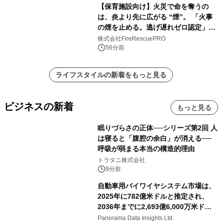
【保育施設向け】火災で命を奪うの
は、炎より先に広がる “煙”。 「火事
の煙を止める。逃げ遅れゼロ認定」提
供開始
株式会社FireRescuePRO
56分前
ライフスタイルの新着をもっと見る
ビジネスの新着
もっと見る
眠りづらさの正体──シリーズ第2回 人
は寝ると「腹腔の余白」が消える──
呼吸が弱まる本当の構造的理由
トラタニ株式会社
9分前
自動車用バイワイヤシステム市場は、
2025年に782億米ドルと推定され、
2036年までに2,693億6,000万米ドル
に達すると予測されており、予測期間
Panorama Data Insights Ltd.