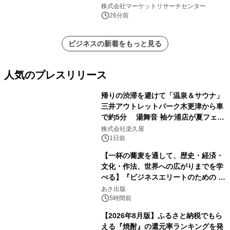
ンルーター）・分析レポートを発表
株式会社マーケットリサーチセンター
26分前
ビジネスの新着をもっと見る
人気のプレスリリース
帰りの渋滞を避けて「温泉＆サウナ」
三井アウトレットパーク木更津から車
で約5分 湯舞音 袖ケ浦店が夏フェア
1
メニューを提供
株式会社楽久屋
1日前
【一杯の蕎麦を通して、歴史・経済・
文化・作法、世界への広がりまでを学
べる】『ビジネスエリートのための 教
2
養としての蕎麦』2026年8月25日
あさ出版
（火）発売
5時間前
【2026年8月版】ふるさと納税でもら
える『焼酎』の還元率ランキングを発