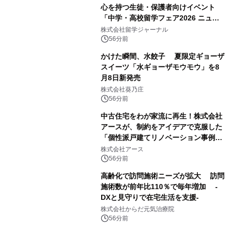
心を持つ生徒・保護者向けイベント
「中学・高校留学フェア2026 ニュー
ジーランド＆オーストラリア」を
株式会社留学ジャーナル
9/12(土)に開催
56分前
かけた瞬間、水餃子 夏限定ギョーザ
スイーツ「水ギョーザモウモウ」を8
月8日新発売
株式会社葵乃庄
56分前
中古住宅をわが家流に再生！株式会社
アースが、制約をアイデアで克服した
「個性派戸建てリノベーション事例5
選」を公開
株式会社アース
56分前
高齢化で訪問施術ニーズが拡大 訪問
施術数が前年比110％で毎年増加 -
DXと見守りで在宅生活を支援-
株式会社からだ元気治療院
56分前