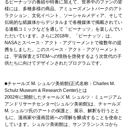
るピーナッツの番組や特番に加えて、世界中のファンの皆
様には、多種多様の商品、アミューズメントパークのアト
ラクション、文化イベント、ソーシャルメディア、そして
伝統的な紙媒体からデジタルまで各種媒体で掲載されてい
る連載コミックなどを通して「ピーナッツ」を楽しんでい
ただいています。さらに2018年、「ピーナッツ」は、
NASAとスペース・アクト・アグリーメントで複数年の提
携をしました。このスペース・アクト・アグリーメント
は、宇宙探査とSTEMへの情熱を啓発するよう次世代の子
供たちに向けてデザインされたプログラムです。
■チャールズ M. シュルツ美術館(正式名称：Charles M.
Schulz Museum & Research Center)とは
2002年に開館したチャールズ M. シュルツ・ミュージアム
アンドリサーチセンター(シュルツ美術館)は、チャールズ
M. シュルツ氏のアートの保護と、展示、解釈を行うとと
もに、漫画家や漫画芸術への理解を醸成することを使命と
しています。シュルツ美術館は、サンフランシスコから