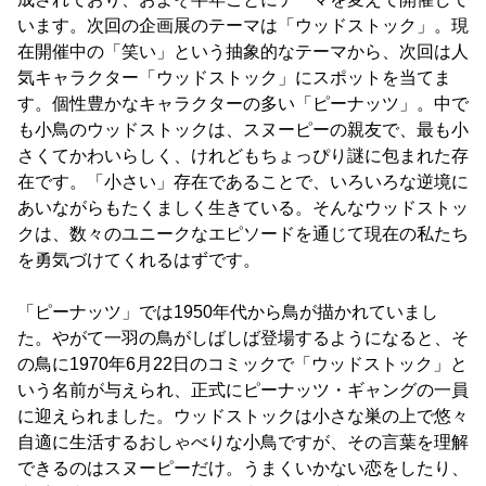
います。次回の企画展のテーマは「ウッドストック」。現
在開催中の「笑い」という抽象的なテーマから、次回は人
気キャラクター「ウッドストック」にスポットを当てま
す。個性豊かなキャラクターの多い「ピーナッツ」。中で
も小鳥のウッドストックは、スヌーピーの親友で、最も小
さくてかわいらしく、けれどもちょっぴり謎に包まれた存
在です。「小さい」存在であることで、いろいろな逆境に
あいながらもたくましく生きている。そんなウッドストッ
クは、数々のユニークなエピソードを通じて現在の私たち
を勇気づけてくれるはずです。
「ピーナッツ」では1950年代から鳥が描かれていまし
た。やがて一羽の鳥がしばしば登場するようになると、そ
の鳥に1970年6月22日のコミックで「ウッドストック」と
いう名前が与えられ、正式にピーナッツ・ギャングの一員
に迎えられました。ウッドストックは小さな巣の上で悠々
自適に生活するおしゃべりな小鳥ですが、その言葉を理解
できるのはスヌーピーだけ。うまくいかない恋をしたり、