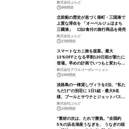
サウナも 「THE BOXY AWAJI」のお
株式会社ぷらど
得な素泊まり連泊プランで
9時間前
北前船の歴史が息づく港町・三国湊で
上質な滞在を 「オーベルジュほまち
三國湊」 1泊2食付の旅行商品を発売
株式会社ぷらど
15時間前
スマートなカニ旅を提案。最大
13％OFFとなる早割120日前が新たに
登場。早めの計画でいつもと変わらぬ
大人の冬旅を。ー夕日ヶ浦温泉「佳松
株式会社アウルコーポレーション
苑 別邸ふうか」ー
16時間前
淡路島の一棟貸しヴィラを2泊、"私た
ちだけ"の別荘に 1日1組・最大8名
様、プールとサウナとジェットバス付
きで Villa Mon Temps AWAJIの連泊
株式会社ぷらど
素泊りプラン
16時間前
“素材の次は、たれで勝負。”全国約
5％の浜名湖産うなぎを、 うなぎの頭