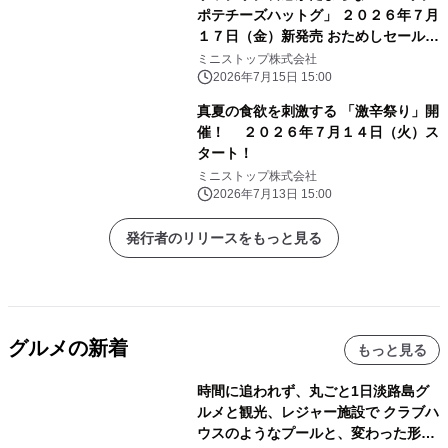
ポテチーズハットグ」 ２０２６年７月
１７日（金）新発売 おためしセール７
日間 ミニストップ予定本体価格から
ミニストップ株式会社
２０円引き！
2026年7月15日 15:00
真夏の食欲を刺激する 「激辛祭り」開
催！ ２０２６年７月１４日（火）ス
タート！
ミニストップ株式会社
2026年7月13日 15:00
発行者のリリースをもっと見る
グルメの新着
もっと見る
時間に追われず、丸ごと1日淡路島グ
ルメと観光、レジャー施設で クラブハ
ウスのようなプールと、変わった形の