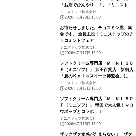
「お店でひんやり！！」「ミニストッ
プアプリでひんやり！！」「おうちで
ミニストップ株式会社
ひんやり！！」
2026年7月28日 15:00
お待たせしました。チョコミン党、集
合です。 全員主役！ミニストップのチ
ョコミントフェア
ミニストップ株式会社
2026年7月17日 15:00
ソフトクリーム専門店「ＭＩＮＩ ＳＯ
Ｆ（ミニソフ）」 京王百貨店 新宿店
「夏のＫｅｉｏスイーツ博覧会」に ２
０２６年７月１７日（金）～出店
ミニストップ株式会社
2026年7月17日 10:00
ソフトクリーム専門店「ＭＩＮＩ ＳＯ
Ｆ（ミニソフ）」 韓国で大人気！マロ
ウポップとコラボ！！
ミニストップ株式会社
2026年7月15日 17:00
ザックザク食感がたまらない！「ザク