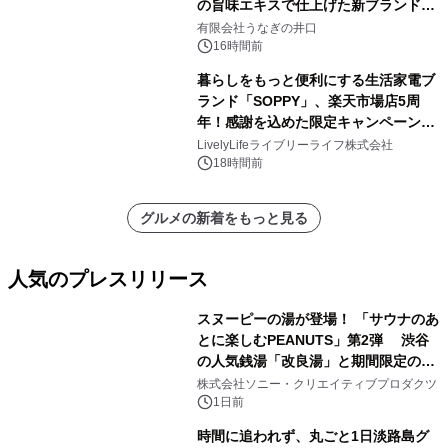
の旨味エキスで仕上げた新ブランド
「井口の誉」誕生
有限会社うなぎの井口
16時間前
暮らしをもっと便利にする生活家電ブ
ランド「SOPPY」、楽天市場店5周
年！感謝を込めた限定キャンペーンを
8月10日より開催
LivelyLifeライブリーライフ株式会社
18時間前
グルメの新着をもっと見る
人気のプレスリリース
スヌーピーの湯が登場！ 「サウナのあ
とに楽しむPEANUTS」第2弾 渋谷
の人気銭湯「改良湯」と期間限定のコ
1
ラボレーション サウナイキタイコラ
株式会社ソニー・クリエイティブプロダクツ
ボグッズも発売決定！
1日前
時間に追われず、丸ごと1日淡路島グ