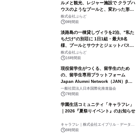
ルメと観光、レジャー施設で クラブハ
ウスのようなプールと、変わった形の
2
サウナも 「THE BOXY AWAJI」のお
株式会社ぷらど
得な素泊まり連泊プランで
9時間前
淡路島の一棟貸しヴィラを2泊、"私た
ちだけ"の別荘に 1日1組・最大8名
様、プールとサウナとジェットバス付
3
きで Villa Mon Temps AWAJIの連泊
株式会社ぷらど
素泊りプラン
16時間前
現役留学生がつくる、留学生のため
の、留学生専用プラットフォーム
Japan Alumni Network（JAN）β版
4
をリリース
一般社団法人日本国際化推進協会
7時間前
学園生活コミュニティ「キャラフレ」
｜2026『夏祭りイベント』のお知らせ
5
キャラフレ｜株式会社エイプリル・データ・
デザインズ
8時間前