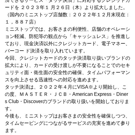
済できるサービス「タッチ決済」に対応するクレジットカ
ードを ２０２３年１ 月２６日（木）より拡大しました。
（国内のミニストップ店舗数：２０２２年１２月末現在：
１，８８７店）
ミニストップでは、お客さまの利便性、店舗のオペレーシ
ョン軽減、防犯等の観点から「キャッシュレス」を推進し
ており、現金決済以外にクレジットカード、電子マネー、
バーコー ド決済を取り入れています。
今回、クレジットカードのタッチ決済取り扱いブランドの
拡大により、カードの受け渡しが不要になることでのセキ
ュリティ面・衛生面の安全性の確保、タイムパフォーマン
スを向上させる迅速性への対応を進めます。
タッチ決済は、２０２２年４月にVISA※より開始し、こ
の度、ＭＡＳＴＥＲ・ＪＣＢ・American Express・Diner
s Club・Discoverのブランドの取り扱いを開始しておりま
す。
今後も、ミニストップはお客さまの安全性を確保しつつ、
タイムセービングにつながるサービスの充実を進めて参り
ます。