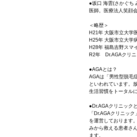
●坂口 海雲(さかぐち 
医師。医療法人笑顔会
＜略歴＞
H21年 大阪市立大学
H25年 大阪市立大学
H28年 福島吉野ス
R2年 Dr.AGAクリ
●AGAとは？
AGAは「男性型脱毛
といわれています。
生活習慣をトータル
●Dr.AGAクリニック
「Dr.AGAクリニ
を運営しております。
みから救える患者さ
ます。