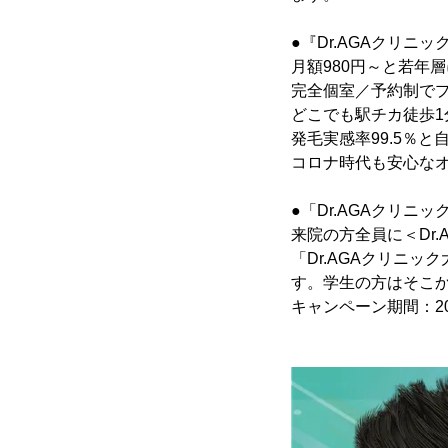
●『Dr.AGAクリニ
月額980円～と若年
完全個室／予約制で
どこでも駅チカ徒歩1
発毛実感率99.5％
コロナ時代も安心な
●「Dr.AGAクリニ
来院の方全員に＜Dr
「Dr.AGAクリニ
す。学生の方はそこか
キャンペーン期間：20