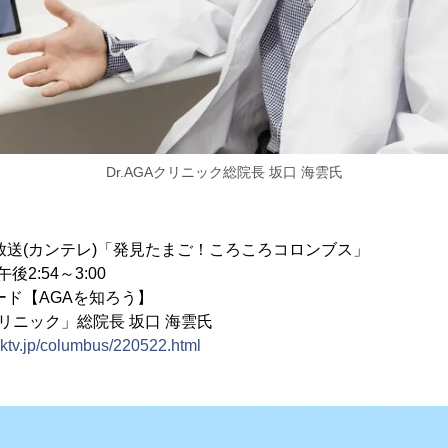
Dr.AGAクリニック総院長 坂口 海雲氏
放送(カンテレ)「発見たまご！ころころコロンブス」
後2:54～3:00
ード【AGAを知ろう】
Aクリニック」総院長 坂口 海雲氏
.ktv.jp/columbus/220522.html