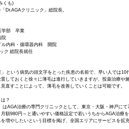
みくも)
「Dr.AGAクリニック」総院長。
医学部 卒業
病院
マイル内科・循環器内科 開院
ニック 総院長就任
症」という病気の頭文字をとった疾患の名前で、早い人では10
放置しておくと徐々に薄毛は進行していきますが、投薬治療や
に見直すことによって、薄毛を改善していくことは可能です。
とは？
ック」はAGA治療の専門クリニックとして、東京・大阪・神戸にて
月額980円～と通いやすい価格設定で若いうちからAGA治療
んを増やしたいという目標を掲げ、全国エリアにサービスを拡